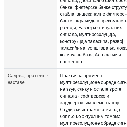
сигнала, двоканалне филтерск
банке, филтерске банке структ
стабла, вишеканалне филтерск
банке, пирамиде и прекомплет
развоји; Развој континуалних
сигнала, мултирезолуција,
конструкција таласића, развој
таласићима, уопштавања, лока
косинусне базе; Алгоритми и
сложеност.
Садржај практичне
Практична примена
наставе
мултирезолуционе обраде сигн
на звук, слику и остале врсте
сигнала - софтверске и
хардверске имплементације
Студијски истраживачки рад -
бављење актуелним темама
мултирезолуционе обраде сигн