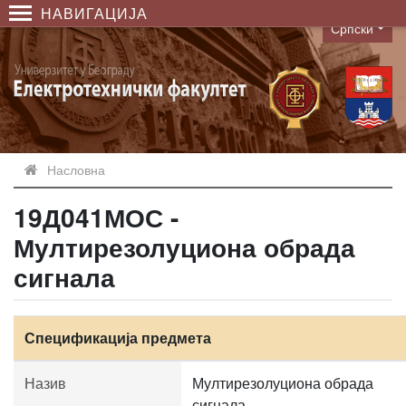
НАВИГАЦИЈА
Српски
Language
Насловна
19Д041МОС -
Мултирезолуциона обрада
сигнала
Спецификација предмета
Назив
Мултирезолуциона обрада
сигнала