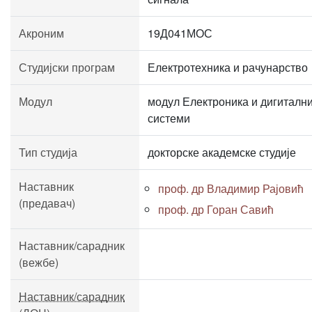
Акроним
19Д041МОС
Студијски програм
Електротехника и рачунарство
Модул
модул Електроника и дигиталн
системи
Тип студија
докторске академске студије
Наставник
проф. др Владимир Рајовић
(предавач)
проф. др Горан Савић
Наставник/сарадник
(вежбе)
Наставник/сарадник