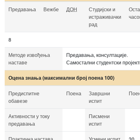
Предавања
Вежбе
ДОН
Студијски и
Оста
истраживачки
часо
рад
8
Методе извођења
Предавања, консултације.
наставе
Самостални студентски пројект
Оцена знања (максимални број поена 100)
Предиспитне
Поена
Завршни
Пое
обавезе
испит
Активности у току
Писмени
предавања
испит
Практична настава
Усмени испит
30