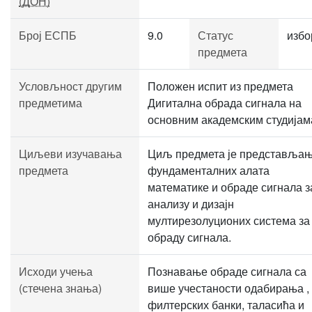
(ДОН)
Број ЕСПБ
9.0
Статус
избо
предмета
Условљност другим
Положен испит из предмета
предметима
Дигитална обрада сигнала на
основним академским студијам
Циљеви изучавања
Циљ предмета је представља
предмета
фундаменталних алата
математике и обраде сигнала з
анализу и дизајн
мултирезолуционих система за
обраду сигнала.
Исходи учења
Познавање обраде сигнала са
(стечена знања)
више учестаности одабирања ,
филтерских банки, таласића и