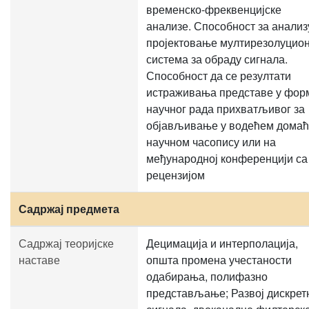
временско-фреквенцијске
анализе. Способност за анализ
пројектовање мултирезолуцио
система за обраду сигнала.
Способност да се резултати
истраживања представе у фор
научног рада прихватљивог за
објављивање у водећем дома
научном часопису или на
међународној конференцији са
рецензијом
Садржај предмета
Садржај теоријске
Децимација и интерполација,
наставе
општа промена учестаности
одабирања, полифазно
представљање; Развој дискрет