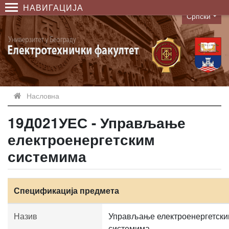
НАВИГАЦИЈА
Српски
Language
Насловна
19Д021УЕС - Управљање
електроенергетским
системима
Спецификација предмета
Назив
Управљање електроенергетск
системима