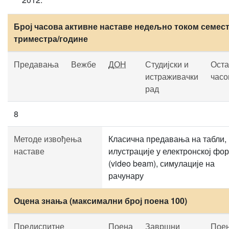
Број часова активне наставе недељно током семест
триместра/године
Предавања
Вежбе
ДОН
Студијски и
Оста
истраживачки
часо
рад
8
Методе извођења
Класична предавања на табли,
наставе
илустрације у електронској фо
(video beam), симулације на
рачунару
Оцена знања (максимални број поена 100)
Предиспитне
Поена
Завршни
Пое