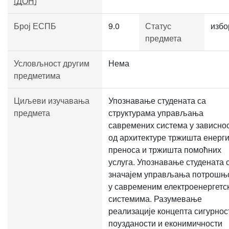
(ДОН)
Број ЕСПБ
9.0
Статус
избо
предмета
Условљност другим
Нема
предметима
Циљеви изучавања
Упознавање студената са
предмета
структурама управљања
савремених система у зависно
од архитектуре тржишта енерги
преноса и тржишта помоћних
услуга. Упознавање студената 
значајем управљања потрошњ
у савременим електроенергетс
системима. Разумевање
реализације концепта сигурнос
поузданости и еконимичности