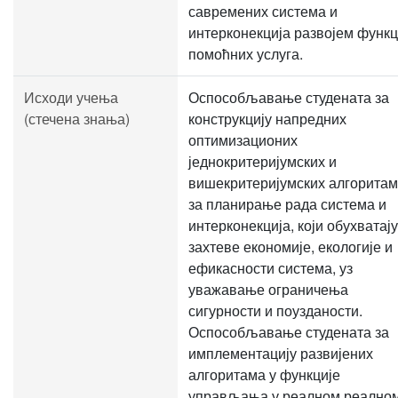
савремених система и
интерконекција развојем функц
помоћних услуга.
Исходи учења
Оспособљавање студената за
(стечена знања)
конструкцију напредних
оптимизационих
једнокритеријумских и
вишекритеријумских алгорита
за планирање рада система и
интерконекција, који обухватају
захтеве економије, екологије и
ефикасности система, уз
уважавање ограничења
сигурности и поузданости.
Оспособљавање студената за
имплементацију развијених
алгоритама у функције
управљања у реалном реално