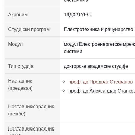
Акроним
19Д021УЕС
Студијски програм
Електротехника и рачунарство
Модул
модул Електроенергетске мреж
системи
Тип студија
докторске академске студије
Наставник
проф. др Предраг Стефанов
(предавач)
проф. др Александар Станко
Наставник/сарадник
(вежбе)
Наставник/сарадник