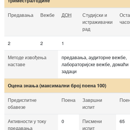
триместра/године
Предавања
Вежбе
ДОН
Студијски и
Оста
истраживачки
часо
рад
2
2
1
Методе извођења
предавања, аудиторне вежбе,
наставе
лабораторијске вежбе, домаћи
задаци
Оцена знања (максимални број поена 100)
Предиспитне
Поена
Завршни
Пое
обавезе
испит
Активности у току
0
Писмени
65
предавања
испит