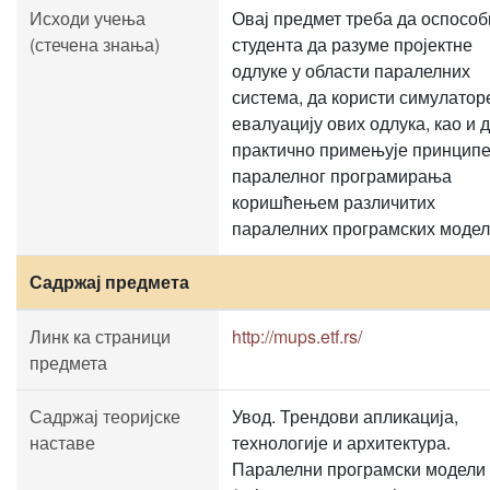
Исходи учења
Овај предмет треба да оспособ
(стечена знања)
студента да разуме пројектне
одлуке у области паралелних
система, да користи симулатор
евалуацију ових одлука, као и 
практично примењује принцип
паралелног програмирања
коришћењем различитих
паралелних програмских модел
Садржај предмета
Линк ка страници
http://mups.etf.rs/
предмета
Садржај теоријске
Увод. Трендови апликација,
наставе
технологије и архитектура.
Паралелни програмски модели