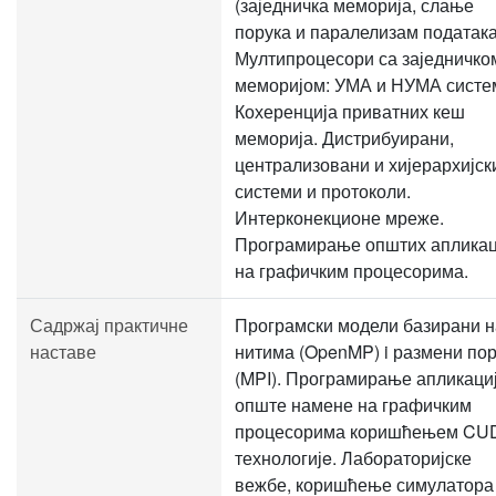
(заједничка меморија, слање
порука и паралелизам података
Мултипроцесори са заједничко
меморијом: УМА и НУМА систе
Кохеренција приватних кеш
меморија. Дистрибуирани,
централизовани и хијерархијск
системи и протоколи.
Интерконекционе мреже.
Програмирање општих апликац
на графичким процесорима.
Садржај практичне
Програмски модели базирани н
наставе
нитима (OpenMP) i размени по
(MPI). Програмирање апликаци
опште намене на графичким
процесорима коришћењем CU
технологијe. Лабораторијске
вежбе, коришћење симулатора