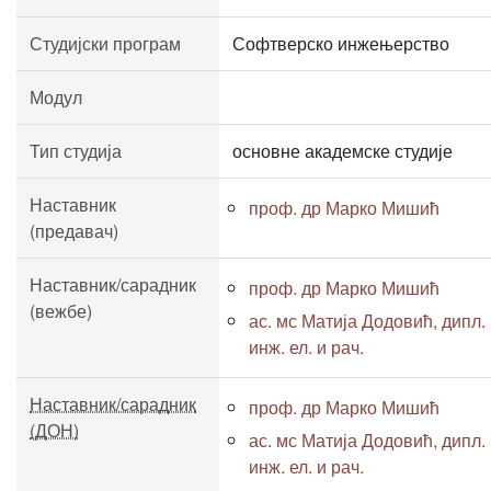
Студијски програм
Софтверско инжењерство
Модул
Тип студија
основне академске студије
Наставник
проф. др Марко Мишић
(предавач)
Наставник/сарадник
проф. др Марко Мишић
(вежбе)
ас. мс Матија Додовић, дипл.
инж. ел. и рач.
Наставник/сарадник
проф. др Марко Мишић
(ДОН)
ас. мс Матија Додовић, дипл.
инж. ел. и рач.