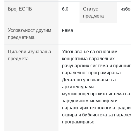
Број ЕСПБ
6.0
Статус
избо
предмета
Условљност другим
нема
предметима
Циљеви изучавања
Упознавање са основним
предмета
концептима паралелних
рачунарских система и принци
паралелног програмирања.
Детаљно упознавање са
архитектурама
мултипроцесорских система са
заједничком меморијом и
најважнијих технологија, радни
оквира и библиотека за парале
програмирање.