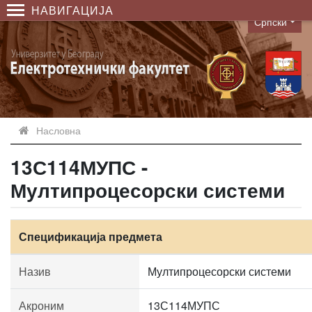
НАВИГАЦИЈА
Српски
Language
Насловна
13С114МУПС -
Мултипроцесорски системи
Спецификација предмета
Назив
Мултипроцесорски системи
Акроним
13С114МУПС