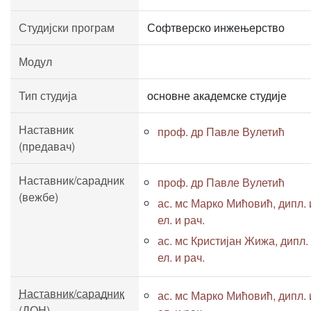
Студијски програм
Софтверско инжењерство
Модул
Тип студија
основне академске студије
Наставник
проф. др Павле Вулетић
(предавач)
Наставник/сарадник
проф. др Павле Вулетић
(вежбе)
ас. мс Марко Мићовић, дипл. 
ел. и рач.
ас. мс Кристијан Жижа, дипл.
ел. и рач.
Наставник/сарадник
ас. мс Марко Мићовић, дипл. 
(ДОН)