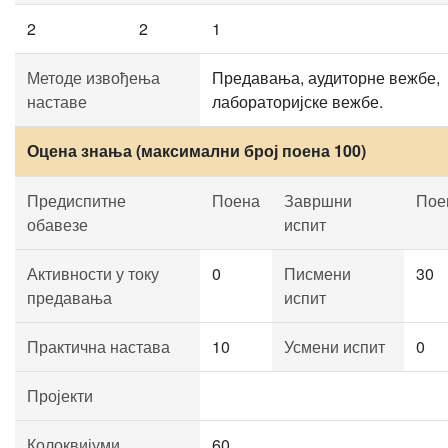
2
2
1
Методе извођења
Предавања, аудиторне вежбе,
наставе
лабораторијске вежбе.
Оцена знања (максимални број поена 100)
Предиспитне
Поена
Завршни
Пое
обавезе
испит
Активности у току
0
Писмени
30
предавања
испит
Практична настава
10
Усмени испит
0
Пројекти
Колоквијуми
60