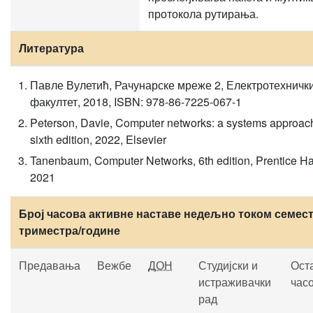
протокола рутирања.
Литература
Павле Вулетић, Рачунарске мреже 2, Електротехничк
факултет, 2018, ISBN: 978-86-7225-067-1
Peterson, Davie, Computer networks: a systems approac
sixth edition, 2022, Elsevier
Tanenbaum, Computer Networks, 6th edition, Prentice Ha
2021
Број часова активне наставе недељно током семест
триместра/године
Предавања
Вежбе
ДОН
Студијски и
Ост
истраживачки
час
рад