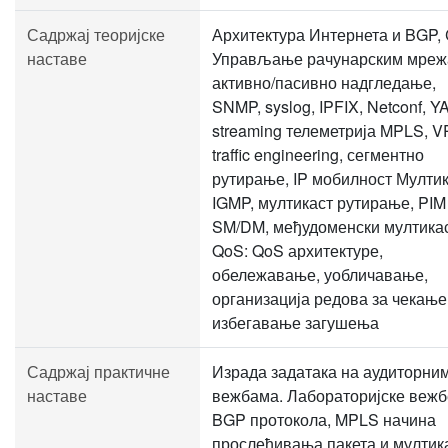
Садржај теоријске
Архитектура Интернета и BGP,
наставе
Управљање рачунарским мреж
активно/пасивно надгледање,
SNMP, syslog, IPFIX, Netconf, Y
streaming телеметрија MPLS, V
traffic engineering, сегментно
рутирање, IP мобилност Мултик
IGMP, мултикаст рутирање, PIM
SM/DM, међудоменски мултика
QoS: QoS архитектуре,
обележавање, уобличавање,
организација редова за чекање
избегавање загушења
Садржај практичне
Израда задатака на аудиторни
наставе
вежбама. Лабораторијске вежб
BGP протокола, MPLS начина
прослеђивања пакета и мултик