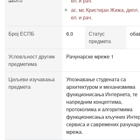
ел. и рач.
ас. мс Кристијан Жижа, дипл.
ел. и рач.
Број ЕСПБ
6.0
Статус
оба
предмета
Условљност другим
Рачунарске мреже 1
предметима
Циљеви изучавања
Упознавање студената са
предмета
архитектуром и механизмима
функционисања Интернета, те
напредним концептима,
протоколима и алгоритмима
функционисања кључних Инте
сервиса и савремених рачунар
мрежа.