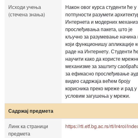
Исходи учења
Након овог курса студенти ће у
(стечена знања)
потпуности разумети архитекту
Интернета и модерних механи
прослеђивања пакета, што је
кључно за разумевање начина 
који функционишу апликације к
раде на Интернету. Студенти ћ
научити како да користе мрежн
механизме за заштиту саобраћа
за ефикасно прослеђивање ауд
видео садржаја већем броју
корисника преко мреже и рад у
условим загушења у мрежи.
Садржај предмета
Линк ка страници
https://rti.etf.bg.ac.rs/rti/ir4roi/ind
предмета