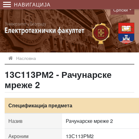
НАВИГАЦИЈА
Српски
Language
Насловна
13С113РМ2 - Рачунарске
мреже 2
Спецификација предмета
Назив
Рачунарске мреже 2
Акроним
13С113РМ2