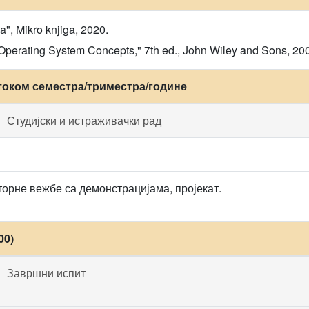
a", Mikro knjiga, 2020.
, "Operating System Concepts," 7th ed., John Wiley and Sons, 20
током семестра/триместра/године
Студијски и истраживачки рад
орне вежбе са демонстрацијама, пројекат.
00)
Завршни испит