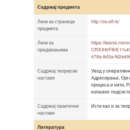
Садржај предмета
Линк ка страници
http://os.etf.rs/
предмета
Линк ка
https://teams.m
предавањима
CRXX8rFBrE1%40th
478a-8d3a-fd2a4
Садржај теоријске
Увод у оперативн
наставе
Адресирање, Орга
процеса и нити, 
излазног подсист
Садржај практичне
Исти као и за тео
наставе
Литература