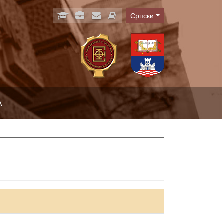
Српски
Language
А