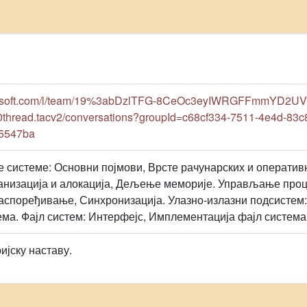
icrosoft.com/l/team/19%3abDzlTFG-8CeOc3eyIWRGFFmmYD2UV
read.tacv2/conversations?groupId=c68cf334-7511-4e4d-83c
95547ba
е системе: Основни појмови, Врсте рачунарских и операти
низација и алокација, Дељење меморије. Управљање проц
Распоређивање, Синхронизација. Улазно-излазни подсистем
ема. Фајл систем: Интерфејс, Имплементација фајл система
ријску наставу.