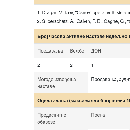
Dragan Milićev, "Osnovi operativnih sistem
Silberschatz, A., Galvin, P. B., Gagne, G.
Број часова активне наставе недељно 
Предавања
Вежбе
ДОН
2
2
1
Методе извођења
Предавања, аудит
наставе
Оцена знања (максимални број поена 1
Предиспитне
Поена
обавезе