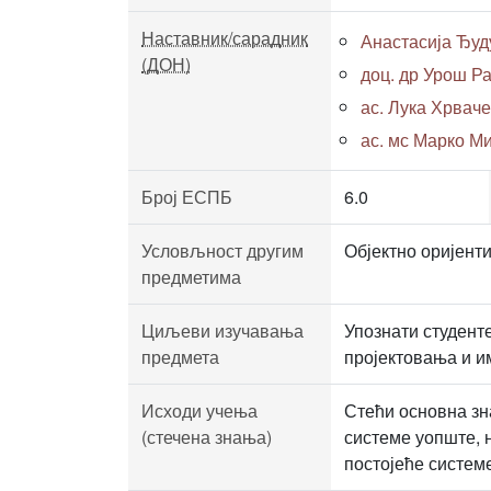
Наставник/сарадник
Анастасија Ђуд
(ДОН)
доц. др Урош Р
ас. Лука Хрваче
ас. мс Марко Ми
Број ЕСПБ
6.0
Условљност другим
Објектно оријент
предметима
Циљеви изучавања
Упознати студент
предмета
пројектовања и и
Исходи учења
Стећи основна зн
(стечена знања)
системе уопште, н
постојеће системе