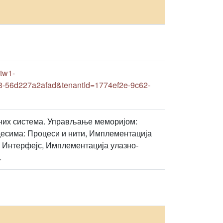
tw1-
8-56d227a2afad&tenantId=1774ef2e-9c62-
вних система. Управљање меморијом:
есима: Процеси и нити, Имплементација
: Интерфејс, Имплементација улазно-
.