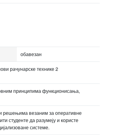
обавезан
нови рачунарске технике 2
сновним принципима функционисања,
 и решењима везаним за оперативне
ити студенте да разумеју и користе
ецијализоване системе.