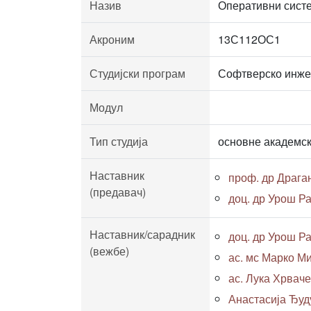
Назив
Оперативни сист
Акроним
13С112ОС1
Студијски програм
Софтверско инж
Модул
Тип студија
основне академск
Наставник
проф. др Драга
(предавач)
доц. др Урош Р
Наставник/сарадник
доц. др Урош Р
(вежбе)
ас. мс Марко Ми
ас. Лука Хрваче
Анастасија Ђуд