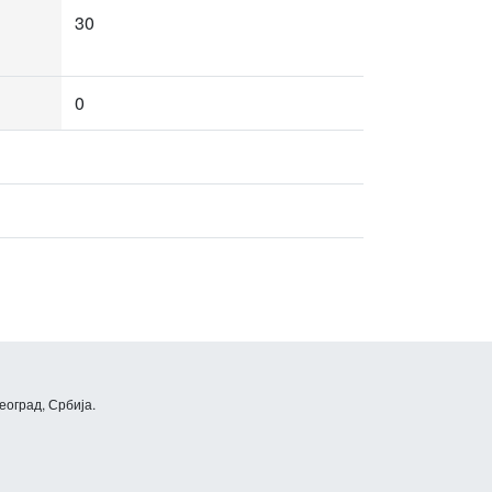
30
0
еоград, Србија.