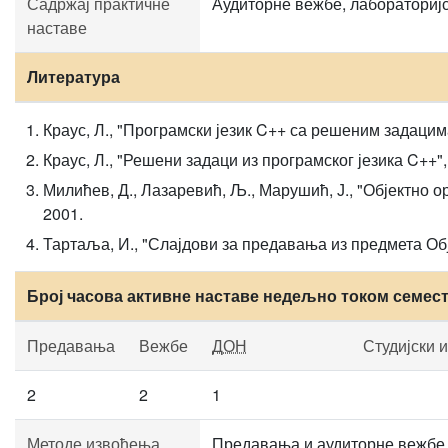
Садржај практичне
Аудиторне вежбе, лабораторијс
наставе
Литература
Краус, Л., "Програмски језик C++ са решеним задацим
Краус, Л., "Решени задаци из програмског језика C++"
Милићев, Д., Лазаревић, Љ., Марушић, Ј., "Објектно 
2001.
Тартаља, И., "Слајдови за предавања из предмета Об
Број часова активне наставе недељно током семес
Предавања
Вежбе
ДОН
Студијски 
2
2
1
Методе извођења
Предавања и аудиторне вежбе с