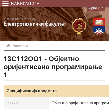
НАВИГАЦИЈА
Српски
Language
Насловна
13С112ОО1 - Објектно
оријентисано програмирање
1
Спецификација предмета
Назив
Објектно оријентисано програ