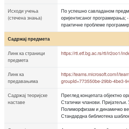
Исходи учења
По успешно савладаном предмет
(стечена знања)
оријентисаног програмирања; -
практичне проблеме програмира
Садржај предмета
Линк ка страници
https://rti.etf.bg.ac.rs/rti/ir2oo1/in
предмета
Линк ка
https://teams.microsoft.com/
предавањима
groupId=773550be-29bb-4be3-9
Садржај теоријске
Преглед концепата објектно ори
наставе
Статички чланови. Пријатељи.
Полиморфизам и динамичко вез
Стандардна библиотека шаблона