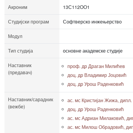
Акроним
13С112ОО1
Студијски програм
Софтверско инжењерство
Модул
Тип студија
основне академске студије
Наставник
проф. др Драган Милићев
(предавач)
доц. др Владимир Јоцовић
доц. др Урош Раденковић
Наставник/сарадник
ас. мс Кристијан Жижа, дипл. 
(вежбе)
доц. др Урош Раденковић
ас. мс Адриан Милаковић, дипл
ас. мс Милош Обрадовић, дипл