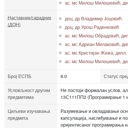
ас. мс Милош Милошевић, дипл
Наставник/сарадник
доц. др Владимир Јоцовић
(ДОН)
доц. др Урош Раденковић
ас. мс Милош Обрадовић, дипл
ас. мс Адриан Милаковић, дипл
ас. мс Кристијан Жижа, дипл. 
ас. мс Милош Милошевић, дипл
Број ЕСПБ
6.0
Статус пре
Условљност другим
Не постоји формалан услов, ал
предметима
13С111ПП2 (Програмирање 1 и 
Циљеви изучавања
Разумевање и овладавање осно
предмета
капсулација, наслеђивање и п
оријентисаног програмирања н