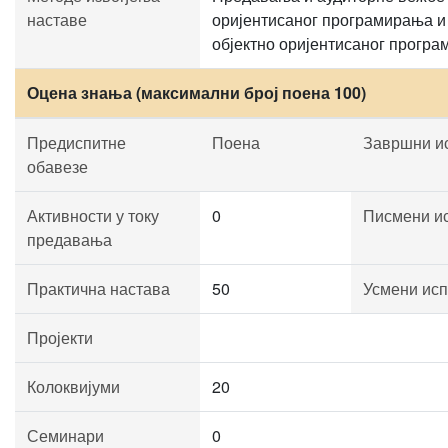
наставе
оријентисаног програмирања и 
објектно оријентисаног програ
Оцена знања (максимални број поена 100)
Предиспитне
Поена
Завршни и
обавезе
Активности у току
0
Писмени и
предавања
Практична настава
50
Усмени исп
Пројекти
Колоквијуми
20
Семинари
0