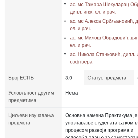
ас. мс Тамара Шекуларац Об
дипл. инж. ел. и рач.
ас. мс Алекса Србљановић, д
ел. и рач.
ас. мс Милош Обрадовић, дип
ел. и рач.
ас. Никола Станковић, дипл. 
софтвера
Број ЕСПБ
3.0
Статус предмета
Условљност другим
Нема
предметима
Циљеви изучавања
Основна намена Практикума је
предмета
упознавање студената са комп
процесом развоја програма и
оспособљавање за самосталaн