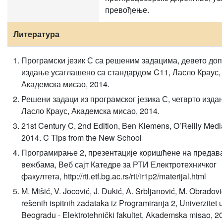
превођење.
Литература
Програмски језик С са решеним задацима, девето до
издање усаглашено са стандардом C11, Ласло Краус,
Академска мисао, 2014.
Решени задаци из програмског језика С, четврто изда
Ласло Краус, Академска мисао, 2014.
21st Century C, 2nd Edition, Ben Klemens, O’Reilly Media
2014. C Tips from the New School
Програмирање 2, презентације коришћене на преда
вежбама, Веб сајт Катедре за РТИ Електротехничког
факултета, http://rti.etf.bg.ac.rs/rti/ir1p2/materijal.html
M. Mišić, V. Jocović, J. Đukić, A. Srbljanović, M. Obradovi
rešenih ispitnih zadataka iz Programiranja 2, Univerzitet 
Beogradu - Elektrotehnički fakultet, Akademska misao, 2