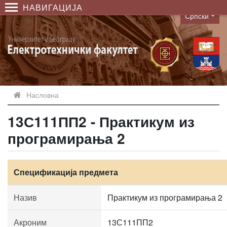
НАВИГАЦИЈА
Српски
Language
Насловна
13С111ПП2 - Практикум из
програмирања 2
Спецификација предмета
Назив
Практикум из програмирања 2
Акроним
13С111ПП2