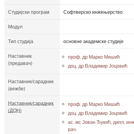
Студијски програм
Софтверско инжењерство
Модул
Тип студија
основне академске студије
Наставник
проф. др Марко Мишић
(предавач)
доц. др Владимир Јоцовић
Наставник/сарадник
(вежбе)
Наставник/сарадник
проф. др Марко Мишић
(ДОН)
доц. др Владимир Јоцовић
ас. мс Јован Ђукић, дипл. инж
рач.