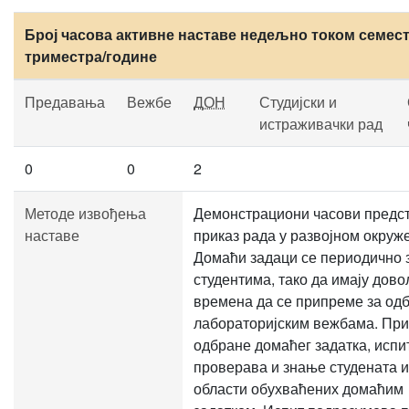
Број часова активне наставе недељно током семест
триместра/године
Предавања
Вежбе
ДОН
Студијски и
истраживачки рад
0
0
2
Методе извођења
Демонстрациони часови предс
наставе
приказ рада у развојном окруж
Домаћи задаци се периодично 
студентима, тако да имају дов
времена да се припреме за од
лабораторијским вежбама. Пр
одбране домаћег задатка, испи
проверава и знање студената и
области обухваћених домаћим