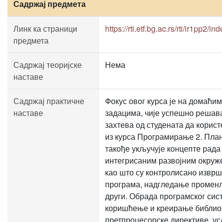
Садржај предмета
Линк ка страници
https://rti.etf.bg.ac.rs/rti/ir1pp2/in
предмета
Садржај теоријске
Нема
наставе
Садржај практичне
Фокус овог курса је на домаћим
наставе
задацима, чије успешно реша
захтева од студената да корис
из курса Програмирање 2. План
такође укључује концепте рада
интегрисаним развојним окру
као што су контролисано извр
програма, надгледање промен
други. Обрада програмског сис
коришћење и креирање библио
претпроцесорске директиве, у