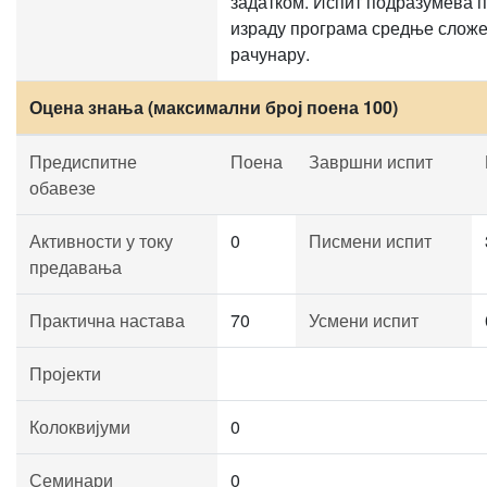
задатком. Испит подразумева 
израду програма средње сложе
рачунару.
Оцена знања (максимални број поена 100)
Предиспитне
Поена
Завршни испит
обавезе
Активности у току
0
Писмени испит
предавања
Практична настава
70
Усмени испит
Пројекти
Колоквијуми
0
Семинари
0