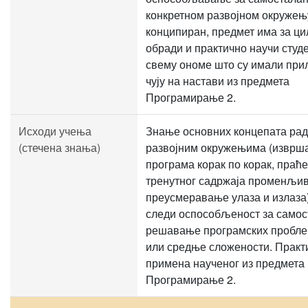
конкретном развојном окружењ
конципиран, предмет има за ц
обради и практично научи студ
свему ономе што су имали при
чују на настави из предмета
Програмирање 2.
Исходи учења
Знање основних концепата рад
(стечена знања)
развојним окружењима (извр
програма корак по корак, праћ
тренутног садржаја променљив
преусмеравање улаза и излаза)
следи оспособљеност за самос
решавање програмских пробле
или средње сложености. Практ
примена наученог из предмета
Програмирање 2.