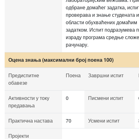
одбране домаћег задатка, испи
проверава и знање студената и
области обухваћених домаћим
задатком. Испит подразумева 
израду програма средње сложе
рачунару.
Оцена знања (максимални број поена 100)
Предиспитне
Поена
Завршни испит
обавезе
Активности у току
0
Писмени испит
предавања
Практична настава
70
Усмени испит
Пројекти