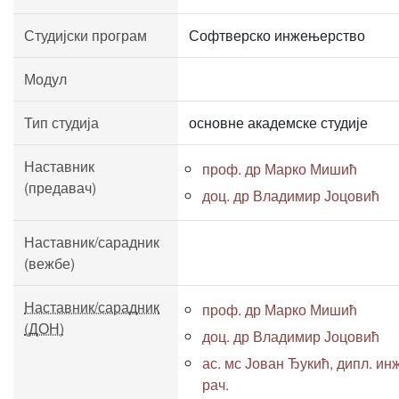
Студијски програм
Софтверско инжењерство
Модул
Тип студија
основне академске студије
Наставник
проф. др Марко Мишић
(предавач)
доц. др Владимир Јоцовић
Наставник/сарадник
(вежбе)
Наставник/сарадник
проф. др Марко Мишић
(ДОН)
доц. др Владимир Јоцовић
ас. мс Јован Ђукић, дипл. инж
рач.