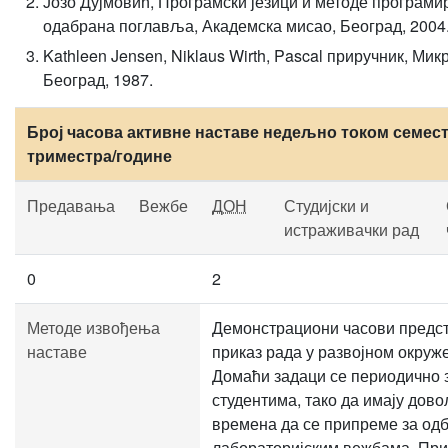
Јозо Дујмовић, Програмски језици и методе програми
одабрана поглавља, Академска мисао, Београд, 2004
Kathleen Jensen, Niklaus Wirth, Pascal приручник, Мик
Београд, 1987.
Број часова активне наставе недељно током семест
триместра/године
Предавања
Вежбе
ДОН
Студијски и
истраживачки рад
0
2
Методе извођења
Демонстрациони часови предс
наставе
приказ рада у развојном окруж
Домаћи задаци се периодично 
студентима, тако да имају дов
времена да се припреме за од
лабораторијским вежбама. Пр