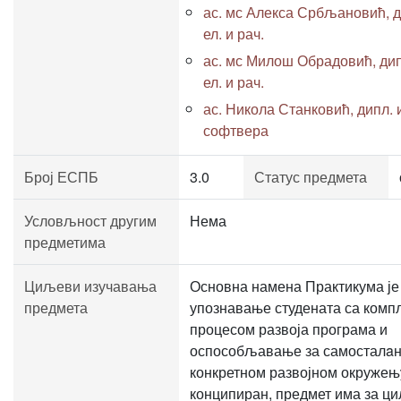
ас. мс Алекса Србљановић, д
ел. и рач.
ас. мс Милош Обрадовић, дип
ел. и рач.
ас. Никола Станковић, дипл. 
софтвера
Број ЕСПБ
3.0
Статус предмета
Условљност другим
Нема
предметима
Циљеви изучавања
Основна намена Практикума је
предмета
упознавање студената са комп
процесом развоја програма и
оспособљавање за самосталaн
конкретном развојном окружењ
конципиран, предмет има за ц