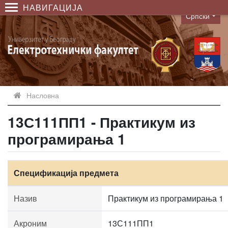
НАВИГАЦИЈА
Српски
Language
Насловна
13С111ПП1 - Практикум из
програмирања 1
Спецификација предмета
Назив
Практикум из програмирања 1
Акроним
13С111ПП1