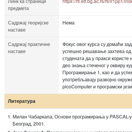
Линк ка страници
https://rti.etf.bg.ac.rs/rti/ir1pp1/in
предмета
Садржај теоријске
Нема
наставе
Садржај практичне
Фокус овог курса су домаћи зад
наставе
успешно решавање захтева од
студената да у пракси користе 
део знања стеченог у оквиру ку
Програмирање 1, као и да усп
употребљавају развојно окруж
picoComputer и програмски јези
Литература
Милан Чабаркапа, Основи програмирања у PASCAL-у,
Београд, 2001.