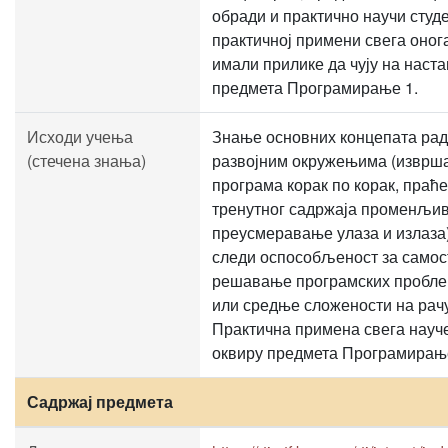
обради и практично научи студ
практичној примени свега оног
имали прилике да чују на наста
предмета Програмирање 1.
Исходи учења
Знање основних концепата рад
(стечена знања)
развојним окружењима (извр
програма корак по корак, праћ
тренутног садржаја променљив
преусмеравање улаза и излаза)
следи оспособљеност за самос
решавање програмских пробле
или средње сложености на рач
Практична примена свега науче
оквиру предмета Програмирање
Садржај предмета