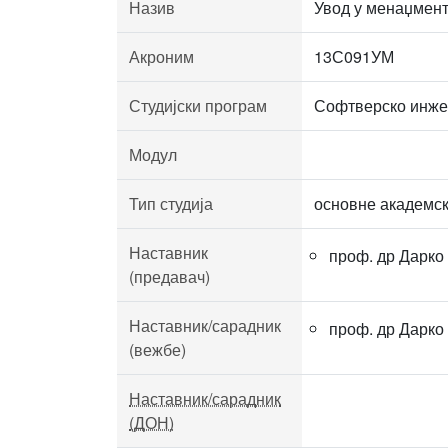
Назив
Увод у менаџмен
Акроним
13С091УМ
Студијски програм
Софтверско инж
Модул
Тип студија
основне академск
Наставник
проф. др Дарко
(предавач)
Наставник/сарадник
проф. др Дарко
(вежбе)
Наставник/сарадник
(ДОН)