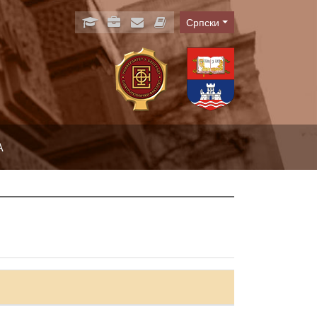
Српски
Language
А