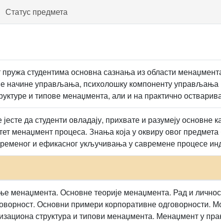
Статус предмета
 пружа студентима основна сазнања из области менаџмента.
е начине управљања, психолошку компоненту управљања (л
руктуре и типове менаџмента, али и на практично оствари
 јесте да студенти овладају, прихвате и разумеју основне к
итет менаџмент процеса. Знања која у оквиру овог предмета
ременог и ефикасног укључивања у савремене процесе инд
е менаџмента. Основне теорије менаџмента. Рад и личнос
оворност. Основни примери корпоративне одговорности. Мо
изациона структура и типови менаџмента. Менаџмент у пра