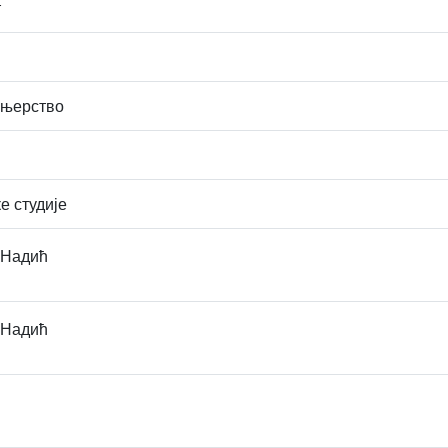
т
ењерство
е студије
 Надић
 Надић