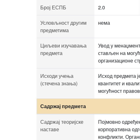
Број ЕСПБ
2.0
Условљност другим
нема
предметима
Циљеви изучавања
Увод у менаџмент
предмета
стављен на могућ
организационе ст
Исходи учења
Исход предмета је
(стечена знања)
квантитет и квал
могућност правов
Садржај предмета
Садржај теоријске
Појмовно одређењ
наставе
корпоративна одг
конфликти. Орган