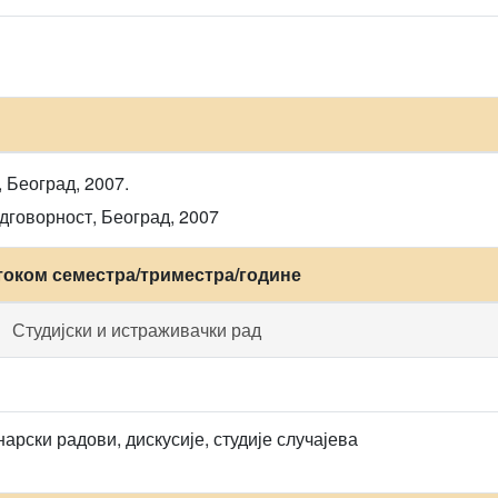
 Београд, 2007.
дговорност, Београд, 2007
током семестра/триместра/године
Студијски и истраживачки рад
рски радови, дискусије, студије случајева