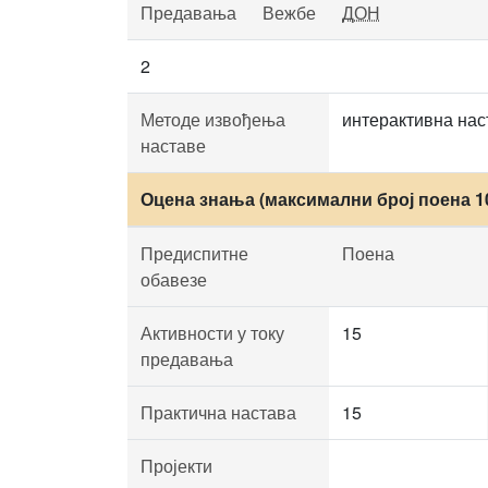
Предавања
Вежбе
ДОН
2
Методе извођења
интерактивна наст
наставе
Оцена знања (максимални број поена 1
Предиспитне
Поена
обавезе
Активности у току
15
предавања
Практична настава
15
Пројекти