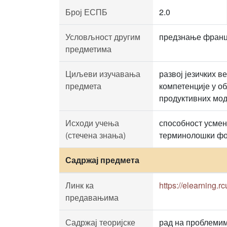
Број ЕСПБ
2.0
Условљност другим
предзнање францу
предметима
Циљеви изучавања
развој језичких 
предмета
компетенције у о
продуктивних мод
Исходи учења
способност усмен
(стечена знања)
терминолошки фо
Садржај предмета
Линк ка
https://elearning.
предавањима
Садржај теоријске
рад на проблемима