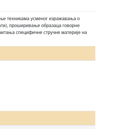
ње техникама усменог изражавања о
рати), проширивање образаца говорне
 читања специфичне стручне материје на