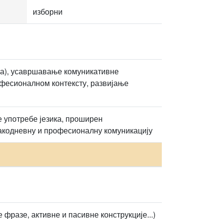
изборни
ова), усавршавање комуникативне
офесионалном контексту, развијање
 употребе језика, проширен
кодневну и професионалну комуникацију
фразе, активне и пасивне конструкције...)