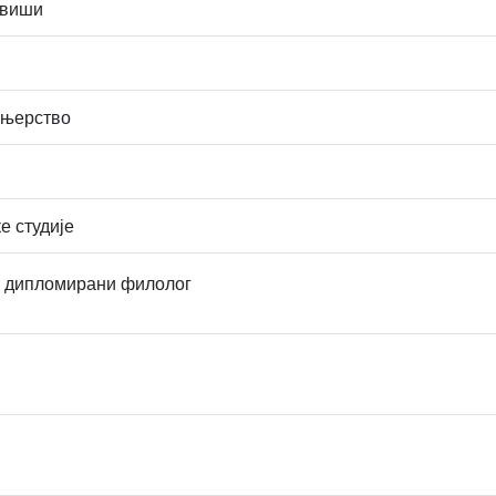
 виши
ењерство
е студије
, дипломирани филолог