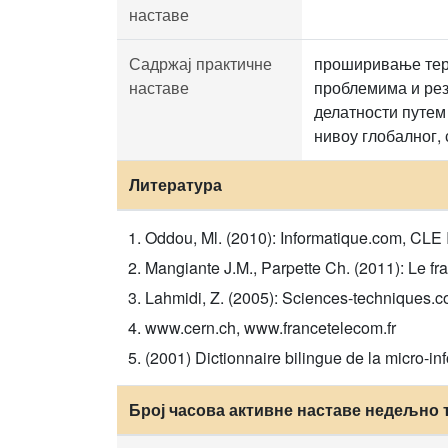
наставе
Садржај практичне
проширивање тер
наставе
проблемима и рез
делатности путем
нивоу глобалног, 
Литература
Oddou, Ml. (2010): Informatique.com, CLE I
Mangiante J.M., Parpette Ch. (2011): Le fra
Lahmidi, Z. (2005): Sciences-techniques.co
www.cern.ch, www.francetelecom.fr
(2001) Dictionnaire bilingue de la micro-in
Број часова активне наставе недељно 