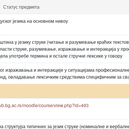
Статус предмета
ског језика на основном нивоу
вештина у језику струке (читање и разумевање краћих текст
бласти струке, разумевање, изражавање и интеракција у пр
ела употребе термина и остале стручне лексике у говору
ог изражавања и интеракције у ситуацијама професионалне
нд, овладавање лексичким средствима специфичним за сва
rcub.bg.ac.rs/moodle/course/view.php?id=493
 структура типичних за језик струке (номиналне и вербалне 