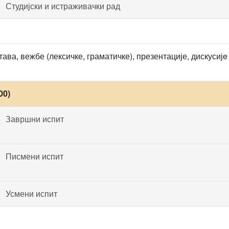
Студијски и истраживачки рад
ава, вежбе (лексичке, граматичке), презентације, дискусијe
00)
Завршни испит
Писмени испит
Усмени испит