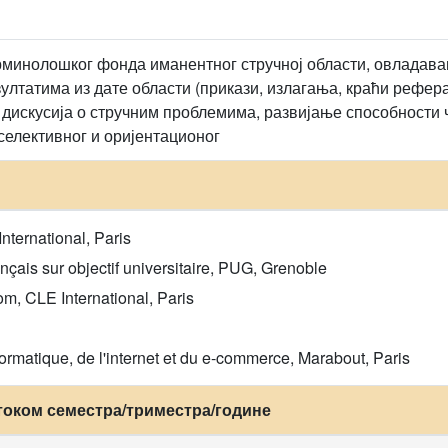
минолошког фонда иманентног стручној области, овладава
ултатима из дате области (прикази, излагања, краћи рефе
 дискусија о стручним проблемима, развијање способности
селективног и оријентационог
nternational, Paris
nçais sur objectif universitaire, PUG, Grenoble
m, CLE International, Paris
formatique, de l'internet et du e-commerce, Marabout, Paris
током семестра/триместра/године