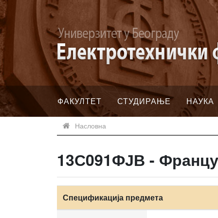
ФАКУЛТЕТ
СТУДИРАЊЕ
НАУКА
Насловна
13С091ФЈВ - Францус
Спецификација предмета