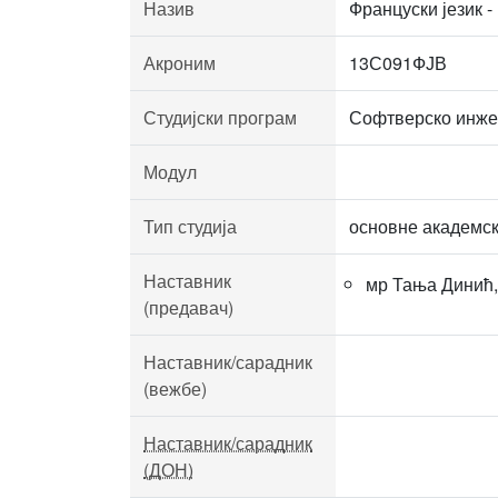
Назив
Француски језик -
Акроним
13С091ФЈВ
Студијски програм
Софтверско инж
Модул
Тип студија
основне академск
Наставник
мр Тања Динић
(предавач)
Наставник/сарадник
(вежбе)
Наставник/сарадник
(ДОН)