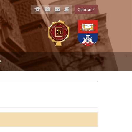
Српски
Language
А