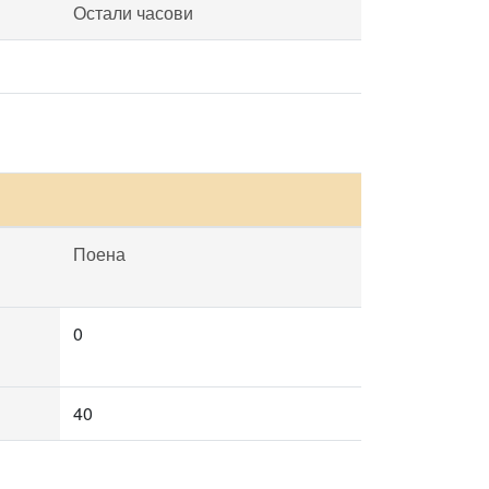
Остали часови
Поена
0
40