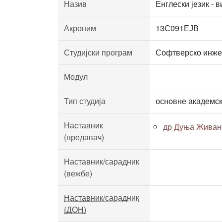
Назив
Енглески језик - 
Акроним
13С091ЕЈВ
Студијски програм
Софтверско инж
Модул
Тип студија
основне академск
Наставник
др Дуња Живан
(предавач)
Наставник/сарадник
(вежбе)
Наставник/сарадник
(ДОН)