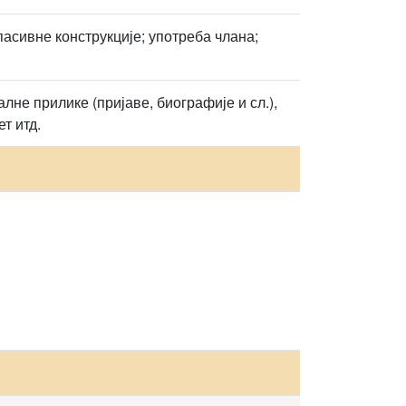
асивне конструкције; употреба члана;
не прилике (пријаве, биографије и сл.),
т итд.