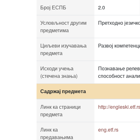
Број ЕСПБ
2.0
Условљност другим
Претходно језичк
предметима
Циљеви изучавања
Развој компетенци
предмета
Исходи учења
Познавање релева
(стечена знања)
способност анализ
Садржај предмета
Линк ка страници
http://engleski.etf.rs
предмета
Линк ка
eng.etf.rs
предавањима