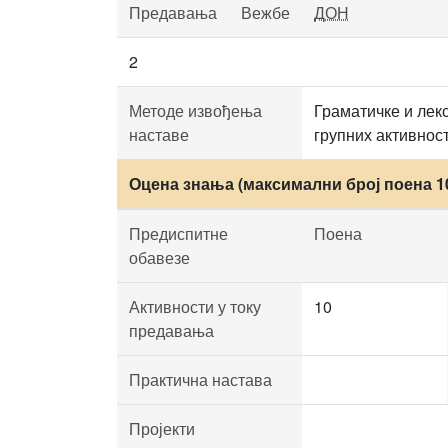
Предавања
Вежбе
ДОН
2
Методе извођења
Граматичке и лек
наставе
групних активнос
Оцена знања (максимални број поена 1
Предиспитне
Поена
обавезе
Активности у току
10
предавања
Практична настава
Пројекти