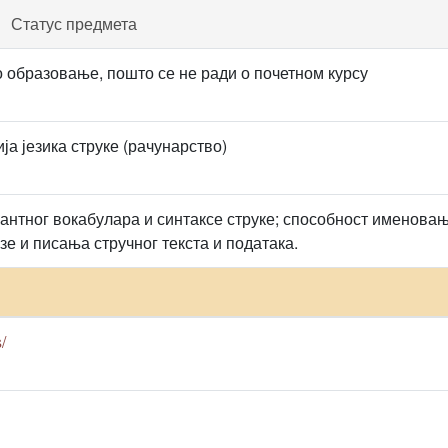
Статус предмета
о образовање, пошто се не ради о почетном курсу
ја језика струке (рачунарство)
нтног вокабулара и синтаксе струке; способност именова
е и писања стручног текста и података.
/