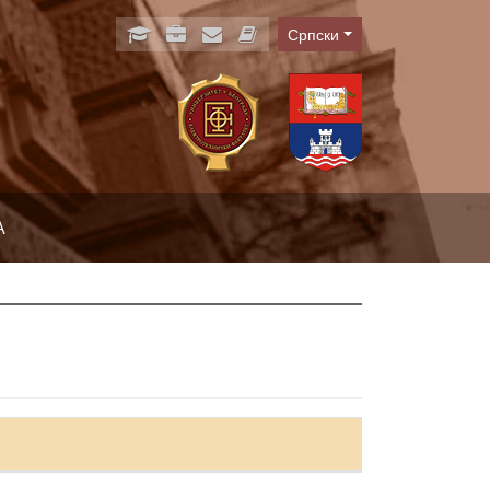
Српски
Language
А