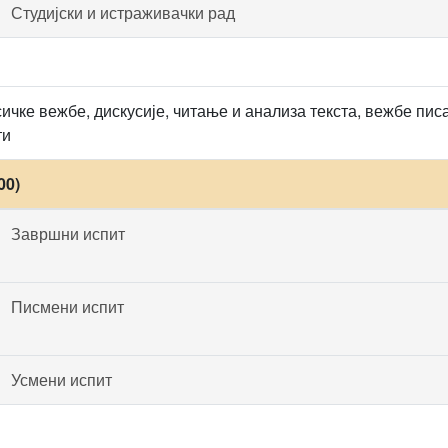
Студијски и истраживачки рад
сичке вежбе, дискусије, читање и анализа текста, вежбе пи
ти
00)
Завршни испит
Писмени испит
Усмени испит