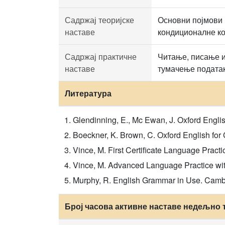
Садржај теоријске
Основни појмови 
наставе
кондиционалне ко
Садржај практичне
Читање, писање и
наставе
тумачење података
Литература
Glendinning, E., Mc Ewan, J. Oxford Englis
Boeckner, K. Brown, C. Oxford English for
Vince, M. First Certificate Language Practi
Vince, M. Advanced Language Practice wit
Murphy, R. English Grammar in Use. Cambr
Број часова активне наставе недељно 