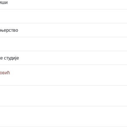
виши
ењерство
е студије
овић