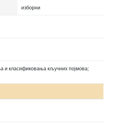
изборни
ња и класификовања кључних појмова;