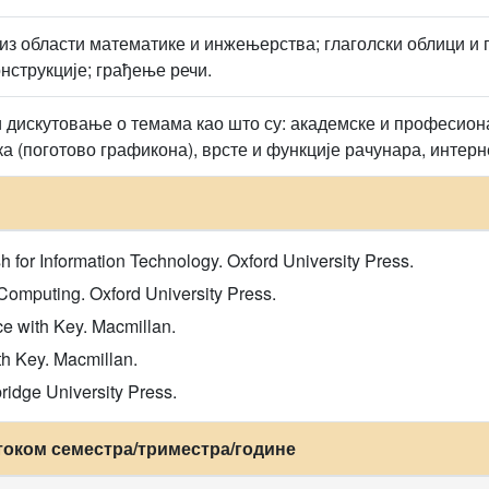
из области математике и инжењерства; глаголски облици и п
нструкције; грађење речи.
 дискутовање о темама као што су: академске и професионал
 (поготово графикона), врсте и функције рачунара, интерне
h for Information Technology. Oxford University Press.
 Computing. Oxford University Press.
ce with Key. Macmillan.
h Key. Macmillan.
idge University Press.
током семестра/триместра/године