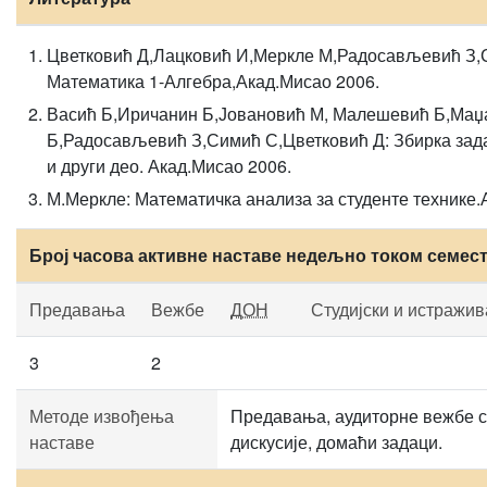
Цветковић Д,Лацковић И,Меркле М,Радосављевић З,
Математика 1-Алгебра,Акад.Мисао 2006.
Васић Б,Иричанин Б,Јовановић М, Малешевић Б,Маџ
Б,Радосављевић З,Симић С,Цветковић Д: Збирка зада
и други део. Акад.Мисао 2006.
М.Меркле: Математичка анализа за студенте технике.
Број часова активне наставе недељно током семес
Предавања
Вежбе
ДОН
Студијски и истражив
3
2
Методе извођења
Предавања, аудиторне вежбе 
наставе
дискусије, домаћи задаци.