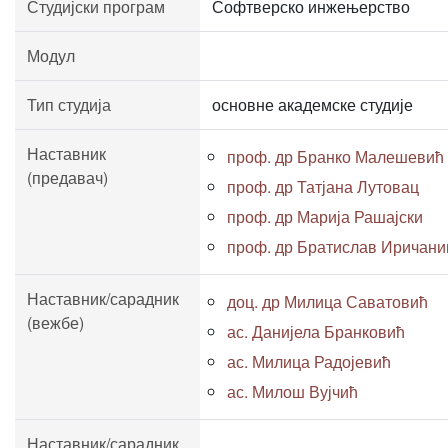
Студијски програм
Софтверско инжењерство
Модул
Тип студија
основне академске студије
Наставник
проф. др Бранко Малешевић
(предавач)
проф. др Татјана Лутовац
проф. др Марија Рашајски
проф. др Братислав Иричани
Наставник/сарадник
доц. др Милица Саватовић
(вежбе)
ас. Данијела Бранковић
ас. Милица Радојевић
ас. Милош Вујчић
Наставник/сарадник