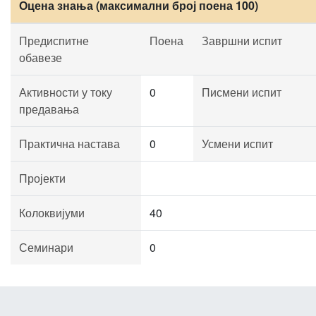
Оцена знања (максимални број поена 100)
Предиспитне
Поена
Завршни испит
обавезе
Активности у току
0
Писмени испит
предавања
Практична настава
0
Усмени испит
Пројекти
Колоквијуми
40
Семинари
0