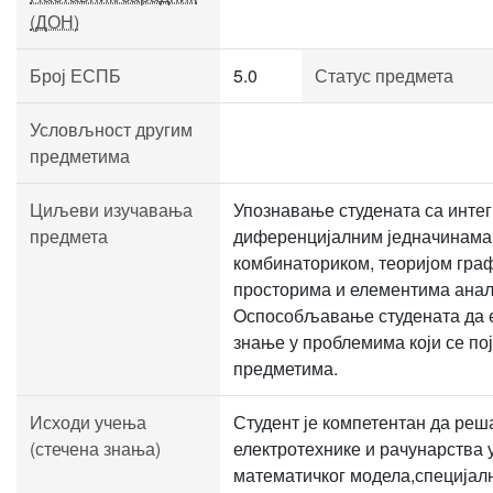
(ДОН)
Број ЕСПБ
5.0
Статус предмета
Условљност другим
предметима
Циљеви изучавања
Упознавање студената са инте
предмета
диференцијалним једначинама
комбинаториком, теоријом гра
просторима и елементима анал
Oспособљавање студената да 
знање у проблемима који се по
предметима.
Исходи учења
Студент је компетентан да реш
(стечена знања)
електротехнике и рачунарства 
математичког модела,специјал