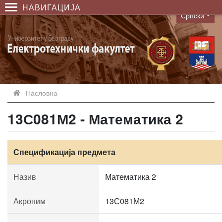
НАВИГАЦИЈА
Српски
Language
Насловна
13С081М2 - Математика 2
Спецификација предмета
Назив
Математика 2
Акроним
13С081М2