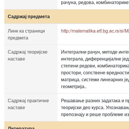
рачуна, редова, комбинаторике
Садржај предмета
Линк ка страници
http://matematika.etf.bg.ac.rs/
предмета
Садржај теоријске
Интегрални рачун, методе инте
наставе
интеграла, диференцијалне јед
степени редови, комбинаторика
простори, сопствене вредности
матрица, системи линеарних је
геометрија..
Садржај практичне
Решавање разних задатака и п
наставе
теоријски део курса. Упознавањ
препознају и реше проблеме из
Литература