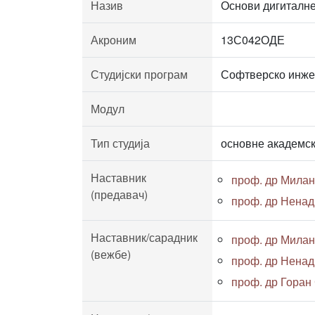
Назив
Основи дигиталне
Акроним
13С042ОДЕ
Студијски програм
Софтверско инж
Модул
Тип студија
основне академск
Наставник
проф. др Мила
(предавач)
проф. др Ненад
Наставник/сарадник
проф. др Мила
(вежбе)
проф. др Ненад
проф. др Горан