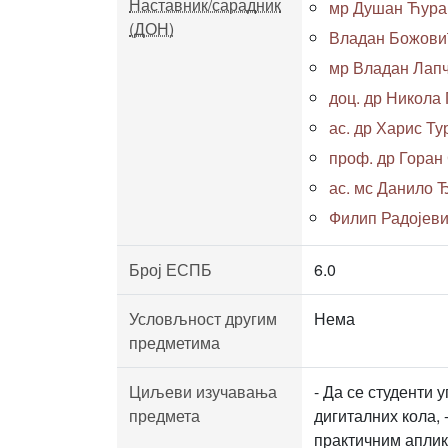
Наставник/сарадник
мр Душан Ћурап
(ДОН)
Владан Божовић,
мр Владан Лапче
доц. др Никола
ас. др Харис Т
проф. др Горан
ас. мс Данило Ђ
Филип Радојевић
Број ЕСПБ
6.0
Условљност другим
Нема
предметима
Циљеви изучавања
- Да се студенти
предмета
дигиталних кола, 
практичним аплик