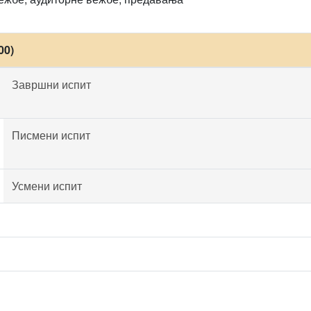
00)
Завршни испит
Писмени испит
Усмени испит