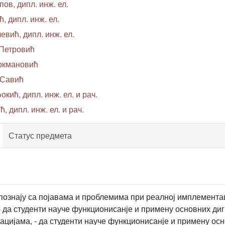
ов, дипл. инж. ел.
 дипл. инж. ел.
вић, дипл. инж. ел.
 Петровић
уркмановић
 Савић
окић, дипл. инж. ел. и рач.
, дипл. инж. ел. и рач.
Статус предмета
 упознају са појавама и проблемима при реалној имплемент
- да студенти науче функционисанје и примену основних ди
ацијама, - да студенти науче функционисанје и примену ос