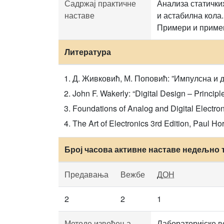
Садржај практичне
Анализа статички
наставе
и астабилна кола.
Примери и примен
Литература
Д. Живковић, М. Поповић: ”Импулсна и 
John F. Wakerly: “Digital Design – Principl
Foundations of Analog and Digital Electron
The Art of Electronics 3rd Edition, Paul Ho
Број часова активне наставе недељно 
Предавања
Вежбе
ДОН
2
2
1
Методе извођења
Лабораторијске в