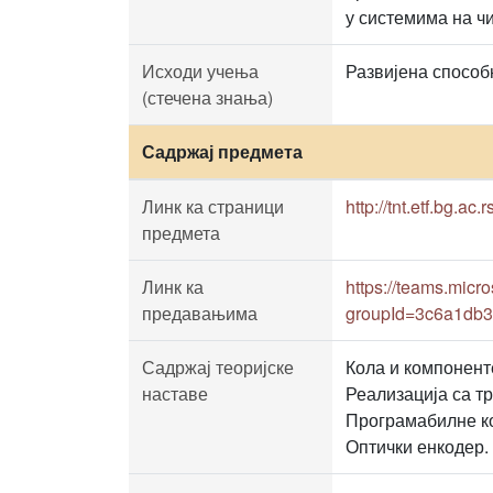
у системима на чи
Исходи учења
Развијена способ
(стечена знања)
Садржај предмета
Линк ка страници
http://tnt.etf.bg.ac.
предмета
Линк ка
https://teams.mi
предавањима
groupId=3c6a1db3
Садржај теоријске
Кола и компонент
наставе
Реализација са т
Програмабилне ко
Оптички енкодер.