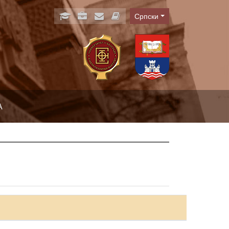
Српски
Language
А