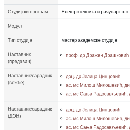
Студијски програм
Електротехника и рачунарство
Модул
Тип студија
мастер академске студије
Наставник
проф. др Дражен Драшковић
(предавач)
Наставник/сарадник
доц. др Јелица Цинцовић
(вежбе)
ас. мс Милош Милошевић, дипл
ас. мс Сања Радосављевић, ди
Наставник/сарадник
доц. др Јелица Цинцовић
(ДОН)
ас. мс Милош Милошевић, дипл
ас. мс Сања Радосављевић, ди