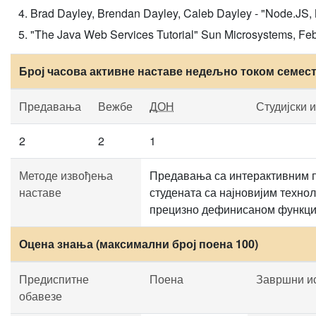
Brad Dayley, Brendan Dayley, Caleb Dayley - "Node.JS, M
"The Java Web Services Tutorial" Sun Microsystems, Fe
Број часова активне наставе недељно током семес
Предавања
Вежбе
ДОН
Студијски 
2
2
1
Методе извођења
Предавања са интерактивним п
наставе
студената са најновијим технол
прецизно дефинисаном функц
Оцена знања (максимални број поена 100)
Предиспитне
Поена
Завршни и
обавезе