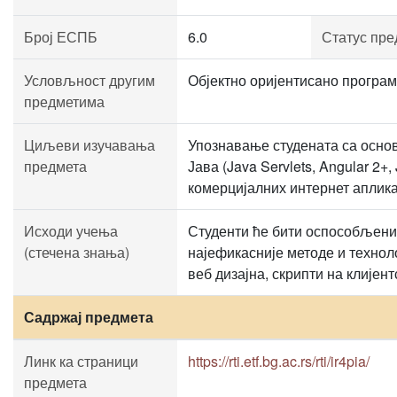
Број ЕСПБ
6.0
Статус пре
Условљност другим
Објектно оријентисaно програм
предметима
Циљеви изучавања
Упознавање студената са основ
предмета
Јава (Java Servlets, Angular 2
комерцијалних интернет аплика
Исходи учења
Студенти ће бити оспособљени 
(стечена знања)
најефикасније методе и техноло
веб дизајна, скрипти на клијен
Садржај предмета
Линк ка страници
https://rti.etf.bg.ac.rs/rti/ir4pia/
предмета