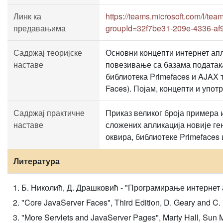
Линк ка
https://teams.microsoft.com/
предавањима
groupId=32f7be31-209e-4336-af
Садржај теоријске
Основни концепти интернет апл
наставе
повезивање са базама података
библиотека Primefaces и AJAX т
Faces). Појам, концепти и упот
Садржај практичне
Приказ великог броја примера 
наставе
сложених апликација новије ге
оквира, библиотеке Primefaces
Литература
Б. Николић, Д. Драшковић - "Програмирање интернет а
"Core JavaServer Faces", Third Edition, D. Geary and C.
"More Servlets and JavaServer Pages", Marty Hall, Sun M