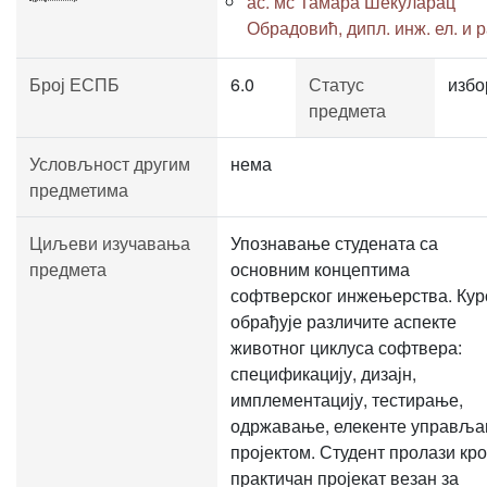
ас. мс Тамара Шекуларац
Обрадовић, дипл. инж. ел. и р
Број ЕСПБ
6.0
Статус
избо
предмета
Условљност другим
нема
предметима
Циљеви изучавања
Упознавање студената са
предмета
основним концептима
софтверског инжењерства. Кур
обрађује различите аспекте
животног циклуса софтвера:
спецификацију, дизајн,
имплементацију, тестирање,
одржавање, елекенте управљ
пројектом. Студент пролази кро
практичан пројекат везан за