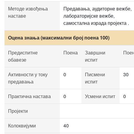
Методе извођења
Предавања, аудиторне вежбе,
наставе
лабораторијске вежбе,
самостална израда пројекта .
Оцена знања (максимални број поена 100)
Предиспитне
Поена
Завршни
Пое
обавезе
испит
Активности у току
0
Писмени
30
предавања
испит
Практична настава
0
Усмени испит
0
Пројекти
Колоквијуми
40