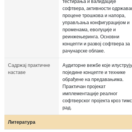
тестирања и валидације
софтвера, активности одржава
процене трошкова и напора,
управљања конфигурацијом и
променама, еволуције и
реинжењеринга. Основни
концепти и развој софтвера за
рачунарске облаке.
Садржај практичне
Аудиторне вежбе које илуструј
наставе
поједине концепте и технике
обрађене на предавањима.
Практичан пројекат
имплементације реалног
софтверског пројекта кроз тим
рад.
Литература