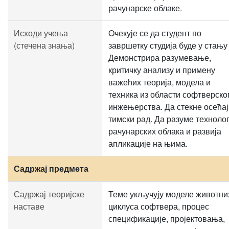
рачунарске облаке.
Исходи учења
Oчекује се да студент по
(стечена знања)
завршетку студија буде у стању
Демонстрира разумевање,
критичку анализу и примену
важећих теорија, модела и
техника из области софтверско
инжењерства. Да стекне осећај
тимски рад. Да разуме технолог
рачунарских облака и развија
апликације на њима.
Садржај предмета
Садржај теоријске
Теме укључују моделе животни
наставе
циклуса софтвера, процес
спецификације, пројектовања,