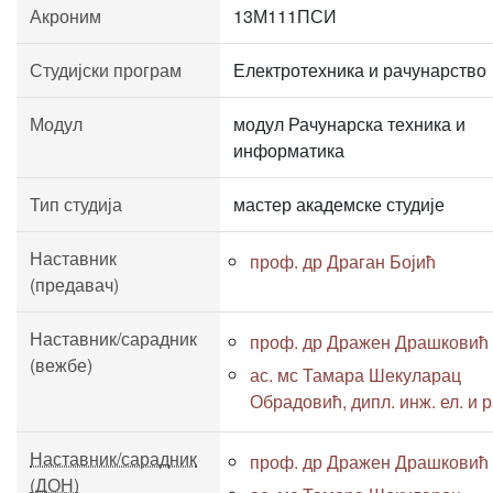
Акроним
13М111ПСИ
Студијски програм
Електротехника и рачунарство
Модул
модул Рачунарска техника и
информатика
Тип студија
мастер академске студије
Наставник
проф. др Драган Бојић
(предавач)
Наставник/сарадник
проф. др Дражен Драшковић
(вежбе)
ас. мс Тамара Шекуларац
Обрадовић, дипл. инж. ел. и р
Наставник/сарадник
проф. др Дражен Драшковић
(ДОН)