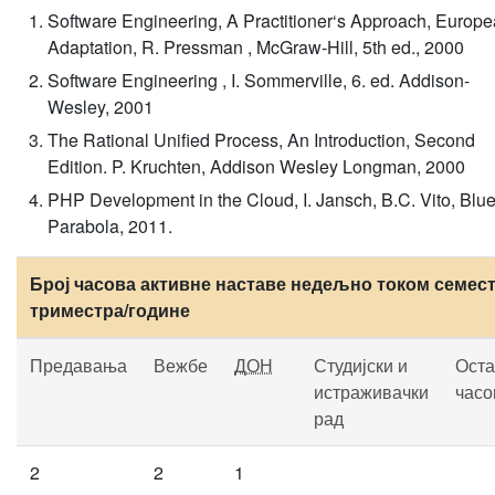
Software Engineering, A Practitioner‘s Approach, Europ
Adaptation, R. Pressman , McGraw-Hill, 5th ed., 2000
Software Engineering , I. Sommerville, 6. ed. Addison-
Wesley, 2001
The Rational Unified Process, An Introduction, Second
Edition. P. Kruchten, Addison Wesley Longman, 2000
PHP Development in the Cloud, I. Jansch, B.C. Vito, Blu
Parabola, 2011.
Број часова активне наставе недељно током семест
триместра/године
Предавања
Вежбе
ДОН
Студијски и
Оста
истраживачки
часо
рад
2
2
1