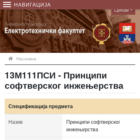
НАВИГАЦИЈА
Српски
Language
Насловна
13М111ПСИ - Принципи
софтверског инжењерства
Спецификација предмета
Назив
Принципи софтверског
инжењерства