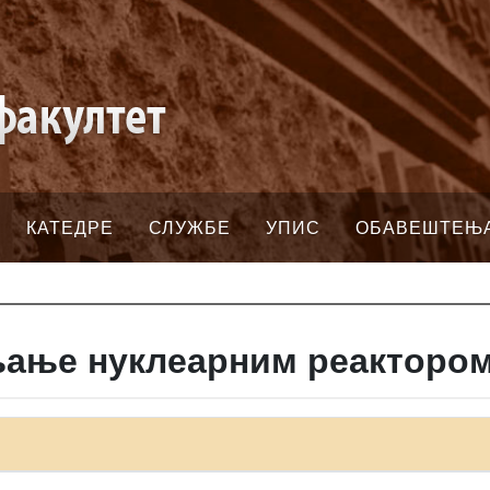
КАТЕДРЕ
СЛУЖБЕ
УПИС
ОБАВЕШТЕЊ
љање нуклеарним реакторо