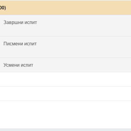
00)
Завршни испит
Писмени испит
Усмени испит