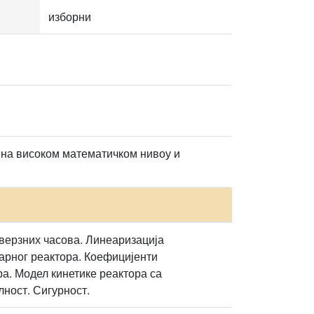
изборни
на високом математичком нивоу и
нверзних часова. Линеаризација
арног реактора. Коефицијенти
а. Модел кинетике реактора са
ност. Сигурност.