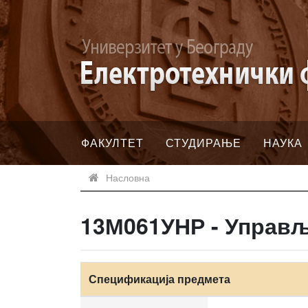
ФАКУЛТЕТ
СТУДИРАЊЕ
НАУКА
Насловна
13М061УНР - Управ
Спецификација предмета