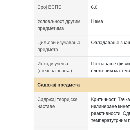
Број ЕСПБ
6.0
Условљност другим
Нема
предметима
Циљеви изучавања
Овладавање знањ
предмета
Исходи учења
Познавање физик
(стечена знања)
сложеним матема
Садржај предмета
Садржај теоријске
Критичност. Тачк
наставе
нелинеране кинет
реактивности. Од
температутрним п