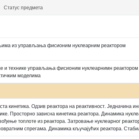
Статус предмета
има из управљања фисионим нуклеарним реактором
е и технике управљања фисионим нуклеарнимн реактором 
тичким моделима
аста кинетика. Одзив реактора на реактивност. Једначина и
ике. Просторно зависна кинетика реактора. Динамика нукле
вођење топлоте из реактора. Затровање нуклеарног реактор
овратним спрегама. Динамика кључајућих реактора. Стабил