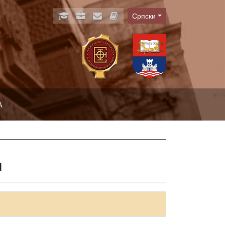
Српски
Language
А
м