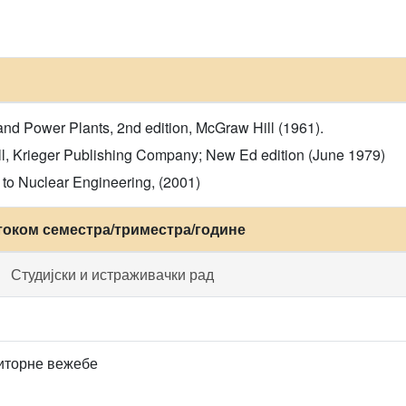
and Power Plants, 2nd edition, McGraw Hill (1961).
ll, Krieger Publishing Company; New Ed edition (June 1979)
n to Nuclear Engineering, (2001)
током семестра/триместра/године
Студијски и истраживачки рад
иторне вежебе