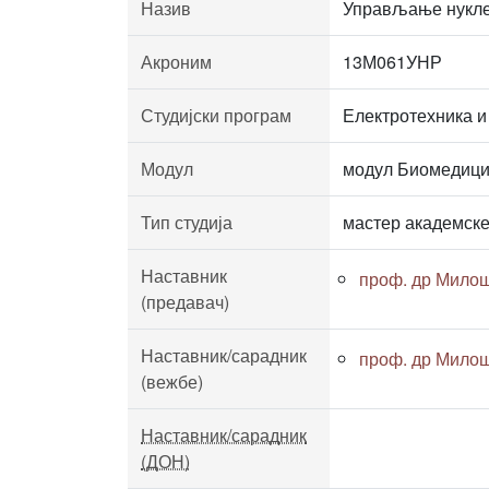
Назив
Управљање нукле
Акроним
13М061УНР
Студијски програм
Електротехника и
Модул
модул Биомедици
Тип студија
мастер академске
Наставник
проф. др Милош
(предавач)
Наставник/сарадник
проф. др Милош
(вежбе)
Наставник/сарадник
(ДОН)