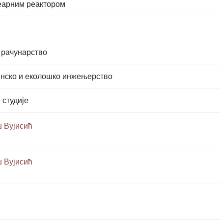
арним реактором
 рачунарство
нско и еколошко инжењерство
 студије
 Вујисић
 Вујисић