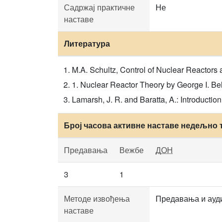
Садржај практичне
Не
наставе
Литература
M.A. Schultz, Control of Nuclear Reactors 
1. Nuclear Reactor Theory by George I. Be
Lamarsh, J. R. and Baratta, A.: Introductio
Број часова активне наставе недељно 
Предавања
Вежбе
ДОН
3
1
Методе извођења
Предавања и ауд
наставе