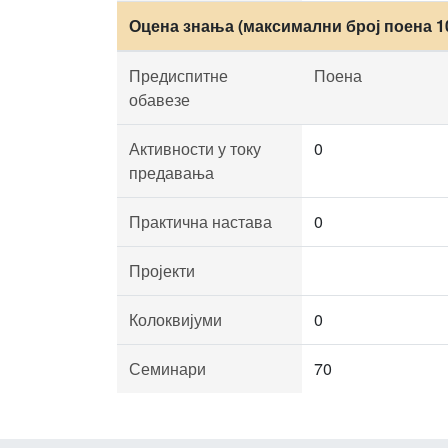
Оцена знања (максимални број поена 1
Предиспитне
Поена
обавезе
Активности у току
0
предавања
Практична настава
0
Пројекти
Колоквијуми
0
Семинари
70