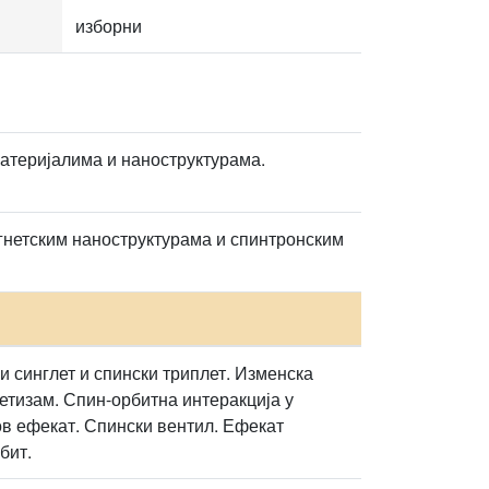
изборни
материјалима и наноструктурама.
гнетским наноструктурама и спинтронским
и синглет и спински триплет. Изменска
етизам. Спин-орбитна интеракција у
в ефекат. Спински вентил. Ефекат
бит.