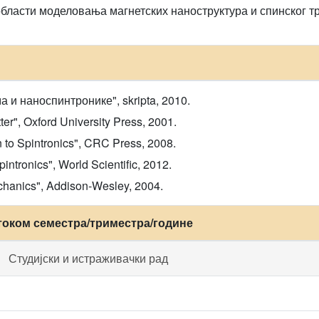
области моделовања магнетских наноструктура и спинског т
 и наноспинтронике", skripta, 2010.
er", Oxford University Press, 2001.
 to Spintronics", CRC Press, 2008.
intronics", World Scientific, 2012.
Mechanics", Addison-Wesley, 2004.
током семестра/триместра/године
Студијски и истраживачки рад