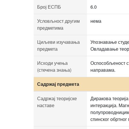
Број ЕСПБ
6.0
Условљност другим
нема
предметима
Циљеви изучавања
Упознавање студе
предмета
Овладавање теори
Исходи учења
Оспособљеност ст
(стечена знања)
направама.
Садржај предмета
Садржај теоријске
Диракова теорија
наставе
интеракција. Маг
полупроводницима
спинског обртног