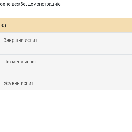
орне вежбе, демонстрације
00)
Завршни испит
Писмени испит
Усмени испит