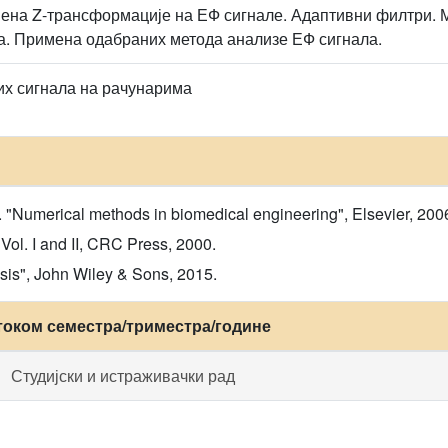
ена Z-трансформације на ЕФ сигнале. Адаптивни филтри. М
а. Примена одабраних метода анализе ЕФ сигнала.
х сигнала на рачунарима
. "Numerical methods in biomedical engineering", Elsevier, 200
Vol. I and II, CRC Press, 2000.
sis", John Wiley & Sons, 2015.
током семестра/триместра/године
Студијски и истраживачки рад