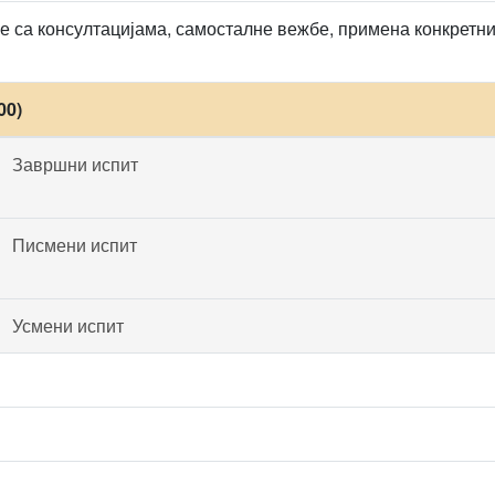
 са консултацијама, самосталне вежбе, примена конкретни
00)
Завршни испит
Писмени испит
Усмени испит