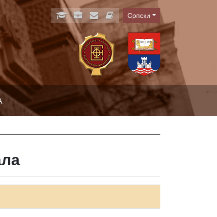
Српски
Language
А
ала