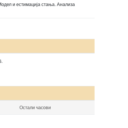
одел и естимација стања. Анализа
6.
Остали часови