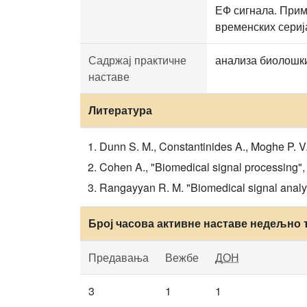
ЕФ сигнала. Прим
временских сериј
Садржај практичне
анализа биолошки
наставе
Литература
Dunn S. M., Constantinides A., Moghe P. V
Cohen A., "Biomedical signal processing", 
Rangayyan R. M. "Biomedical signal analy
Број часова активне наставе недељно 
Предавања
Вежбе
ДОН
3
1
1