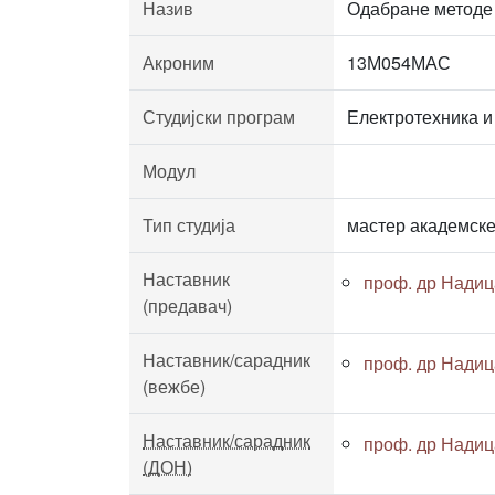
Назив
Одабране методе
Акроним
13М054МАС
Студијски програм
Електротехника и
Модул
Тип студија
мастер академске
Наставник
проф. др Нади
(предавач)
Наставник/сарадник
проф. др Нади
(вежбе)
Наставник/сарадник
проф. др Нади
(ДОН)