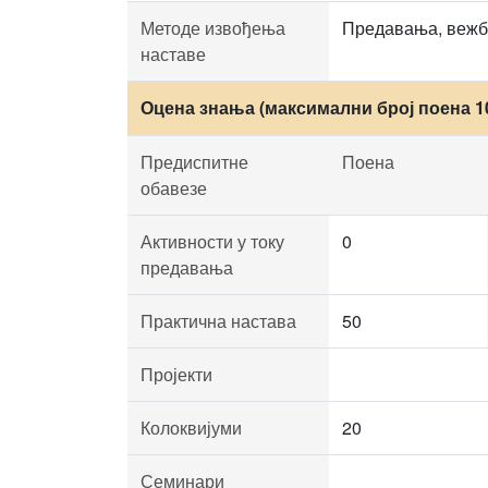
Методе извођења
Предавања, вежбе
наставе
Оцена знања (максимални број поена 1
Предиспитне
Поена
обавезе
Активности у току
0
предавања
Практична настава
50
Пројекти
Колоквијуми
20
Семинари