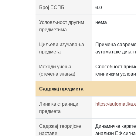
Број ЕСПБ
6.0
Условљност другим
нема
предметима
Циљеви изучавања
Примена савремен
предмета
аутоматске дијагн
Исходи учења
Способност приме
(стечена знања)
клиничким услови
Садржај предмета
Линк ка страници
https://automatika.
предмета
Садржај теоријске
Динамичке каркте
наставе
анализи ЕФ сигна