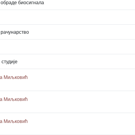
 обраде биосигнала
 рачунарство
 студије
ца Миљковић
ца Миљковић
ца Миљковић