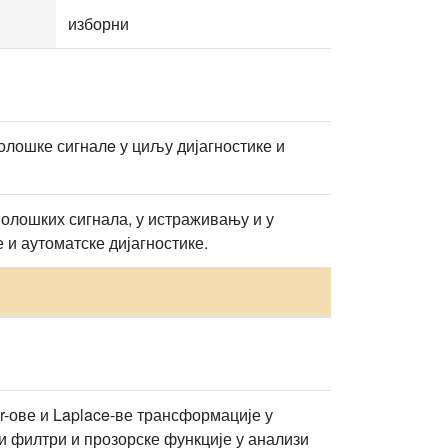
изборни
лошке сигналe у циљу дијагностике и
олошких сигнала, у истраживању и у
 и аутоматске дијагностике.
-ове и Laplace-ве трансформације у
ни филтри и прозорске функције у анализи