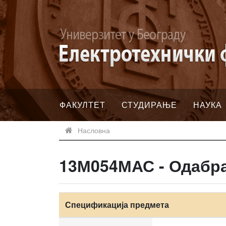
ФАКУЛТЕТ
СТУДИРАЊЕ
НАУКА
Насловна
13М054МАС - Одабра
Спецификација предмета