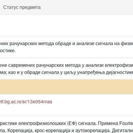
Статус предмета
их рачунарских метода обраде и анализе сигнала на физио
остике.
не савремених рачунарских метода у анализи електрофизи
ма; као и у обради сигнала у циљу унапређeња дијагностике
etf.bg.ac.rs/sr/13e054mas
ристике електрофизиолошких (ЕФ) сигнала. Примена Fourier
ла. Корелација, крос-корелација и аутокорелација. Дигитал