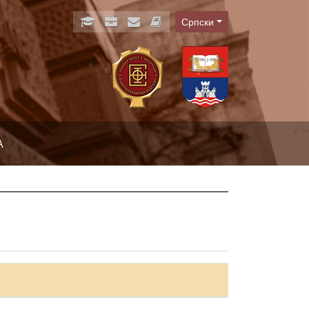
Српски
Language
А