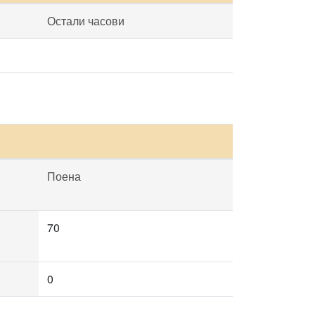
Остали часови
Поена
70
0