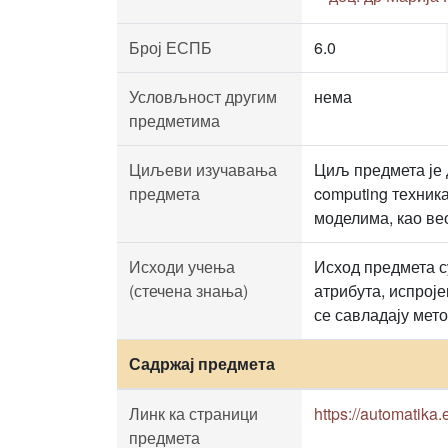
Број ЕСПБ
6.0
Условљност другим
нема
предметима
Циљеви изучавања
Циљ предмета је д
предмета
computing техник
моделима, као ве
Исходи учења
Исход предмета с
(стечена знања)
атрибута, испрој
се савладају мет
Садржај предмета
Линк ка страници
https://automatika
предмета