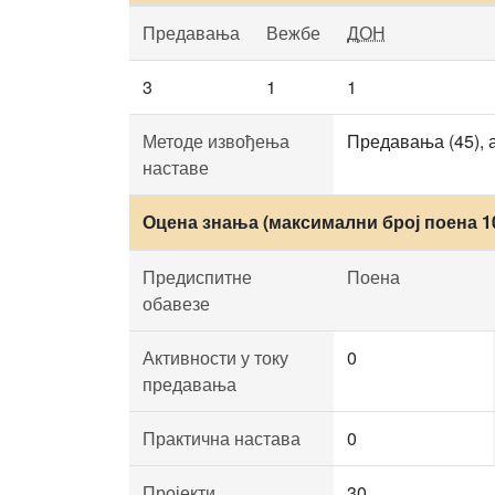
Предавања
Вежбе
ДОН
3
1
1
Методе извођења
Предавања (45), а
наставе
Оцена знања (максимални број поена 1
Предиспитне
Поена
обавезе
Активности у току
0
предавања
Практична настава
0
Пројекти
30