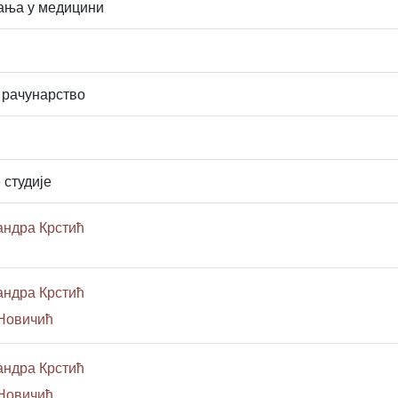
ања у медицини
 рачунарство
 студије
андра Крстић
андра Крстић
 Новичић
андра Крстић
 Новичић