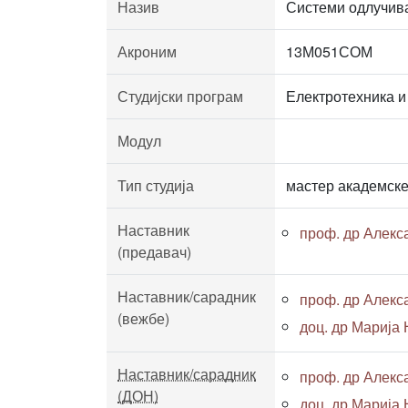
Назив
Системи одлучив
Акроним
13М051СОМ
Студијски програм
Електротехника и
Модул
Тип студија
мастер академске
Наставник
проф. др Алекс
(предавач)
Наставник/сарадник
проф. др Алекс
(вежбе)
доц. др Марија
Наставник/сарадник
проф. др Алекс
(ДОН)
доц. др Марија