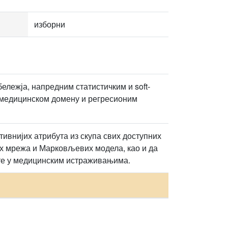
изборни
бележја, напредним статистичким и soft-
 медицинском домену и регресионим
ивнијих атрибута из скупа свих доступних
их мрежа и Марковљевих модела, као и да
ате у медицинским истраживањима.