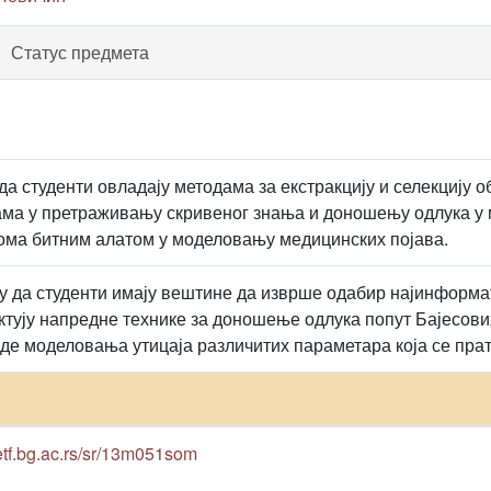
Статус предмета
а студенти овладају методама за екстракцију и селекцију о
ама у претраживању скривеног знања и доношењу одлука у
ома битним алатом у моделовању медицинских појава.
у да студенти имају вештине да изврше одабир најинформат
ектују напредне технике за доношење одлука попут Бајесов
оде моделовања утицаја различитих параметара која се пр
.etf.bg.ac.rs/sr/13m051som