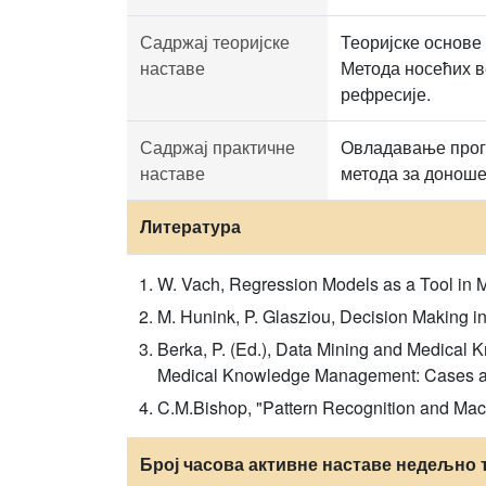
Садржај теоријске
Теоријске основе
наставе
Метода носећих в
рефресије.
Садржај практичне
Овладавање прогр
наставе
метода за доноше
Литература
W. Vach, Regression Models as a Tool in 
M. Hunink, P. Glasziou, Decision Making i
Berka, P. (Ed.), Data Mining and Medical 
Medical Knowledge Management: Cases and 
C.M.Bishop, "Pattern Recognition and Mach
Број часова активне наставе недељно 