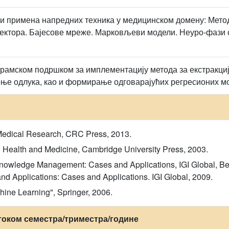
 и примена напредних техника у медицинском домену: Методе
ектора. Бајесове мреже. Марковљеви модели. Неуро-фази 
амском подршком за имплементацију метода за екстракцију
ње одлука, као и формирање одговарајућих регресионих м
Medical Research, CRC Press, 2013.
n Health and Medicine, Cambridge University Press, 2003.
Knowledge Management: Cases and Applications, IGI Global, Berk
Applications: Cases and Applications. IGI Global, 2009.
ine Learning", Springer, 2006.
током семестра/триместра/године