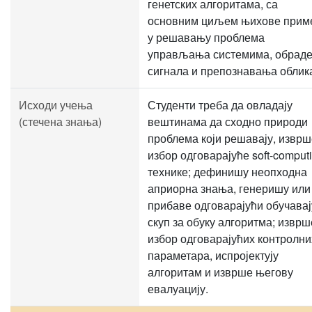
генетских алгоритама, са
основним циљем њихове прим
у решавању проблема
управљања системима, обрад
сигнала и препознавања облик
Исходи учења
Студенти треба да овладају
(стечена знања)
вештинама да сходно природи
проблема који решавају, изврш
избор одговарајуће soft-comput
технике; дефинишу неопходна
априорна знања, генеришу или
прибаве одговарајући обучава
скуп за обуку алгоритма; изврш
избор одговарајућих контролни
параметара, испројектују
алгоритам и изврше његову
евалуацију.