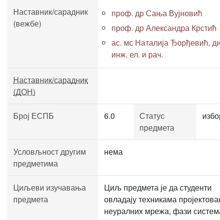
Наставник/сарадник
проф. др Сања Вујновић
(вежбе)
проф. др Александра Крстић
ас. мс Наталија Ђорђевић, д
инж. ел. и рач.
Наставник/сарадник
(ДОН)
Број ЕСПБ
6.0
Статус
избо
предмета
Условљност другим
нема
предметима
Циљеви изучавања
Циљ предмета је да студенти
предмета
овладају техникама пројектов
неуралних мрежа, фази систем