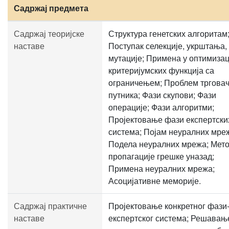
Садржај предмета
Садржај теоријске
Структура генетских алгоритам
наставе
Поступак селекције, укрштања,
мутације; Примена у оптимизац
критеријумских функција са
ограничењем; Проблем трговач
путника; Фази скупови; Фази
операције; Фази алгоритми;
Пројектовање фази експертски
система; Појам неуралних мре
Подела неуралних мрежа; Мет
пропагације грешке уназад;
Примена неуралних мрежа;
Асоцијативне меморије.
Садржај практичне
Пројектовање конкретног фази
наставе
експертског система; Решавањ