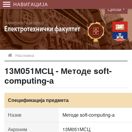
НАВИГАЦИЈА
Српски
Language
Насловна
13М051МСЦ - Методе soft-
computing-а
Спецификација предмета
Назив
Методе soft-computing-а
Акроним
13М051МСЦ