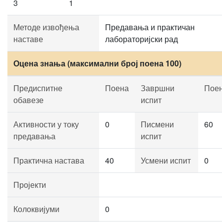
3
1
Методе извођења
Предавања и практичан
наставе
лабораторијски рад
Оцена знања (максимални број поена 100)
Предиспитне
Поена
Завршни
Пое
обавезе
испит
Активности у току
0
Писмени
60
предавања
испит
Практична настава
40
Усмени испит
0
Пројекти
Колоквијуми
0