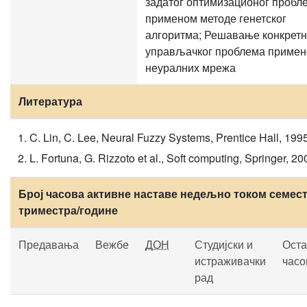
задатог оптимизационог пробл
применом методе генетског
алгоритма; Решавање конкретн
управљачког проблема приме
неуралних мрежа
Литература
C. Lin, C. Lee, Neural Fuzzy Systems, Prentice Hall, 199
L. Fortuna, G. Rizzoto et al., Soft computing, Springer, 20
Број часова активне наставе недељно током семест
триместра/године
Предавања
Вежбе
ДОН
Студијски и
Оста
истраживачки
часо
рад