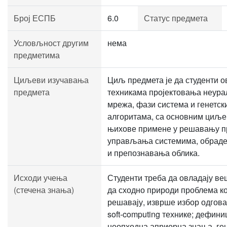
Број ЕСПБ
6.0
Статус предмета
Условљност другим
нема
предметима
Циљеви изучавања
Циљ предмета је да студенти о
предмета
техникама пројектовања неура
мрежа, фази система и генетск
алгоритама, са основним циљ
њихове примене у решавању 
управљања системима, обраде
и препознавања облика.
Исходи учења
Студенти треба да овладају в
(стечена знања)
да сходно природи проблема ко
решавају, изврше избор одгова
soft-computing технике; дефин
неопходна априорна знања, г