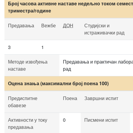
Број часова активне наставе недељно током семест
триместра/године
Предавања
Вежбе
ДОН
Студијски и
истраживачки рад
3
1
Методе извођења
Предавања и практичан лабора
наставе
рад
Оцена знања (максимални број поена 100)
Предиспитне
Поена
Завршни испит
обавезе
Активности у току
0
Писмени испит
предавања