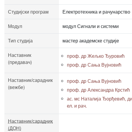
Студијски програм
Електротехника и рачунарство
Модул
модул Сигнали и системи
Тип студија
мастер академске студије
Наставник
проф. др Жељко Ђуровић
(предавач)
проф. др Сања Вујновић
Наставник/сарадник
проф. др Сања Вујновић
(вежбе)
проф. др Александра Крстић
ас. мс Наталија Ђорђевић, ди
ел. и рач.
Наставник/сарадник
(ДОН)