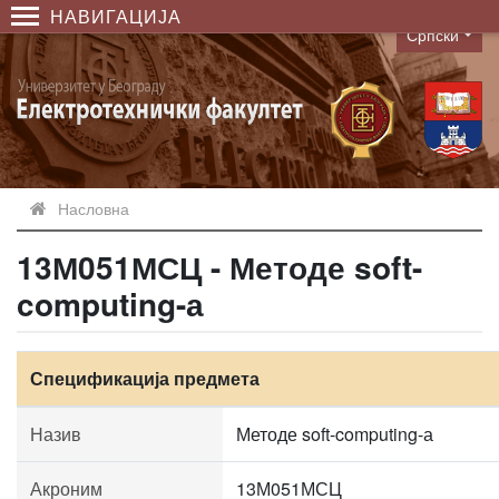
НАВИГАЦИЈА
Српски
Language
Насловна
13М051МСЦ - Методе soft-
computing-а
Спецификација предмета
Назив
Методе soft-computing-а
Акроним
13М051МСЦ