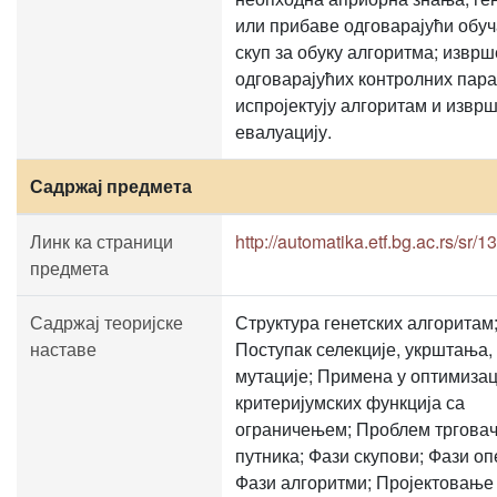
или прибаве одговарајући обуч
скуп за обуку алгоритма; изврш
одговарајућих контролних пар
испројектују алгоритам и извр
евалуацију.
Садржај предмета
Линк ка страници
http://automatika.etf.bg.ac.rs/sr
предмета
Садржај теоријске
Структура генетских алгоритам
наставе
Поступак селекције, укрштања,
мутације; Примена у оптимизац
критеријумских функција са
ограничењем; Проблем трговач
путника; Фази скупови; Фази оп
Фази алгоритми; Пројектовање