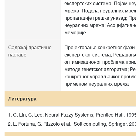
експертских система; Појам не
мрежа; Подела неуралних мреж
пропагације грешке уназад; П
неуралних мрежа; Асоцијативн
меморије.
Садржај практичне
Пројектовање конкретног фази
наставе
експертског система; Решавањ
оптимизационог проблема при
методе генетског алгоритма; 
конкретног управљачког пробл
применом неуралних мрежа
Литература
C. Lin, C. Lee, Neural Fuzzy Systems, Prentice Hall, 199
L. Fortuna, G. Rizzoto et al., Soft computing, Springer, 20