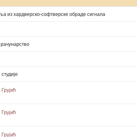
ља из хардверско-софтверске обраде сигнала
 рачунарство
 студије
 Грујић
 Грујић
 Грујић