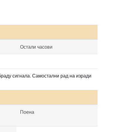
Остали часови
браду сигнала. Самостални рад на изради
Поена