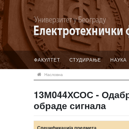
ФАКУЛТЕТ
СТУДИРАЊЕ
НАУКА
Насловна
13М044ХСОС - Одабр
обраде сигнала
Спецификација предмета