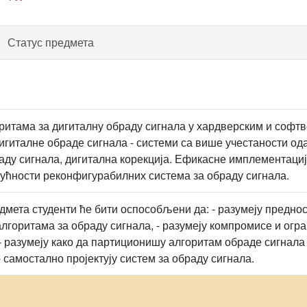
Статус предмета
итама за дигиталну обраду сигнала у хардверским и софтв
дигиталне обраде сигнала - системи са више учестаности о
аду сигнала, дигитална корекција. Ефикасне имплементациј
гућности реконфигурабилних система за обраду сигнала.
дмета студенти ће бити оспособљени да: - разумеју предно
лгоритама за обраду сигнала, - разумеју компромисе и ог
- разумеју како да партиционишу алгоритам обраде сигнала
 самостално пројектују систем за обраду сигнала.