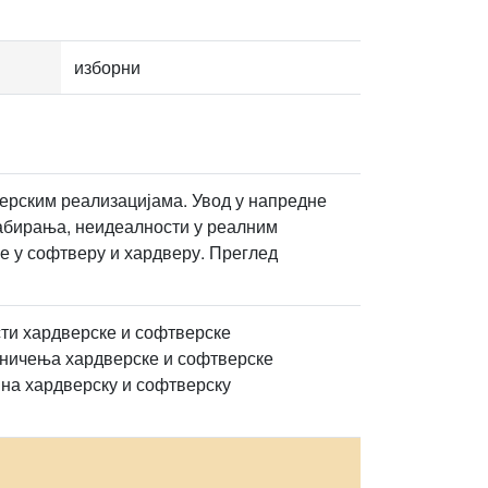
изборни
ерским реализацијама. Увод у напредне
дабирања, неидеалности у реалним
е у софтверу и хардверу. Преглед
сти хардверске и софтверске
раничења хардверске и софтверске
 на хардверску и софтверску