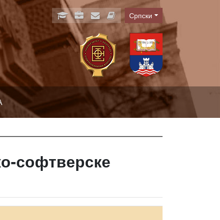
Српски
Language
А
ко-софтверске