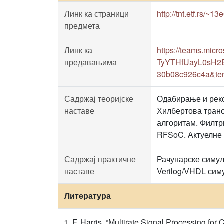
Линк ка страници
http://tnt.etf.rs/~1
предмета
Линк ка
https://teams.mi
предавањима
TyYTHfUayL0sH2E8
30b08c926c4a&ten
Садржај теоријске
Одабирање и реко
наставе
Хилбертова транс
алгоритам. Филтр
RFSoC. Актуелне 
Садржај практичне
Рачунарске симул
наставе
Verilog/VHDL сим
Литература
F. Harris, “Multirate Signal Processing fo