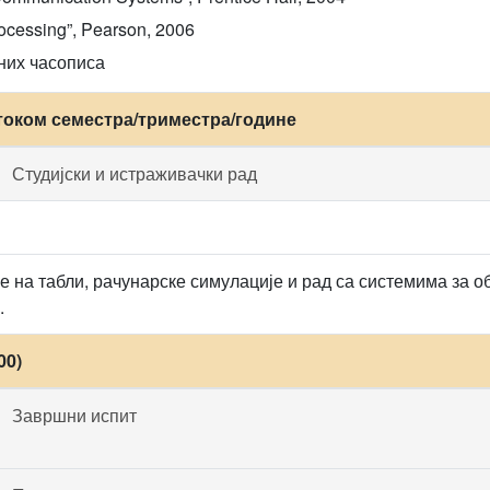
Processing”, Pearson, 2006
них часописа
током семестра/триместра/године
Студијски и истраживачки рад
 на табли, рачунарске симулације и рад са системима за о
.
00)
Завршни испит