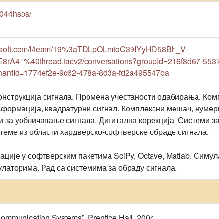
3e044hsos/
crosoft.com/l/team/19%3aTDLpOLmtoC39IYyHD58Bh_V-
rA41%40thread.tacv2/conversations?groupId=216f8d67-5537
antId=1774ef2e-9c62-478a-8d3a-fd2a495547ba
нструкција сигнала. Промена учестаности одабирања. Комп
формација, квадратурни сигнал. Комплексни мешач, нумер
и за уобличавање сигнала. Дигитална корекција. Системи з
теме из области хардверско-софтверске обраде сигнала.
ације у софтверским пакетима SciPy, Octave, Matlab. Симу
улаторима. Рад са системима за обраду сигнала.
r Communication Systems”, Prentice Hall, 2004