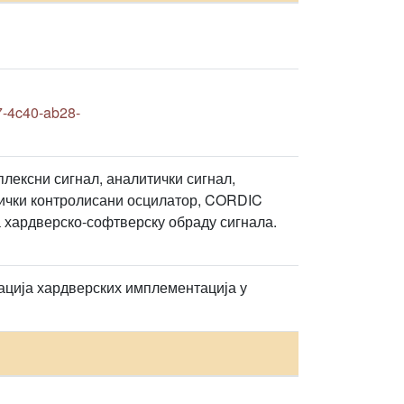
-4c40-ab28-
лексни сигнал, аналитички сигнал,
ички контролисани осцилатор, CORDIC
а хардверско-софтверску обраду сигнала.
лација хардверских имплементација у