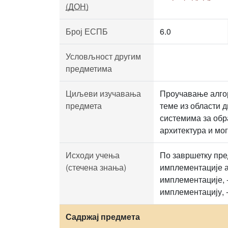
(ДОН)
Број ЕСПБ
6.0
Условљност другим
предметима
Циљеви изучавања
Проучавање алгор
предмета
теме из области 
системима за обр
архитектура и мо
Исходи учења
По завршетку пре
(стечена знања)
имплементације а
имплементације, 
имплементацију, -
Садржај предмета