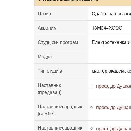
Назив
Одабрана поглав
Акроним
13М044ХСОС
Студијски програм
Електротехника и
Модул
Тип студија
мастер академске
Наставник
проф. др Душан
(предавач)
Наставник/сарадник
проф. др Душан
(вежбе)
Наставник/сарадник
проф. др Душан