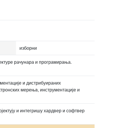
изборни
ектуре рачунара и програмирања.
ументације и дистрибуираних
ектронских мерењa, инструментације и
ојектују и интегришу хардвер и софтвер