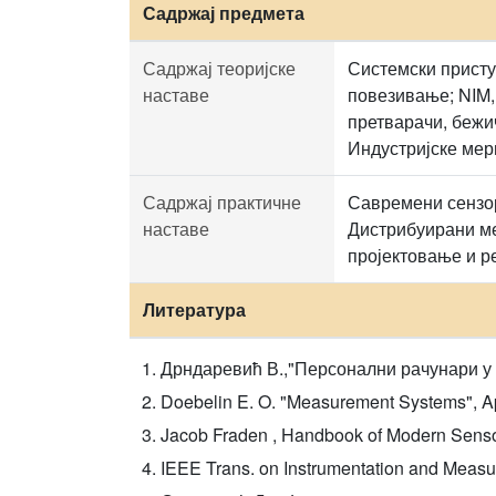
Садржај предмета
Садржај теоријске
Системски присту
наставе
повезивање; NIM,
претварачи, бежи
Индустријске ме
Садржај практичне
Савремени сензор
наставе
Дистрибуирани ме
пројектовање и р
Литература
Дрндаревић В.,"Персонални рачунари у
Doebelin E. O. "Measurement Systems", App
Jacob Fraden , Handbook of Modern Sensors
IEEE Trans. on Instrumentation and Meas