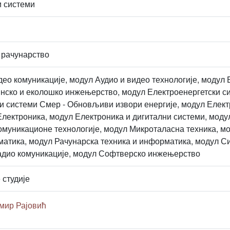
 системи
 рачунарство
део комуникације, модул Аудио и видео технологије, моду
ско и еколошко инжењерство, модул Електроенергетски си
и системи Смер - Обновљиви извори енергије, модул Елект
Електроника, модул Електроника и дигитални системи, моду
уникационе технологије, модул Микроталасна техника, мо
тика, модул Рачунарска техника и информатика, модул Си
адио комуникације, модул Софтверско инжењерство
 студије
мир Рајовић