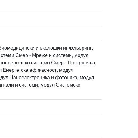
л Биомедицински и еколошки инжењеринг,
стеми Смер - Мреже и системи, модул
роенергетски системи Смер - Постројења
л Енергетска ефикасност, модул
дул Наноелектроника и фотоника, модул
гнали и системи, модул Системско