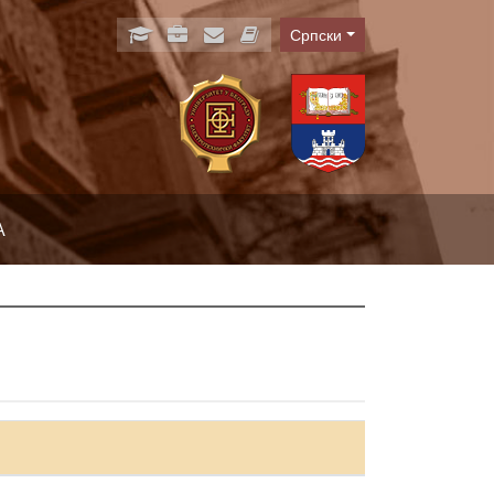
Српски
Language
А