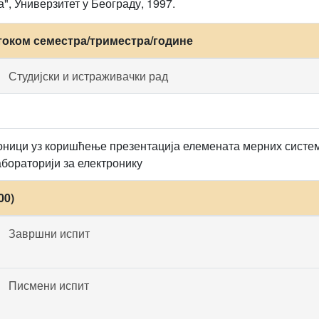
", Универзитет у Београду, 1997.
током семестра/триместра/године
Студијски и истраживачки рад
ници уз коришћење презентација елемената мерних систем
абораторији за електронику
00)
Завршни испит
Писмени испит