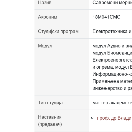
Назив
Савремени мерни
Акроним
13М041СМС
Студијски програм
Електротехника и
Модул
модул Аудио и ви
модул Биомедицин
Електроенергетск
и опрема, модул 
Информационо-ком
Примењена матема
инжењерство и р
Тип студија
мастер академске
Наставник
проф. др Влади
(предавач)