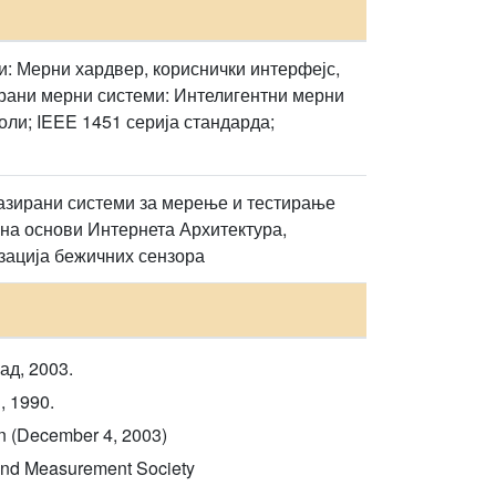
: Мерни хардвер, кориснички интерфејс,
рани мерни системи: Интелигентни мерни
оли; IEEE 1451 серија стандарда;
азирани системи за мерење и тестирање
 на основи Интернета Архитектура,
зација бежичних сензора
д, 2003.
, 1990.
on (December 4, 2003)
 and Measurement Society