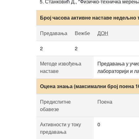
Станковић Д., "Физичко-техничка мерења
Број часова активне наставе недељно 
Предавања
Вежбе
ДОН
2
2
Методе извођења
Предавања у учио
наставе
лабораторији и л
Оцена знања (максимални број поена 1
Предиспитне
Поена
обавезе
Активности у току
0
предавања