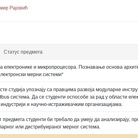
мир Рајовић
Статус предмета
 електронике и микропроцесора. Познавање основа архит
лектронски мерни системи"
асте студија упознају са правцима развоја модуларне инстр
ldbus система. Да се студенти оспособе за рад у области ел
 индустрији и научно-истраживачким организацијама.
 предмета студенти би требало да умеју да анализирају, пр
арног или дистрибуираног мерног система.