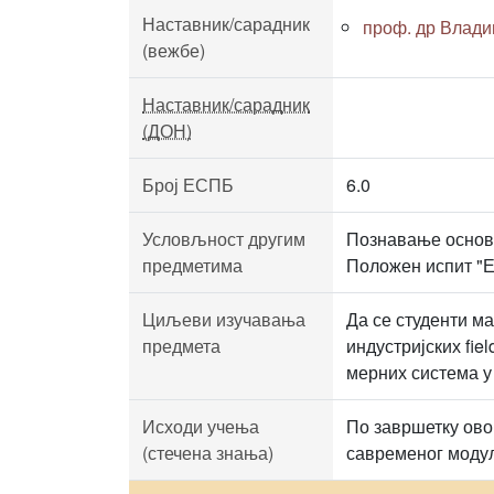
Наставник/сарадник
проф. др Влади
(вежбе)
Наставник/сарадник
(ДОН)
Број ЕСПБ
6.0
Условљност другим
Познавање основа
предметима
Положен испит "Е
Циљеви изучавања
Да се студенти м
предмета
индустријских fie
мерних система у
Исходи учења
По завршетку овог
(стечена знања)
савременог модул