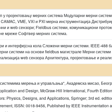
п у пројектовању мерних система Модуларни мерни системи
 CAMAC, VME, VXI и PXI мерна инструментација Дистрибуи
чни и wеb сензори; Fieldbus системи, комуникациони проток
рне мреже Софтвер мерних система.
и и интерфејсна кола Сложени мерни системи. IEEE-488 б
рни системи на основи fieldbus магистрале Мерни системи
еализација wеb сензора Архитектура, пројектовање и реали
 системима мерења и управљања", Академска мисао, Београ
lication and Design, McGraw-Hill International, Fourth Edition
: Physics, Designs, and Applications, Springer; 3rd ed. editi
urement, ISSN: 0018-9456, Published by IEEE Instrumentation