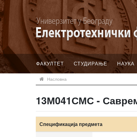
ФАКУЛТЕТ
СТУДИРАЊЕ
НАУКА
Насловна
13М041СМС - Савре
Спецификација предмета