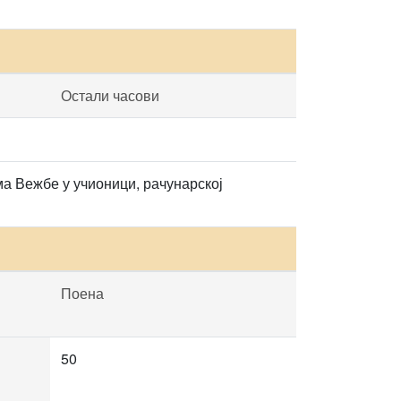
Остали часови
а Вежбе у учионици, рачунарској
Поена
50