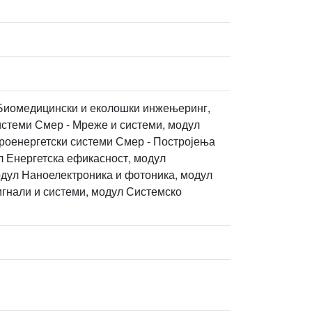
л Биомедицински и еколошки инжењеринг,
стеми Смер - Мреже и системи, модул
роенергетски системи Смер - Постројења
л Енергетска ефикасност, модул
дул Наноелектроника и фотоника, модул
гнали и системи, модул Системско