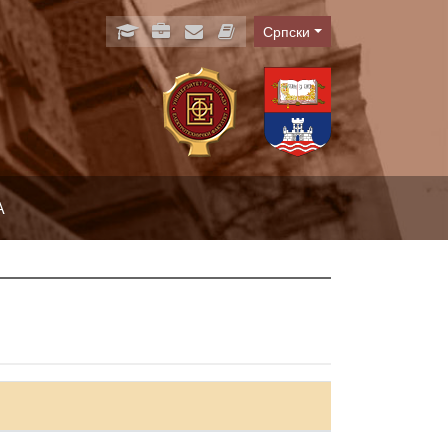
Српски
Language
А