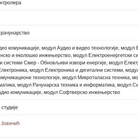
нтролера
 рачунарство
део комуникације, модул Аудио и видео технологије, моду
ско и еколошко инжењерство, модул Електроенергетски си
и системи Смер - Обновљиви извори енергије, модул Елект
Електроника, модул Електроника и дигитални системи, моду
уникационе технологије, модул Микроталасна техника, мо
тика, модул Рачунарска техника и информатика, модул Си
адио комуникације, модул Софтверско инжењерство
 студије
 Јовичић