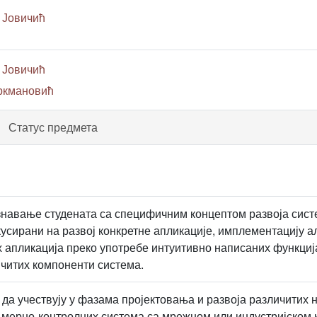
 Јовичић
 Јовичић
уркмановић
Статус предмета
знавање студената са специфичним концептом развоја сист
кусирани на развој конкретне апликације, имплементацију
 апликација преко употребе интуитивно написаних функција
ичитих компоненти система.
 да учествују у фазама пројектовања и развоја различитих 
 мерно-контролних система са мрежном или индустријском 