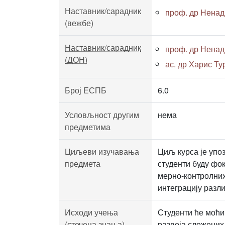
Наставник/сарадник
проф. др Ненад
(вежбе)
Наставник/сарадник
проф. др Ненад
(ДОН)
ас. др Харис Т
Број ЕСПБ
6.0
Условљност другим
нема
предметима
Циљеви изучавања
Циљ курса је упо
предмета
студенти буду фо
мерно-контролних
интеграцију разл
Исходи учења
Студенти ће моћи
(стечена знања)
развоја сложених