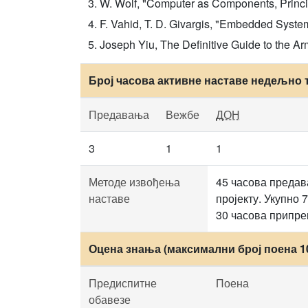
W. Wolf, "Computer as Components, Prin
F. Vahid, T. D. Givargis, "Embedded Syste
Joseph Yiu, The Definitive Guide to the Ar
Број часова активне наставе недељно 
Предавања
Вежбе
ДОН
3
1
1
Методе извођења
45 часова предава
наставе
пројекту. Укупно 
30 часова припре
Оцена знања (максимални број поена 1
Предиспитне
Поена
обавезе