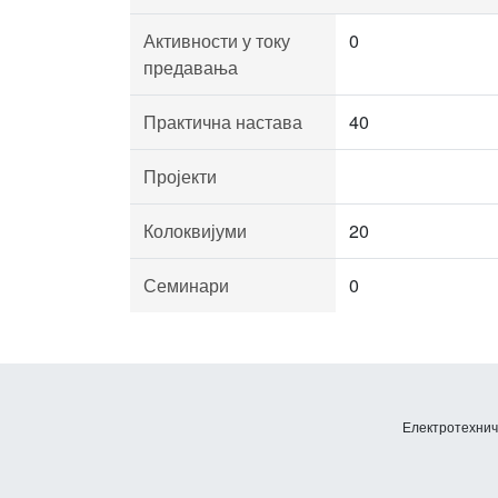
Активности у току
0
предавања
Практична настава
40
Пројекти
Колоквијуми
20
Семинари
0
Електротехничк