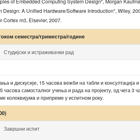
ciples of Embedded Computing System Design", Morgan Kaufma
m Design: A Unified Hardware/Software Introduction", Wiley, 20
m Cortex m3, Elsevier, 2007.
током семестра/триместра/године
Студијски и истраживачки рад
ња и дискусије, 15 часова вежби на табли и консултација и
75 часова самосталног учења и рада на пројекту, од чега 3
ме колоквијумa и припреме у испитном року.
00)
Завршни испит