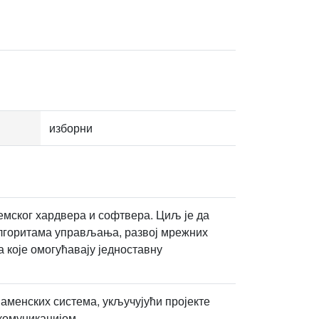
изборни
емског хардвера и софтвера. Циљ је да
 алгоритама управљања, развој мрежних
 које омогућавају једноставну
наменских система, укључујући пројекте
комуникацијом.