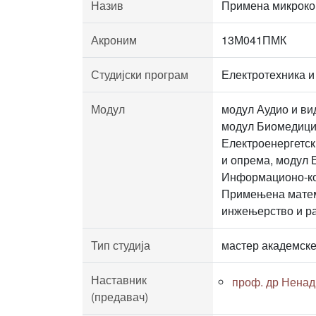
Назив
Примена микроко
Акроним
13М041ПМК
Студијски програм
Електротехника и
Модул
модул Аудио и ви
модул Биомедицин
Електроенергетск
и опрема, модул 
Информационо-ком
Примењена матема
инжењерство и р
Тип студија
мастер академске
Наставник
проф. др Ненад
(предавач)