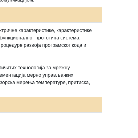
тричне карактеристике, карактеристике
 функционалног прототипа система,
процедуре развоја програмског кода и
личитих технологија за мрежну
плементација мерно управљачких
зорска мерења температуре, притиска,