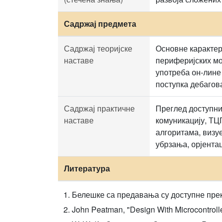
Садржај предмета
Садржај теоријске
Основне карактер
наставе
периферијских мо
употреба он-лине
поступка дебагов
Садржај практичне
Преглед доступни
наставе
комуникацију, ТЦ
алгоритама, визу
убрзања, орјента
Литература
Белешке са предавања су доступне пре
John Peatman, "Design With Microcontrolle