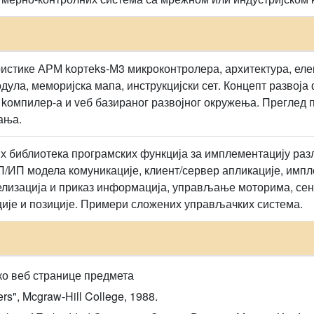
истике АРМ kортеks-М3 микроконтролера, архитектура, елек
дула, меморијска мапа, инструкцијски сет. Концепт развоја
 kомпилер-а и vеб базираног развојног окружења. Преглед 
ања.
х библиотека програмских функција за имплементацију раз
П/ИП модела комуникације, клиент/сервер апликације, им
елизација и приказ информација, управљање моторима, сен
ције и позиције. Примери сложених управљачких система.
ко веб странице предмета
rs", Mcgraw-Hill College, 1988.