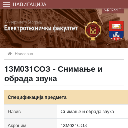
НАВИГАЦИЈА
Српски
Language
Насловна
13М031СОЗ - Снимање и
обрада звука
Спецификација предмета
Назив
Снимање и обрада звука
Акроним
13М031СОЗ