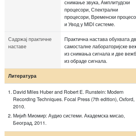
снимање звука, Амплитудски
процесори, Спектрални
процесори, Временски процес
и Увод у MIDI системе.
Садржај практичне
Практична настава обухвата д
наставе
самосталне лабораторијске ве
из снимања сигнала и две веж
из обраде сигнала.
Литература
David Miles Huber and Robert E. Runstein: Modern
Recording Techniques. Focal Press (7th edition), Oxford,
2010.
Мијић Миомир: Аудио системи. Академска мисао,
Београд, 2011.