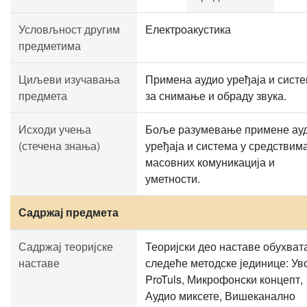
Условљност другим
Електроакустика
предметима
Циљеви изучавања
Примена аудио уређаја и сист
предмета
за снимање и обраду звука.
Исходи учења
Боље разумевање примене ау
(стечена знања)
уређаја и система у средствим
масовних комуникација и
уметности.
Садржај предмета
Садржај теоријске
Теоријски део наставе обухват
наставе
следеће методске јединице: Ув
ProTuls, Микрофонски концепт,
Аудио миксете, Вишеканално