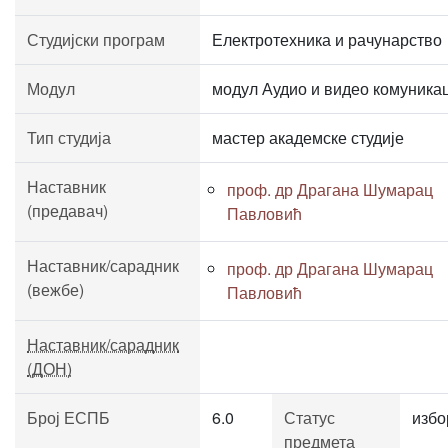
Студијски програм
Електротехника и рачунарство
Модул
модул Аудио и видео комуника
Тип студија
мастер академске студије
Наставник
проф. др Драгана Шумарац
(предавач)
Павловић
Наставник/сарадник
проф. др Драгана Шумарац
(вежбе)
Павловић
Наставник/сарадник
(ДОН)
Број ЕСПБ
6.0
Статус
избо
предмета