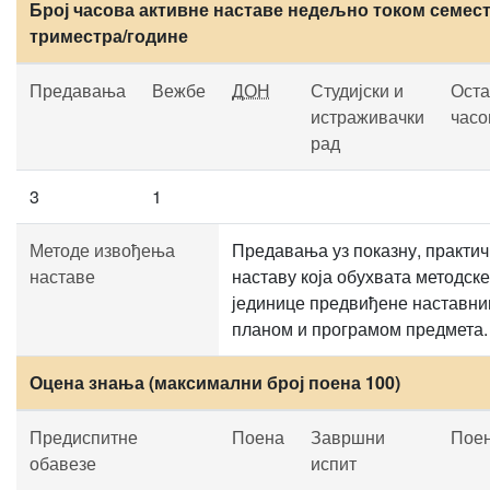
Број часова активне наставе недељно током семест
триместра/године
Предавања
Вежбе
ДОН
Студијски и
Оста
истраживачки
часо
рад
3
1
Методе извођења
Предавања уз показну, практич
наставе
наставу која обухвата методске
јединице предвиђене наставн
планом и програмом предмета.
Оцена знања (максимални број поена 100)
Предиспитне
Поена
Завршни
Пое
обавезе
испит