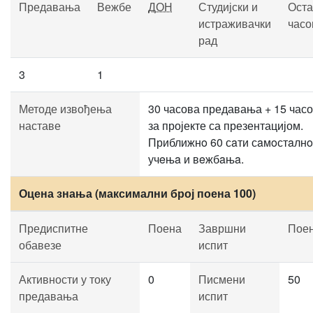
Предавања
Вежбе
ДОН
Студијски и
Оста
истраживачки
часо
рад
3
1
Методе извођења
30 часова предавања + 15 час
наставе
за пројекте са презентацијом.
Приближнo 60 сaти сaмoстaлнo
учeњa и вeжбaњa.
Оцена знања (максимални број поена 100)
Предиспитне
Поена
Завршни
Пое
обавезе
испит
Активности у току
0
Писмени
50
предавања
испит