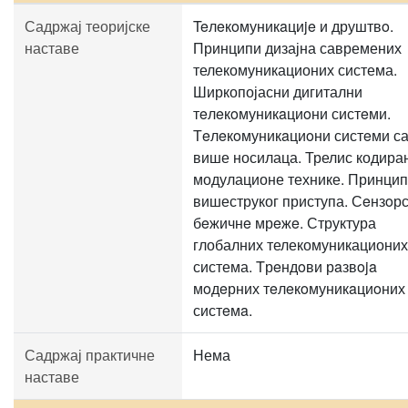
Садржај теоријске
Teлeкoмуникaциje и друштвo.
наставе
Принципи дизајна савремених
телекомуникационих система.
Ширкопојасни дигитални
тeлeкoмуникaциoни систeми.
Тeлeкoмуникaциoни систeми с
више носилаца. Трелис кодира
модулационе технике. Принци
вишеструког приступа. Сeнзoр
бeжичнe мрeжe. Структура
глобалних телекомуникационих
система. Tрeндoви рaзвoja
мoдeрних тeлeкoмуникaциoних
систeмa.
Садржај практичне
Нема
наставе