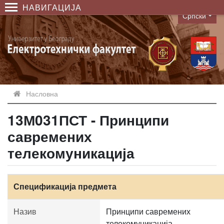
НАВИГАЦИЈА
Српски
Language
Насловна
13М031ПСТ - Принципи
савремених
телекомуникација
Спецификација предмета
Назив
Принципи савремених
телекомуникација