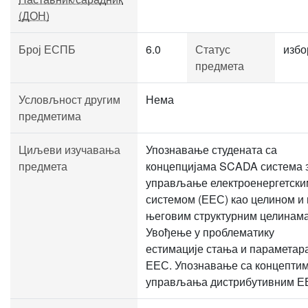
(ДОН)
Број ЕСПБ
6.0
Статус
избо
предмета
Условљност другим
Нема
предметима
Циљеви изучавања
Упознавање студената са
предмета
концепцијама SCADA система 
управљање електроенергетски
системом (ЕЕС) као целином и 
његовим структурним целинама
Увођење у проблематику
естимације стања и параметар
ЕЕС. Упознавање са концепти
управљања дистрибутивним Е