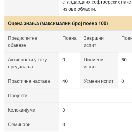
стандардних софтверских паке
из ове области.
Оцена знања (максимални број поена 100)
Предиспитне
Поена
Завршни
Пое
обавезе
испит
Активности у току
0
Писмени
60
предавања
испит
Практична настава
40
Усмени испит
0
Пројекти
Колоквијуми
0
Семинари
0