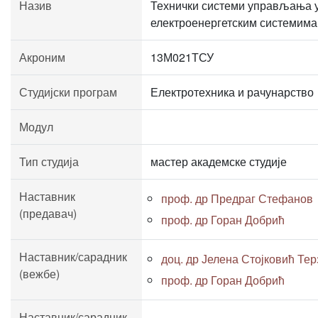
Назив
Технички системи управљања 
електроенергетским системима
Акроним
13М021ТСУ
Студијски програм
Електротехника и рачунарство
Модул
Тип студија
мастер академске студије
Наставник
проф. др Предраг Стефанов
(предавач)
проф. др Горан Добрић
Наставник/сарадник
доц. др Јелена Стојковић Тер
(вежбе)
проф. др Горан Добрић
Наставник/сарадник