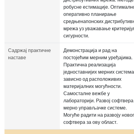
робусне естимације. Оптималн
оперативно планирање
средњенапонских дистрибутив
мрежа уз уважавање критериј
сигурности.
Садржај практичне
Демонстрација и рад на
наставе
постојећим мерним уређајима.
Практична реализација
једноставнијих мерних система
зависно од расположивих
материјалних могућности.
Самосталне вежбе у
лабораторији. Развој софтвера
мерно управљачке системе.
Могуће радити на развоју ново
софтвера за ову област.