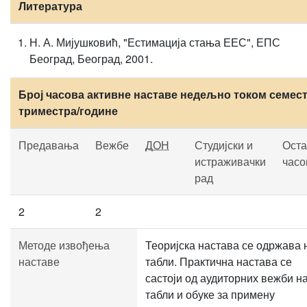
Литература
Н. А. Мијушковић, "Естимација стања ЕЕС", ЕПС
Београд, Београд, 2001.
Број часова активне наставе недељно током семест
триместра/године
Предавања
Вежбе
ДОН
Студијски и
Оста
истраживачки
часо
рад
2
2
Методе извођења
Теоријска настава се одржава 
наставе
табли. Практична настава се
састоји од аудиторних вежби н
табли и обуке за примену