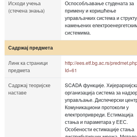
Исходи учења
Оспособљавање студената за
(стечена знања)
примену и коришћење
управљачких система и структ
намењених електроенергетски
системима.
Садржај предмета
Линк ка страници
http://ees.etf.bg.ac.rs/predmet.ph
предмета
Id=61
Садржај теоријске
SCADA функције. Хијерархијск
наставе
организација система за надзо
управљање. Диспечерски цент
Комуникациони протоколи у
електропривреди. Естимација
стања и параметара у ЕЕС.
Особености естимације стања
дистрибутивних мрежа. Методе