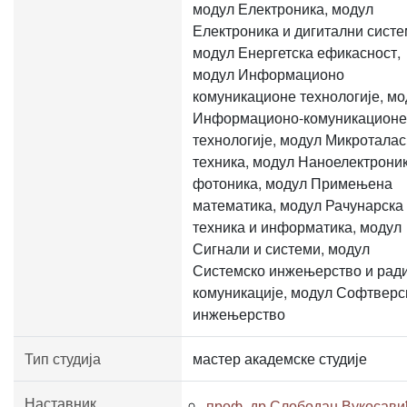
модул Електроника, модул
Електроника и дигитални систе
модул Енергетска ефикасност,
модул Информационо
комуникационе технологије, мо
Информационо-комуникационе
технологије, модул Микротала
техника, модул Наноелектроник
фотоника, модул Примењена
математика, модул Рачунарска
техника и информатика, модул
Сигнали и системи, модул
Системско инжењерство и рад
комуникације, модул Софтверс
инжењерство
Тип студија
мастер академске студије
Наставник
проф. др Слободан Вукосави