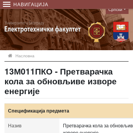
НАВИГАЦИЈА
Српски
Language
Насловна
13М011ПКО - Претварачка
кола за обновљиве изворе
енергије
Спецификација предмета
Назив
Претварачка кола за обновљи
изворе енергије