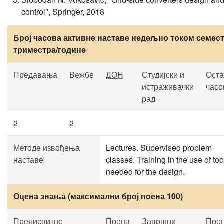
control", Springer, 2018
Број часова активне наставе недељно током семест
триместра/године
Предавања
Вежбе
ДОН
Студијски и
Оста
истраживачки
часо
рад
2
2
Методе извођења
Lectures. Supervised problem
наставе
classes. Training in the use of too
needed for the design.
Оцена знања (максимални број поена 100)
Предиспитне
Поена
Завршни
Пое