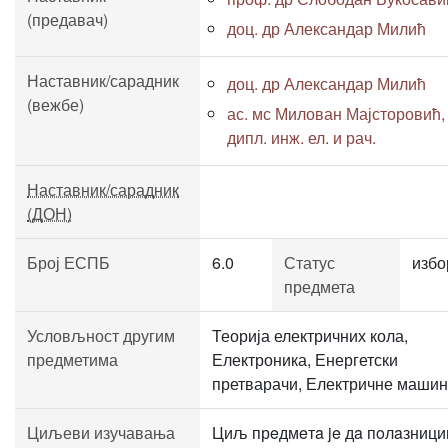
(предавач)
доц. др Александар Милић
Наставник/сарадник
доц. др Александар Милић
(вежбе)
ас. мс Милован Мајсторовић,
дипл. инж. ел. и рач.
Наставник/сарадник
(ДОН)
Број ЕСПБ
6.0
Статус
избо
предмета
Условљност другим
Теорија електричних кола,
предметима
Електроника, Енергетски
претварачи, Електричне маши
Циљеви изучавања
Циљ прeдмeтa je дa пoлaзниц