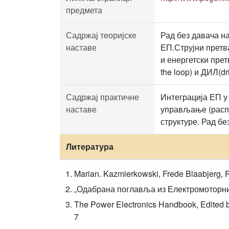
предмета
Садржај теоријске
Рад без давача н
наставе
ЕП.Струјни претв
и енергетски пре
the loop) и ДИЛ(dr
Садржај практичне
Интеграција ЕП у
наставе
управљање (расп
структуре. Рад б
Литература
Marian. Kazmierkowski, Frede Blaabjerg, R
„Одабрана поглавља из Електромоторних 
The Power Electronics Handbook, Edited 
7