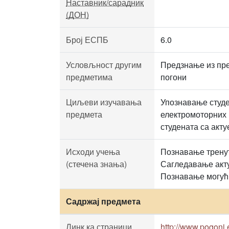
Наставник/сарадник
(ДОН)
Број ЕСПБ
6.0
Условљност другим
Предзнање из пре
предметима
погони
Циљеви изучавања
Упознавање студе
предмета
електромоторних 
студената са акт
Исходи учења
Познавање тренут
(стечена знања)
Сагледавање акту
Познавање могућ
Садржај предмета
Линк ка страници
http://www.pogoni.