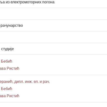
ља из електромоторних погона
 рачунарство
 студије
 Бебић
ава Ристић
ранић, дипл. инж. ел. и рач.
 Бебић
ава Ристић