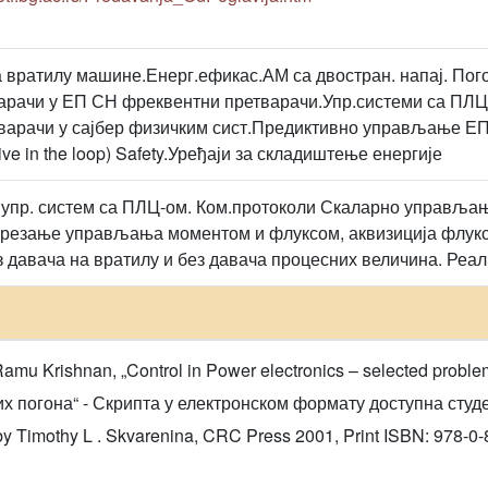
а вратилу машине.Енерг.ефикас.АМ са двостран. напај. Пог
арачи у ЕП СН фреквентни претварачи.Упр.системи са ПЛЦ
тварачи у сајбер физичким сист.Предиктивно управљање ЕП
ive in the loop) Safety.Уређаји за складиштење енергије
 упр. систем са ПЛЦ-ом. Ком.протоколи Скаларно управља
резање управљања моментом и флуксом, аквизиција флукса
ез давача на вратилу и без давача процесних величина. Реа
amu Krishnan, „Control in Power electronics – selected probl
погона“ - Скрипта у електронском формату доступна студент
by Timothy L . Skvarenina, CRC Press 2001, Print ISBN: 978-