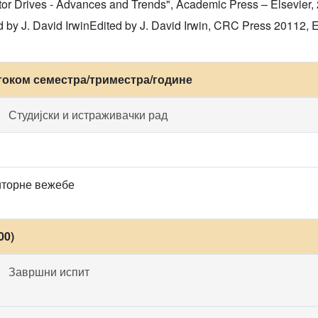
or Drives - Advances and Trends", Academic Press – Elsevier,
d by J. David IrwinEdited by J. David Irwin, CRC Press 20112, 
током семестра/триместра/године
Студијски и истраживачки рад
иторне вежебе
00)
Завршни испит