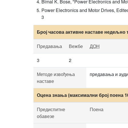
Bimal K. Bose, "Power Electronics and Mot
Power Electronics and Motor Drives, Edite
3
Број часова активне наставе недељно 
Предавања
Вежбе
ДОН
3
2
Методе извођења
предавања и ауд
наставе
Оцена знања (максимални број поена 1
Предиспитне
Поена
обавезе