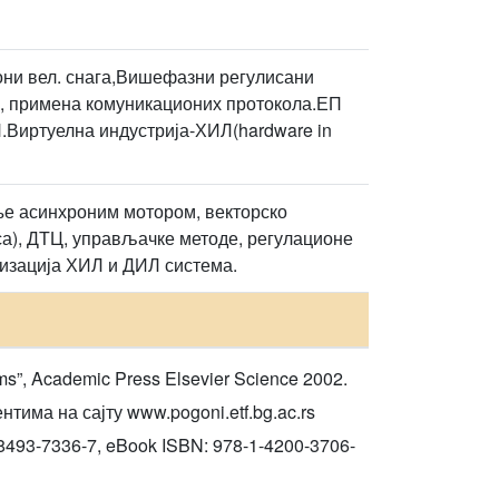
они вел. снага,Вишефазни регулисани
, примена комуникационих протокола.ЕП
.Виртуелна индустрија-ХИЛ(hardware in
ње асинхроним мотором, векторско
), ДТЦ, управљачке методе, регулационе
лизација ХИЛ и ДИЛ система.
ems”, Academic Press Elsevier Science 2002.
има на сајту www.pogoni.etf.bg.ac.rs
0-8493-7336-7, eBook ISBN: 978-1-4200-3706-