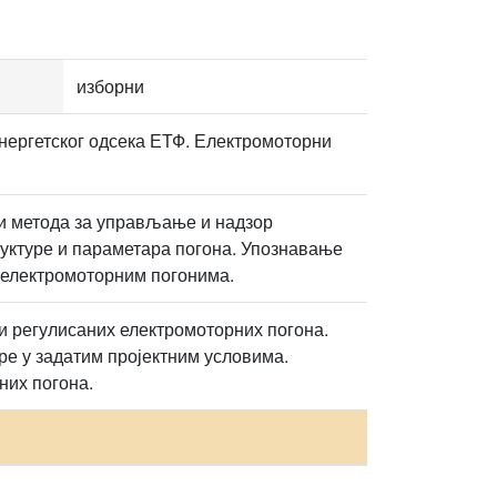
изборни
нергетског одсека ЕТФ. Електромоторни
 и метода за управљање и надзор
руктуре и параметара погона. Упознавање
 електромоторним погонима.
и регулисаних електромоторних погона.
ре у задатим пројектним условима.
их погона.