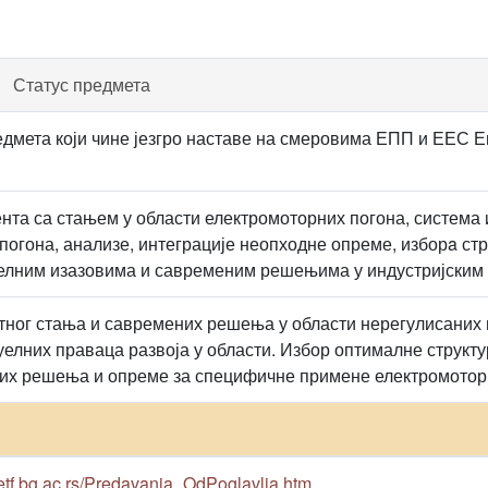
Статус предмета
дмета који чине језгро наставе на смеровима ЕПП и ЕЕС Е
нта са стањем у области електромоторних погона, система
погона, анализе, интеграције неопходне опреме, изборa ст
уелним изазовима и савременим решењима у индустријским
ног стања и савремених решења у области нерегулисаних 
елних праваца развоја у области. Избор оптималне структу
их решења и опреме за специфичне примене електромоторн
etf.bg.ac.rs/Predavanja_OdPoglavlja.htm