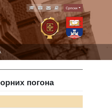
Српски
Language
А
орних погона