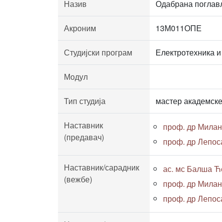
Назив
Одабрана поглав
Акроним
13М011ОПЕ
Студијски програм
Електротехника и
Модул
Тип студија
мастер академске
Наставник
проф. др Милан
(предавач)
проф. др Лепос
Наставник/сарадник
ас. мс Балша Ће
(вежбе)
проф. др Милан
проф. др Лепос