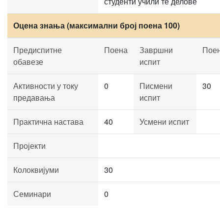
студенти учили те делове
Оцена знања (максимални број поена 100)
Предиспитне
Поена
Завршни
Пое
обавезе
испит
Активности у току
0
Писмени
30
предавања
испит
Практична настава
40
Усмени испит
Пројекти
Колоквијуми
30
Семинари
0