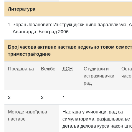
Литература
Зоран Јовановић: Инструкцијски ниво паралелизма, 
Авангарда, Београд 2006.
Број часова активне наставе недељно током семест
триместра/године
Предавања
Вежбе
ДОН
Студијски и
Оста
истраживачки
часо
рад
2
2
1
Методе извођења
Настава у учионици, рад са
наставе
симулаторима, разјашњавање
детаља делова курса након што