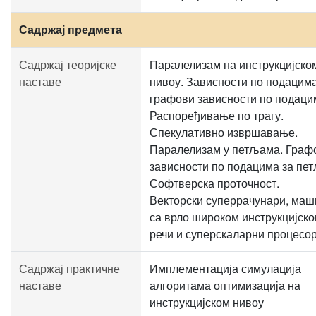
Садржај предмета
Садржај теоријске
Паралелизам на инструкцијско
наставе
нивоу. Зависности по подацима
графови зависности по подаци
Распоређивање по трагу.
Спекулативно извршавање.
Паралелизам у петљама. Граф
зависности по подацима за пет
Софтверска проточност.
Векторски суперрачунари, маш
са врло широком инструкцијск
речи и суперскаларни процесор
Садржај практичне
Имплементација симулација
наставе
алгоритама оптимизација на
инструкцијском нивоу