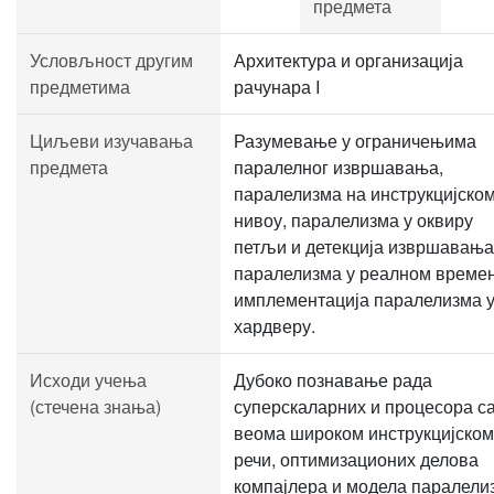
предмета
Условљност другим
Архитектура и организација
предметима
рачунара I
Циљеви изучавања
Разумевање у ограничењима
предмета
паралелног извршавања,
паралелизма на инструкцијско
нивоу, паралелизма у оквиру
петљи и детекција извршавања
паралелизма у реалном времен
имплементација паралелизма 
хардверу.
Исходи учења
Дубоко познавање рада
(стечена знања)
суперскаларних и процесора с
веома широком инструкцијском
речи, оптимизационих делова
компајлера и модела паралели