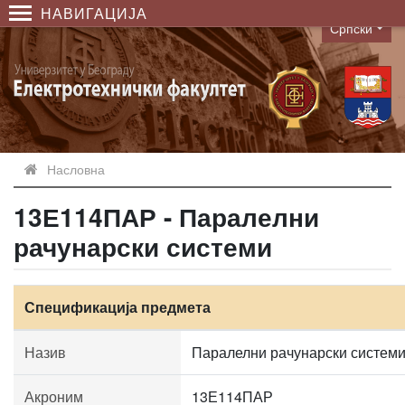
НАВИГАЦИЈА
Српски
Language
Насловна
13Е114ПАР - Паралелни
рачунарски системи
Спецификација предмета
Назив
Паралелни рачунарски систем
Акроним
13Е114ПАР