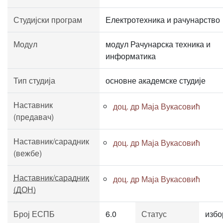
Студијски програм
Електротехника и рачунарство
Модул
модул Рачунарска техника и
информатика
Тип студија
основне академске студије
Наставник
доц. др Маја Вукасовић
(предавач)
Наставник/сарадник
доц. др Маја Вукасовић
(вежбе)
Наставник/сарадник
доц. др Маја Вукасовић
(ДОН)
Број ЕСПБ
6.0
Статус
избо