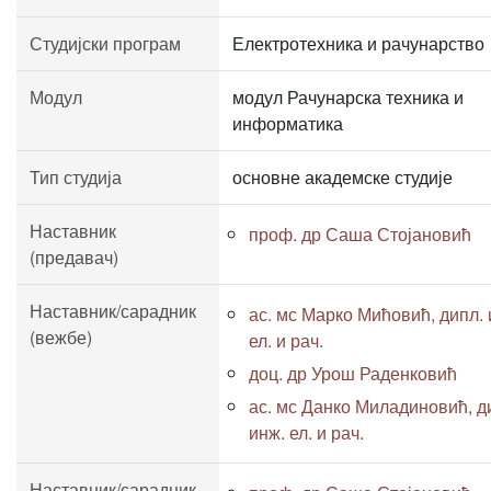
Студијски програм
Електротехника и рачунарство
Модул
модул Рачунарска техника и
информатика
Тип студија
основне академске студије
Наставник
проф. др Саша Стојановић
(предавач)
Наставник/сарадник
ас. мс Марко Мићовић, дипл. 
(вежбе)
ел. и рач.
доц. др Урош Раденковић
ас. мс Данко Миладиновић, д
инж. ел. и рач.
Наставник/сарадник