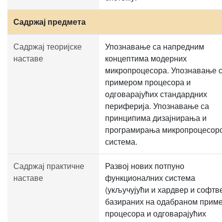
Садржај предмета
Садржај теоријске
Упознавање са напредним
наставе
концептима модерних
микропроцесора. Упознавање 
примером процесора и
одговарајућих стандардних
периферија. Упознавање са
принципима дизајнирања и
програмирања микропроцесор
система.
Садржај практичне
Развој нових потпуно
наставе
функционалних система
(укључујући и хардвер и софтв
базираних на одабраном прим
процесора и одговарајућих