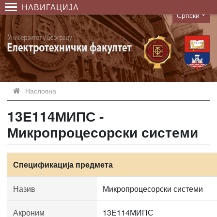
НАВИГАЦИЈА
Српски
Language
Насловна
13Е114МИПС -
Микропроцесорски системи
Спецификација предмета
Назив
Микропроцесорски системи
Акроним
13Е114МИПС