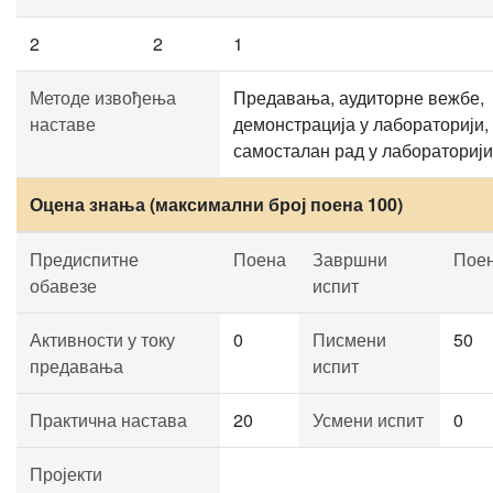
2
2
1
Методе извођења
Предавања, аудиторне вежбе,
наставе
демонстрација у лабораторији,
самосталан рад у лабораторији
Оцена знања (максимални број поена 100)
Предиспитне
Поена
Завршни
Пое
обавезе
испит
Активности у току
0
Писмени
50
предавања
испит
Практична настава
20
Усмени испит
0
Пројекти