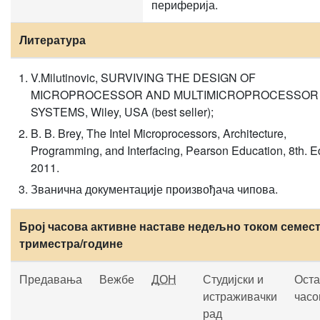
периферија.
Литература
V.Milutinovic, SURVIVING THE DESIGN OF
MICROPROCESSOR AND MULTIMICROPROCESSOR
SYSTEMS, Wiley, USA (best seller);
B. B. Brey, The Intel Microprocessors, Architecture,
Programming, and Interfacing, Pearson Education, 8th. Ed
2011.
Званична документације произвођача чипова.
Број часова активне наставе недељно током семест
триместра/године
Предавања
Вежбе
ДОН
Студијски и
Оста
истраживачки
часо
рад