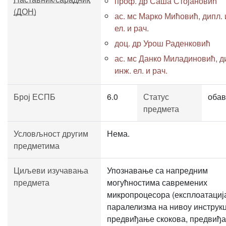
проф. др Саша Стојановић
(ДОН)
ас. мс Марко Мићовић, дипл. 
ел. и рач.
доц. др Урош Раденковић
ас. мс Данко Миладиновић, д
инж. ел. и рач.
Број ЕСПБ
6.0
Статус
обав
предмета
Условљност другим
Нема.
предметима
Циљеви изучавања
Упознавање са напредним
предмета
могућностима савремених
микропроцесора (експлоатациј
паралелизма на нивоу инструкц
предвиђање скокова, предвиђ