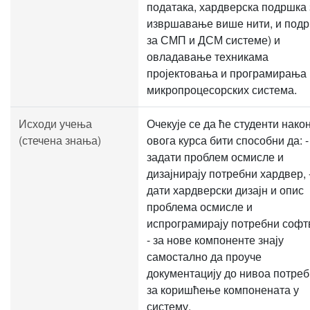
података, хардверска подршка 
извршавање више нити, и под
за СМП и ДСМ системе) и
овладавање техникама
пројектовања и програмирања
микропроцесорских система.
Исходи учења
Очекује се да ће студенти нако
(стечена знања)
овога курса бити способни да: -
задати проблем осмисле и
дизајнирају потребни хардвер, 
дати хардверски дизајн и опис
проблема осмисле и
испрограмирају потребни софт
- за нове компоненте знају
самостално да проуче
документацију до нивоа потреб
за коришћење компонената у
систему.