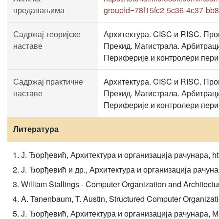
предавањима
groupId=78f15fc2-5c36-4c37-bb
Садржај теоријске
Архитектура. CISC и RISC. Про
наставе
Прекид. Магистрала. Арбитраци
Периферије и контролери пер
Садржај практичне
Архитектура. CISC и RISC. Про
наставе
Прекид. Магистрала. Арбитраци
Периферије и контролери пер
Литература
Ј. Ђорђевић, Архитектура и организација рачунара, http:/
Ј. Ђорђевић и др., Архитектура и организација рачунара,
William Stallings - Computer Organization and Architectur
A. Tanenbaum, T. Austin, Structured Computer Organizati
Ј. Ђорђевић, Архитектура и организација рачунара, Мате