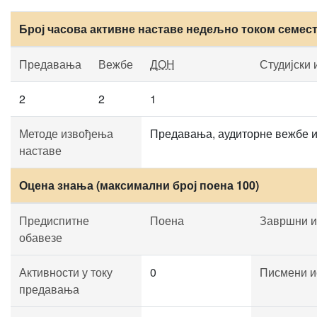
Број часова активне наставе недељно током семес
Предавања
Вежбе
ДОН
Студијски 
2
2
1
Методе извођења
Предавања, аудиторне вежбе и
наставе
Оцена знања (максимални број поена 100)
Предиспитне
Поена
Завршни и
обавезе
Активности у току
0
Писмени и
предавања