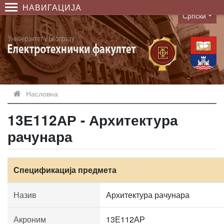
НАВИГАЦИЈА
Српски
Language
Насловна
13Е112АР - Архитектура
рачунара
Спецификација предмета
Назив
Архитектура рачунара
Акроним
13Е112АР