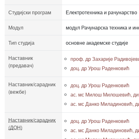
Студијски програм
Електротехника и рачунарство
Модул
модул Рачунарска техника и и
Тип студија
основне академске студије
Наставник
проф. др Захарије Радивојев
(предавач)
доц. др Урош Раденковић
Наставник/сарадник
доц. др Урош Раденковић
(вежбе)
ас. мс Милош Милошевић, дипл
ас. мс Данко Миладиновић, дип
Наставник/сарадник
доц. др Урош Раденковић
(ДОН)
ас. мс Данко Миладиновић, дип