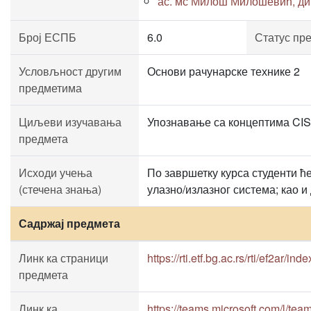
ас. мс Милош Милошевић, дипл
Број ЕСПБ
6.0
Статус пр
Условљност другим
Основи рачунарске технике 2
предметима
Циљеви изучавања
Упознавање са концептима CISC
предмета
Исходи учења
По завршетку курса студенти ћ
(стечена знања)
улазно/излазног система; као 
Садржај предмета
Линк ка страници
https://rti.etf.bg.ac.rs/rti/ef2ar/ind
предмета
Линк ка
https://teams.microsoft.com/