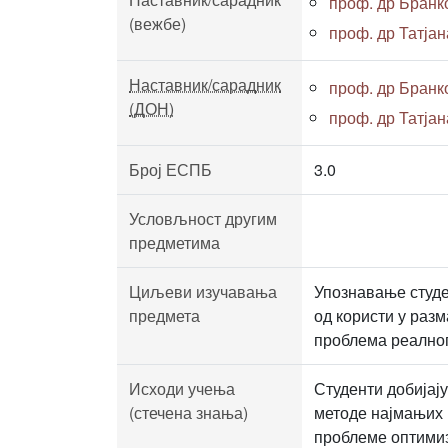
проф. др Бран
(вежбе)
проф. др Татја
Наставник/сарадник
проф. др Бран
(ДОН)
проф. др Татја
Број ЕСПБ
3.0
Условљност другим
предметима
Циљеви изучавања
Упознавање студе
предмета
од користи у раз
проблема реалног
Исходи учења
Студенти добијај
(стечена знања)
методе најмањих 
проблеме оптимиз