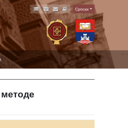
Српски
Language
А
 методе