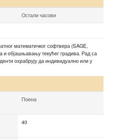
Остали часови
латног математичког софтвера (SAGE,
а и објашњавању текућег градива. Рад са
уденти охрабрују да индивидуално или у
Поена
40