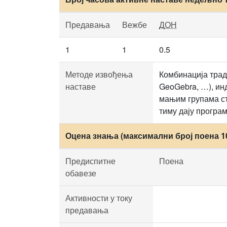
Предавања
Вежбе
ДОН
1
1
0.5
Методе извођења
Комбинација трад
наставе
GeoGebra, …), ин
мањим групама ст
тиму дају програм
Оцена знања (максимални број поена 1
Предиспитне
Поена
обавезе
Активности у току
предавања