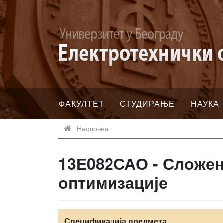
ФАКУЛТЕТ
СТУДИРАЊЕ
НАУКА
Насловна
13Е082САО - Сложен
оптимизације
Спецификација предмета