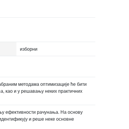
изборни
абраним методама оптимизације ће бити
ва, као и у решавању неких практичних
ању ефективности рачунања. На основу
идентификују и реше неке основне