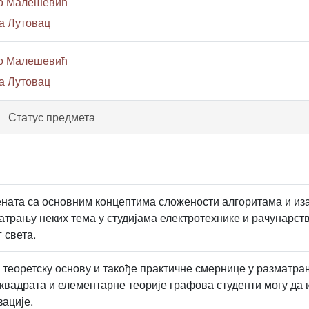
ко Малешевић
на Лутовац
ко Малешевић
на Лутовац
Статус предмета
ната са основним концептима сложености алгоритама и из
матрању неких тема у студијама електротехнике и рачунарст
 света.
у теоретску основу и такође практичне смернице у разматр
квадрата и елементарне теорије графова студенти могу да 
ације.