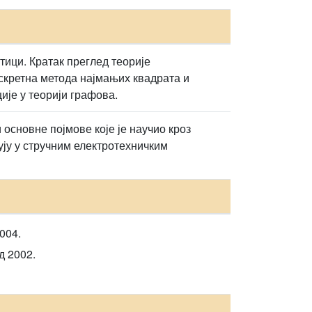
ици. Кратак преглед теорије
скретна метода најмањих квадрата и
је у теорији графова.
 основне појмове које је научио кроз
ују у стручним електротехничким
004.
д 2002.