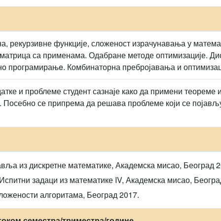
а, рекурзивне функције, сложеност израчунавања у математ
матрица са применама. Одабране методе оптимизације. Ди
о програмирањe. Комбинаторна пребројавања и оптимизаци
атке и проблеме студент сазнаје како да примени теореме и
у. Посебно се припрема да решава проблеме који се појављ
авља из дискретне математике, Академска мисао, Београд 2
Испитни задаци из математике IV, Академска мисао, Београ
сложености алгоритама, Београд 2017.
током семестра/триместра/године