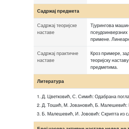
Садржај предмета
Садржај теоријске
Тјурингова машин
наставе
псеудоинверзних 
примене. Линеарн
Садржај практичне
Кроз примере, зад
наставе
теоријску настав
предметима.
Литература
Д. Цветковић, С. Симић: Одабрана погл
Д. Тошић, М. Јовановић, Б. Малешевић: 
Б. Малешевић, И. Јововић: Скрипта из 
Број часова активне наставе недељно 