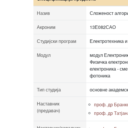
Назив
Сложеност алгори
Акроним
13Е082САО
Студијски програм
Електротехника и
Модул
модул Електроник
Физичка електрон
електроника - см
фотоника
Тип студија
основне академск
Наставник
проф. др Бран
(предавач)
проф. др Татја
Наставник/сарадник