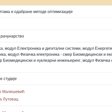
тама и одабране методе оптимизације
 рачунарство
а, модул Електроника и дигитални системи, модул Енергети
ика, модул Физичка електроника - смер Биомедицински и е
ер Биомедицински и нуклеарни инжењеринг, модул Физичка 
е студије
ко Малешевић
на Лутовац