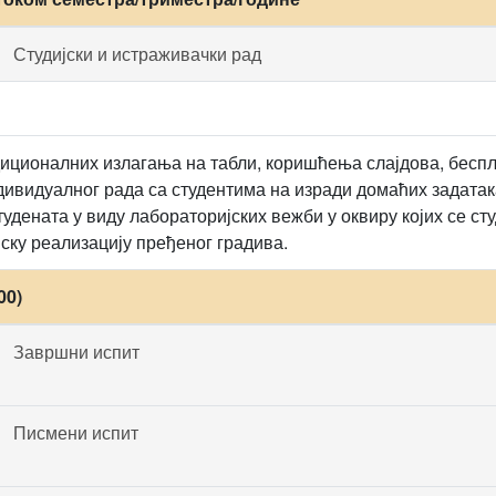
Студијски и истраживачки рад
иционалних излагања на табли, коришћења слајдова, бесп
дивидуалног рада са студентима на изради домаћих задатак
удената у виду лабораторијских вежби у оквиру којих се ст
ску реализацију пређеног градива.
00)
Завршни испит
Писмени испит