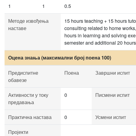
1
1
0.5
Методе извођења
15 hours teaching + 15 hours tuto
наставе
consulting related to home works,
hours in learning and solving exe
semester and additional 20 hours
Оцена знања (максимални број поена 100)
Предиспитне
Поена
Завршни испит
обавезе
Активности у току
0
Писмени испит
предавања
Практична настава
0
Усмени испит
Пројекти