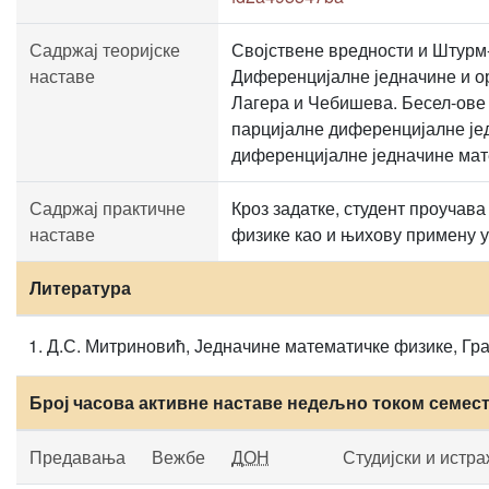
Садржај теоријске
Својствене вредности и Штурм
наставе
Диференцијалне једначине и о
Лагера и Чебишева. Бесел-ове 
парцијалне диференцијалне је
диференцијалне једначине мат
Садржај практичне
Кроз задатке, студент проучав
наставе
физике као и њихову примену у
Литература
Д.С. Митриновић, Једначине математичке физике, Гра
Број часова активне наставе недељно током семес
Предавања
Вежбе
ДОН
Студијски и истр