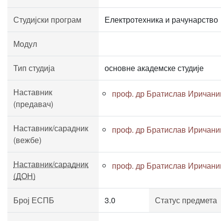
Студијски програм
Електротехника и рачунарство
Модул
Тип студија
основне академске студије
Наставник
проф. др Братислав Иричани
(предавач)
Наставник/сарадник
проф. др Братислав Иричани
(вежбе)
Наставник/сарадник
проф. др Братислав Иричани
(ДОН)
Број ЕСПБ
3.0
Статус предмета