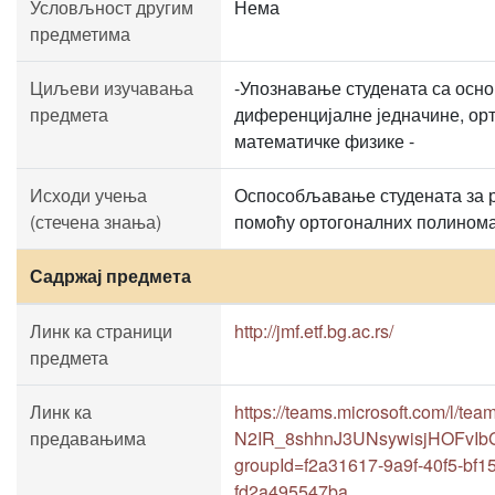
Условљност другим
Нема
предметима
Циљеви изучавања
-Упознавање студената са осн
предмета
диференцијалне једначине, ор
математичке физике -
Исходи учења
Оспособљавање студената за 
(стечена знања)
помоћу ортогоналних полинома
Садржај предмета
Линк ка страници
http://jmf.etf.bg.ac.rs/
предмета
Линк ка
https://teams.microsoft.com/l/te
предавањима
N2IR_8shhnJ3UNsywisjHOFvIbG
groupId=f2a31617-9a9f-40f5-bf
fd2a495547ba