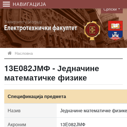
НАВИГАЦИЈА
Српски
Language
Насловна
13Е082ЈМФ - Једначине
математичке физике
Спецификација предмета
Назив
Једначине математичке физик
Акроним
13Е082ЈМФ