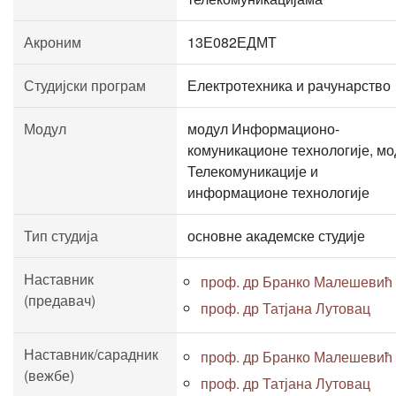
Акроним
13Е082ЕДМТ
Студијски програм
Електротехника и рачунарство
Модул
модул Информационо-
комуникационе технологије, мо
Телекомуникације и
информационе технологије
Тип студија
основне академске студије
Наставник
проф. др Бранко Малешевић
(предавач)
проф. др Татјана Лутовац
Наставник/сарадник
проф. др Бранко Малешевић
(вежбе)
проф. др Татјана Лутовац