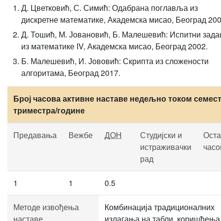
Д. Цветковић, С. Симић: Одабрана поглавља из
дискретне математике, Академска мисао, Београд 200
Д. Тошић, М. Јовановић, Б. Малешевић: Испитни зада
из математике IV, Академска мисао, Београд 2002.
Б. Малешевић, И. Јововић: Скрипта из сложености
алгоритама, Београд 2017.
Број часова активне наставе недељно током семест
триместра/године
Предавања
Вежбе
ДОН
Студијски и
Оста
истраживачки
часо
рад
1
1
0.5
Методе извођења
Комбинација традиционалних
наставе
излагања на табли, коришћења