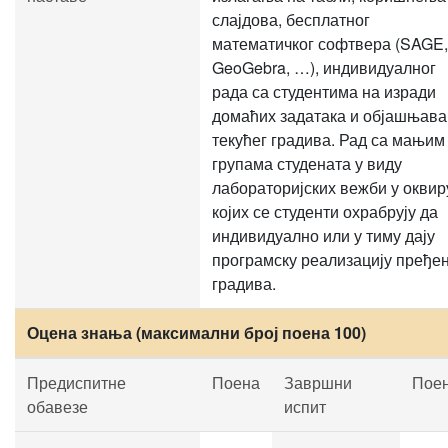
слајдова, бесплатног
математичког софтвера (SAGE,
GeoGebra, …), индивидуалног
рада са студентима на изради
домаћих задатака и објашњав
текућег градива. Рад са мањим
групама студената у виду
лабораторијских вежби у оквир
којих се студенти охрабрују да
индивидуално или у тиму дају
програмску реализацију пређе
градива.
Оцена знања (максимални број поена 100)
Предиспитне
Поена
Завршни
Пое
обавезе
испит