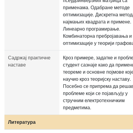
псеудоинверзних матрица са
применама. Одабране методе
оптимизације. Дискретна метод
најмањих квадрата и примене.
Линеарно програмирањe.
Комбинаторна пребројавања и
оптимизације у теорији графов
Садржај практичне
Кроз примере, задатке и пробл
наставе
студент сазнаје како да примен
теореме и основне појмове које
научио кроз теоријску наставу.
Посебно се припрема да реша
проблеме који се појављују у
стручним електротехничким
предметима.
Литература