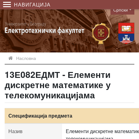
НАВИГАЦИЈА
Српски
Language
Насловна
13Е082ЕДМТ - Елементи
дискретне математике у
телекомуникацијама
Спецификација предмета
Назив
Елементи дискретне математик
телекомуникацијама