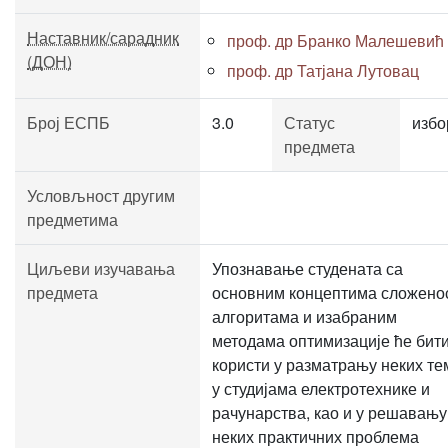
Наставник/сарадник
проф. др Бранко Малешевић
(ДОН)
проф. др Татјана Лутовац
Број ЕСПБ
3.0
Статус
избо
предмета
Условљност другим
предметима
Циљеви изучавања
Упознавање студената са
предмета
основним концептима сложено
алгоритама и изабраним
методама оптимизације ће бити
користи у разматрању неких те
у студијама електротехнике и
рачунарства, као и у решавању
неких практичних проблема