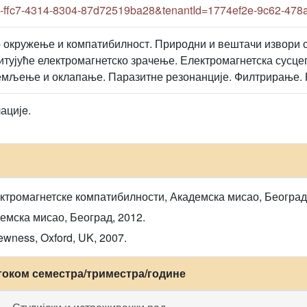
-ffc7-4314-8304-87d72519ba28&tenantId=1774ef2e-9c62-478
 окружење и компатибилност. Природни и вештачи извори 
тујуће електромагнетско зрачење. Електромагнетска сусцеп
емљење и оклапање. Паразитне резонанције. Филтрирање. К
ацијe.
ктромагнетске компатибилности, Академска мисао, Београд,
емска мисао, Београд, 2012.
Newness, Oxford, UK, 2007.
током семестра/триместра/године