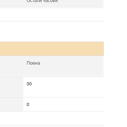
Остали часови
Поена
30
0