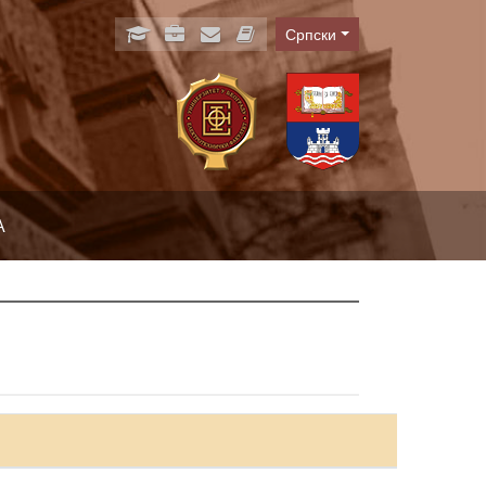
Српски
Language
А