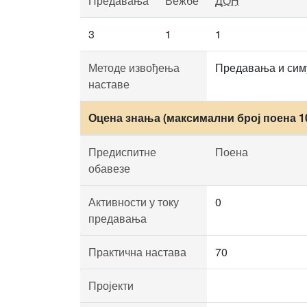
Предавања
Вежбе
ДОН
3
1
1
Методе извођења
Предавања и сим
наставе
Оцена знања (максимални број поена 1
Предиспитне
Поена
обавезе
Активности у току
0
предавања
Практична настава
70
Пројекти