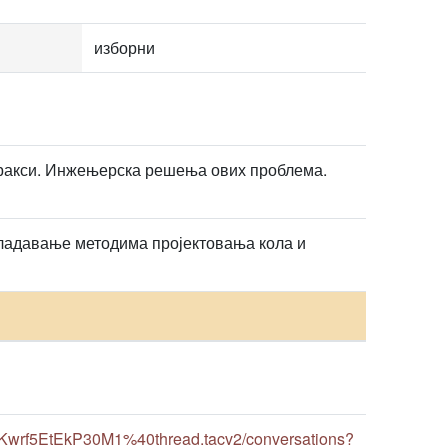
изборни
 пракси. Инжењерска решења ових проблема.
владавање методима пројектовања кола и
Kwrf5EtEkP30M1%40thread.tacv2/conversations?