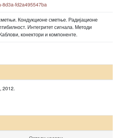
a-8d3a-fd2a495547ba
сметњи. Кондукционе сметње. Радијационе
тибилност. Интегритет сигнала. Методи
аблови, конектори и компоненте.
 2012.