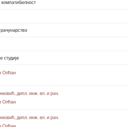
а компатибилност
 рачунарство
е студије
н Олћан
ковић, дипл. инж. ел. и рач.
н Олћан
ковић, дипл. инж. ел. и рач.
н Олћан