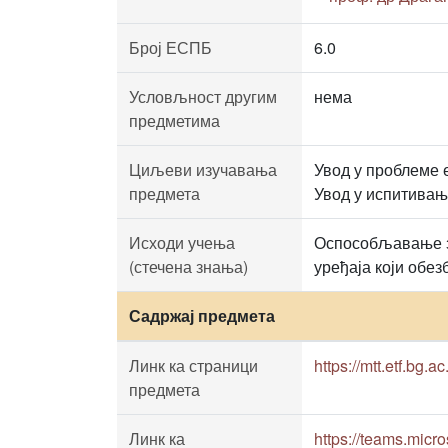
Број ЕСПБ
6.0
Условљност другим
нема
предметима
Циљеви изучавања
Увод у проблеме 
предмета
Увод у испитивањ
Исходи учења
Оспособљавање за
(стечена знања)
уређаја који обе
Садржај предмета
Линк ка страници
https://mtt.etf.bg.
предмета
Линк ка
https://teams.mi