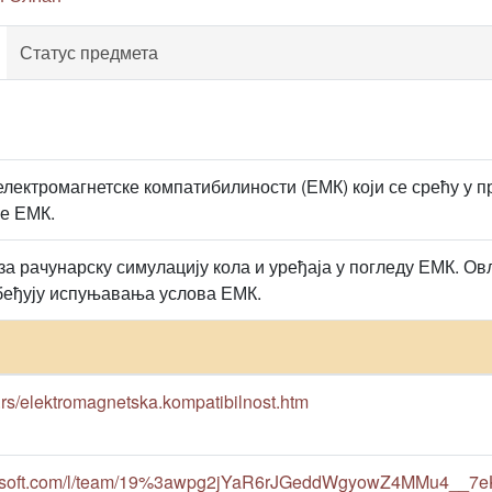
Статус предмета
електромагнетске компатибилиности (ЕМК) који се срећу у
е ЕМК.
 рачунарску симулацију кола и уређаја у погледу ЕМК. О
збеђују испуњавања услова ЕМК.
ac.rs/elektromagnetska.kompatibilnost.htm
crosoft.com/l/team/19%3awpg2jYaR6rJGeddWgyowZ4MMu4__7e