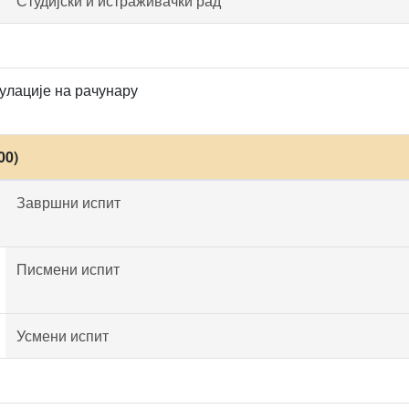
Студијски и истраживачки рад
улације на рачунару
00)
Завршни испит
Писмени испит
Усмени испит