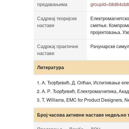
предавањима
groupId=58d64cb8
Садржај теоријске
Електромагнетско
наставе
сметње. Компроми
пројектовања. Уз
Садржај практичне
Рачунарскe симул
наставе
Литература
А. Ђорђевић, Д. Олћан, Испитивање еле
А. Р. Ђорђевић, Електромагнетика, Акад
T. Williams, EMC for Product Designers, 
Број часова активне наставе недељно 