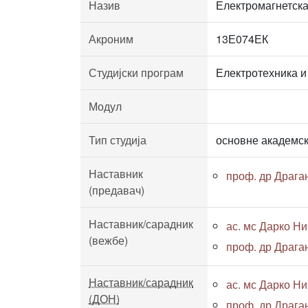
Назив
Електромагнетск
Акроним
13Е074ЕК
Студијски програм
Електротехника и
Модул
Тип студија
основне академск
Наставник
проф. др Драга
(предавач)
Наставник/сарадник
ас. мс Дарко Нин
(вежбе)
проф. др Драга
Наставник/сарадник
ас. мс Дарко Нин
(ДОН)
проф. др Драга