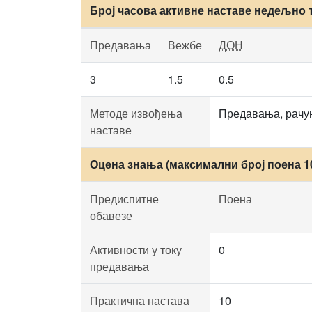
Број часова активне наставе недељно 
Предавања
Вежбе
ДОН
3
1.5
0.5
Методе извођења
Предавања, рачун
наставе
Оцена знања (максимални број поена 1
Предиспитне
Поена
обавезе
Активности у току
0
предавања
Практична настава
10