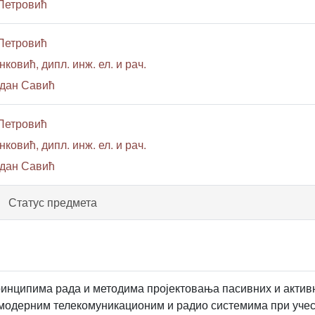
 Петровић
 Петровић
ковић, дипл. инж. ел. и рач.
одан Савић
 Петровић
ковић, дипл. инж. ел. и рач.
одан Савић
Статус предмета
инципима рада и методима пројектовања пасивних и активн
модерним телекомуникационим и радио системима при учес