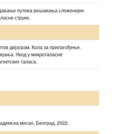
едавање путева решавања сложенијих
ласне струке.
тов дијаграм. Кола за прилагођење.
ејања. Увод у микроталасне
гнетских таласа.
кадемска мисао, Београд, 2022.