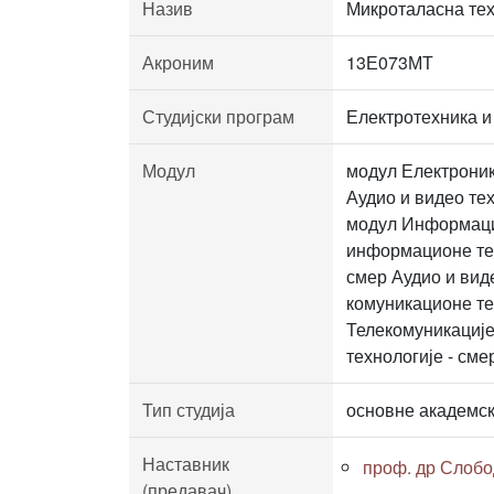
Назив
Микроталасна те
Акроним
13Е073МТ
Студијски програм
Електротехника и
Модул
модул Електроник
Аудио и видео те
модул Информацио
информационе тех
смер Аудио и вид
комуникационе те
Телекомуникације
технологије - см
Тип студија
основне академск
Наставник
проф. др Слоб
(предавач)