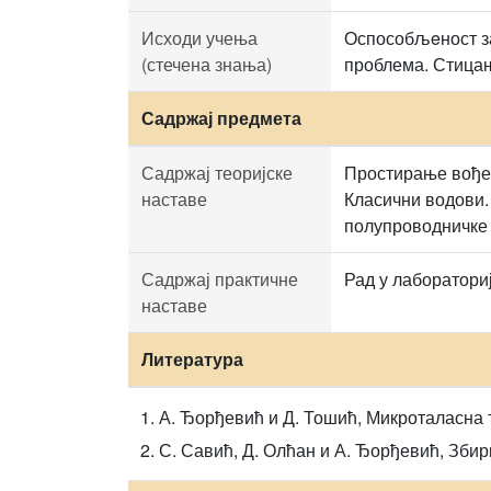
Исходи учења
Оспособљeност за
(стечена знања)
проблема. Стицањ
Садржај предмета
Садржај теоријске
Простирање вођен
наставе
Класични водови.
полупроводничке 
Садржај практичне
Рад у лаборатори
наставе
Литература
А. Ђорђевић и Д. Тошић, Микроталасна 
С. Савић, Д. Олћан и А. Ђорђевић, Збир