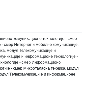
ционо-комуникационе технологије - смер
 - смер Интернет и мобилне комуникације,
ка, модул Телекомуникације и
муникације и информационе технологије -
ехнологије - смер Информационо
огије - смер Микроталасна техника, модул
 модул Телекомуникације и информационе