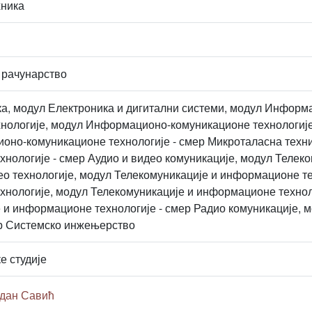
хника
 рачунарство
а, модул Електроника и дигитални системи, модул Информа
хнологије, модул Информационо-комуникационе технологије
но-комуникационе технологије - смер Микроталасна техни
нологије - смер Аудио и видео комуникације, модул Телеко
ео технологије, модул Телекомуникације и информационе т
хнологије, модул Телекомуникације и информационе технол
 и информационе технологије - смер Радио комуникације,
ер Системско инжењерство
е студије
одан Савић