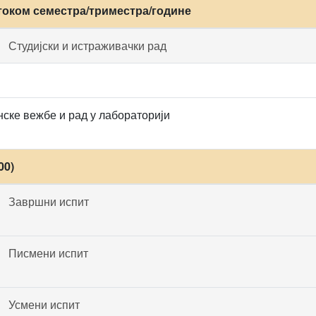
током семестра/триместра/године
Студијски и истраживачки рад
ске вежбе и рад у лабораторији
00)
Завршни испит
Писмени испит
Усмени испит