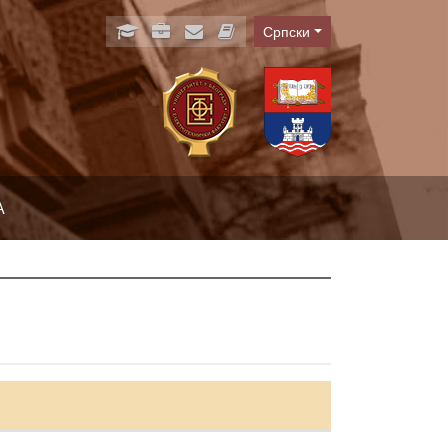
Српски
Language
А