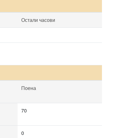
Остали часови
Поена
70
0