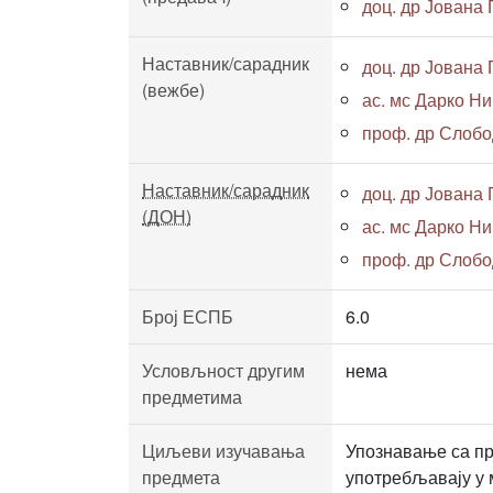
доц. др Јована
Наставник/сарадник
доц. др Јована
(вежбе)
ас. мс Дарко Нин
проф. др Слоб
Наставник/сарадник
доц. др Јована
(ДОН)
ас. мс Дарко Нин
проф. др Слоб
Број ЕСПБ
6.0
Условљност другим
нема
предметима
Циљеви изучавања
Упознавање са пр
предмета
употребљавају у 