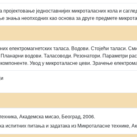
 пројектовање једноставнијих микроталасних кола и сагл
е знања неопходних као основа за друге предмете микрота
их електромагнетских таласа. Водови. Стојећи таласи. Сми
 Планарни водови. Таласоводи. Резонатори. Параметри рас
компоненте. Увод у микроталасне цеви. Зрачење електрома
ји
техника, Академска мисао, Београд, 2006.
ка испитних питања и задатака из Микроталасне технике, А