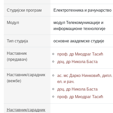
Студијски програм
Електротехника и рачунарство
Модул
модул Телекомуникације и
информационе технологије
Тип студија
основне академске студије
Наставник
проф. др Миодраг Тасић
(предавач)
доц. др Никола Баста
Наставник/сарадник
ас. мс Дарко Нинковић, дипл.
(вежбе)
ел. и рач.
доц. др Никола Баста
проф. др Миодраг Тасић
Наставник/сарадник