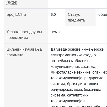
(ДОН)
Број ЕСПБ
6.0
Статус
обав
предмета
Условљност другим
нема
предметима
Циљеви изучавања
Да уведе основе инжењерске
предмета
електромагнетике сходно
потребама мобилних
комуникационих система,
микроталаснe технике, оптички
телекомуникација, радарских
система, брзих дигиталних
рачунарских веза, бежичних
система, сателитских
телекомуникација и
елекромагнетске компатибилно