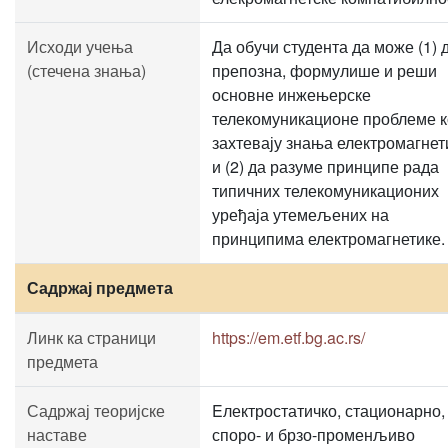
Исходи учења
Да обучи студента да може (1) 
(стечена знања)
препозна, формулише и реши
основне инжењерске
телекомуникационе проблеме к
захтевају знања електромагнет
и (2) да разуме принципе рада
типичних телекомуникационих
уређаја утемељених на
принципима електромагнетике.
Садржај предмета
Линк ка страници
https://em.etf.bg.ac.rs/
предмета
Садржај теоријске
Eлектростатичко, стационарно,
наставе
споро- и брзо-променљиво