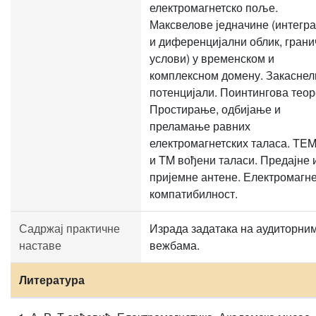
електромагнетско поље.
Максвелове једначине (интегр
и диференцијални облик, грани
услови) у временском и
комплексном домену. Закаснел
потенцијали. Поинтингова теор
Простирање, одбијање и
преламање равних
електромагнетских таласа. TEM
и TM вођени таласи. Предајне 
пријемне антене. Електромагне
компатибилност.
Садржај практичне
Израда задатака на аудиторни
наставе
вежбама.
Литература