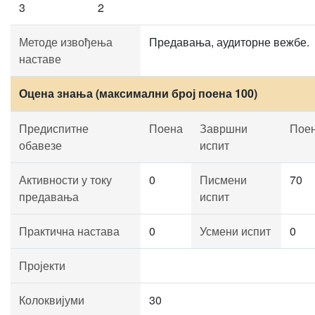
3
2
Методе извођења
Предавања, аудиторне вежбе.
наставе
Оцена знања (максимални број поена 100)
Предиспитне
Поена
Завршни
Пое
обавезе
испит
Активности у току
0
Писмени
70
предавања
испит
Практична настава
0
Усмени испит
0
Пројекти
Колоквијуми
30