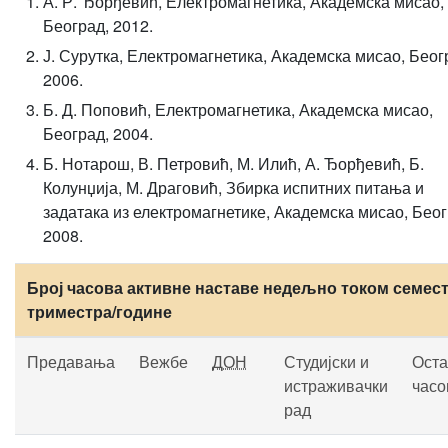
А. Р. Ђорђевић, Електромагнетика, Академска мисао,
Београд, 2012.
Ј. Сурутка, Електромагнетика, Академска мисао, Беог
2006.
Б. Д. Поповић, Електромагнетика, Академска мисао,
Београд, 2004.
Б. Нотарош, В. Петровић, М. Илић, А. Ђорђевић, Б.
Колунџија, М. Драговић, Збирка испитних питања и
задатака из електромагнетике, Академска мисао, Беог
2008.
Број часова активне наставе недељно током семест
триместра/године
Предавања
Вежбе
ДОН
Студијски и
Оста
истраживачки
часо
рад