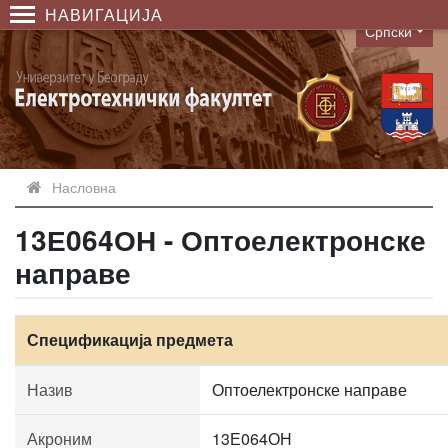
НАВИГАЦИЈА
Српски
Language
Насловна
13Е064ОН - Оптоелектронске
направе
Спецификација предмета
Назив
Оптоелектронске направе
Акроним
13Е064ОН