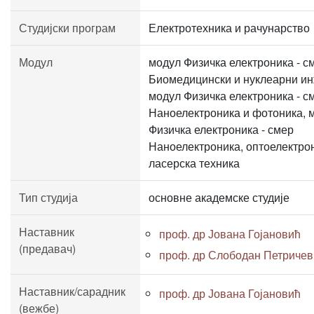
Студијски програм
Електротехника и рачунарство
Модул
модул Физичка електроника - с
Биомедицински и нуклеарни и
модул Физичка електроника - с
Наноелектроника и фотоника, 
Физичка електроника - смер
Наноелектроника, оптоелектро
ласерска техника
Тип студија
основне академске студије
Наставник
проф. др Јована Гојановић
(предавач)
проф. др Слободан Петричев
Наставник/сарадник
проф. др Јована Гојановић
(вежбе)