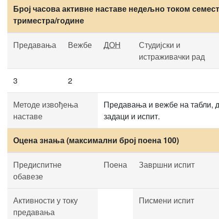
Број часова активне наставе недељно током семест
триместра/године
Предавања
Вежбе
ДОН
Студијски и
истраживачки рад
3
2
Методе извођења
Предавања и вежбе на табли, 
наставе
задаци и испит.
Оцена знања (максимални број поена 100)
Предиспитне
Поена
Завршни испит
обавезе
Активности у току
Писмени испит
предавања