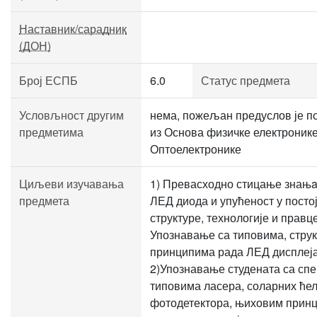
Наставник/сарадник
(ДОН)
Број ЕСПБ
6.0
Статус предмета
Условљност другим
нема, пожељан предуслов је п
предметима
из Основа физичке електронике
Оптоелектронике
Циљеви изучавања
1) Превасходно стицање знањa
предмета
ЛЕД диода и упућеност у посто
структуре, технологије и правце
Упознавање са типовима, стру
принципима рада ЛЕД дисплеја
2)Упознавање студената са сп
типовима ласера, соларних ћел
фотодетектора, њиховим принц