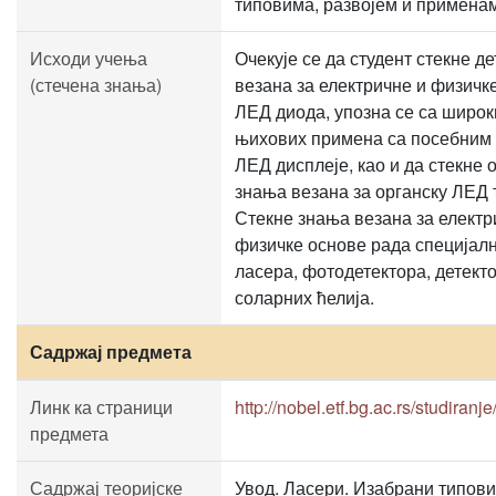
типовима, развојем и примена
Исходи учења
Очекује се да студент стекне 
(стечена знања)
везана за електричне и физичк
ЛЕД диода, упозна се са широ
њихових примена са посебним 
ЛЕД дисплеје, као и да стекне 
знања везана за органску ЛЕД 
Стекне знања везана за електр
физичке основе рада специјал
ласера, фотодетектора, детекто
соларних ћелија.
Садржај предмета
Линк ка страници
http://nobel.etf.bg.ac.rs/studiranj
предмета
Садржај теоријске
Увод. Ласери. Изабрани типови