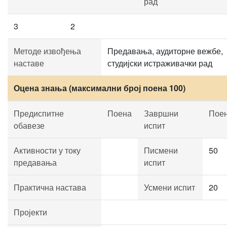
рад
3
2
Методе извођења
Предавања, аудиторне вежбе,
наставе
студијски истраживачки рад
Оцена знања (максимални број поена 100)
Предиспитне
Поена
Завршни
Пое
обавезе
испит
Активности у току
Писмени
50
предавања
испит
Практична настава
Усмени испит
20
Пројекти