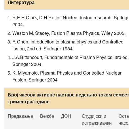
Литература
R.E.H Clark, D.H Reiter, Nuclear fusion research, Spring
2004.
Weston M. Stacey, Fusion Plasma Physics, Wiley 2005.
F. Chen, Introduction to plasma physics and Controlled
fusion, 2nd ed. Springer 1984.
J.A.Bittencourt, Fundamentals of Plasma Physics, 3rd ed.
Springer 2004.
K. Miyamoto, Plasma Physics and Controlled Nuclear
Fusion, Springer 2004
Број часова активне наставе недељно током семест
триместра/године
Предавања
Вежбе
ДОН
Студијски и
Оста
истраживачки
часо