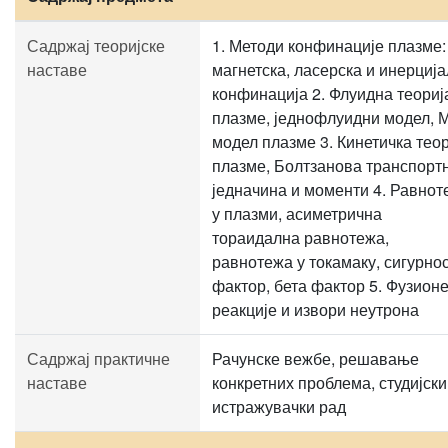
Садржај теоријске
1. Методи конфинације плазме:
наставе
магнетска, ласерска и инерциј
конфинација 2. Флуидна теориј
плазме, једнофлуидни модел, 
модел плазме 3. Кинетичка тео
плазме, Болтзанова транспорт
једначина и моменти 4. Равнот
у плазми, асиметрична
тораидална равнотежа,
равнотежа у токамаку, сигурно
фактор, бета фактор 5. Фузион
реакције и извори неутрона
Садржај практичне
Рачунске вежбе, решавање
наставе
конкретних проблема, студијски
истражувачки рад