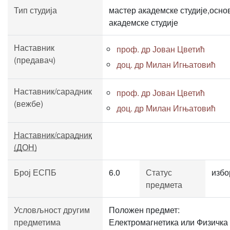
Тип студија
мастер академске студије,осно
академске студије
Наставник
проф. др Јован Цветић
(предавач)
доц. др Милан Игњатовић
Наставник/сарадник
проф. др Јован Цветић
(вежбе)
доц. др Милан Игњатовић
Наставник/сарадник
(ДОН)
Број ЕСПБ
6.0
Статус
избо
предмета
Условљност другим
Положен предмет:
предметима
Електромагнетика или Физичка