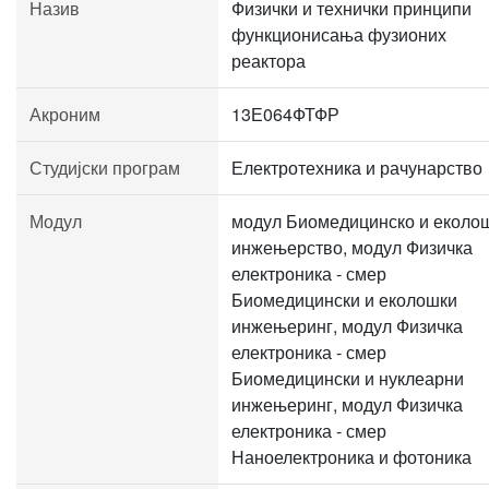
Назив
Физички и технички принципи
функционисања фузионих
реактора
Акроним
13Е064ФТФР
Студијски програм
Електротехника и рачунарство
Модул
модул Биомедицинско и еколо
инжењерство, модул Физичка
електроника - смер
Биомедицински и еколошки
инжењеринг, модул Физичка
електроника - смер
Биомедицински и нуклеарни
инжењеринг, модул Физичка
електроника - смер
Наноелектроника и фотоника