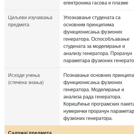
електроника гасова и плазме
Циљеви изучавања
Упознавање студената са
предмета
основним принципима
функционисања фузионих
генератора. Оспособљавање
студената за моделирање и
анализу генератора. Прорачун
параметара фузионих генерато
Исходи учења
Познавање основних принципа
(стечена знања)
функционисања фузионих
генератора. Моделирање и
анализа рада генератора.
Коришћење програмских пакета
нумерички прорачун парамета
фузионих генератора.
Садржај предмета