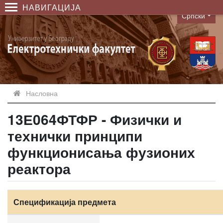
НАВИГАЦИЈА
Српски
Language
Насловна
13Е064ФТФР - Физички и
технички принципи
функционисања фузионих
реактора
Спецификација предмета