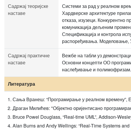
Садржај теоријске
Системи за рад у реалном врем
наставе
Хардверске архитектуре прила
отказа, изузеци. Конкурентно 
комуникација дељеним променљ
Спецификација и контрола исп
распоређивања. Моделовање,
Садржај практичне
Вежбе на табли уз демонстраци
наставе
Основни концепти ОО програмир
наслеђивање и полимофризам. Д
Литература
Сања Вранеш: “Програмирање у реалном времену”, Е
Драган Милићев: "Објектно оријентисано програмирањ
Bruce Powel Douglass, “Real-time UML”, Addison-Wesle
Alan Burns and Andy Wellings: “Real-Time Systems an