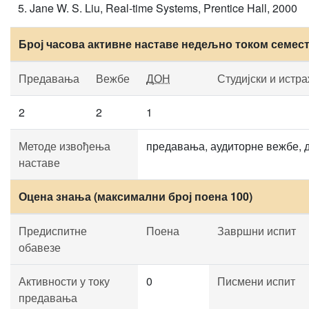
Jane W. S. Liu, Real-time Systems, Prentice Hall, 2000
Број часова активне наставе недељно током семес
Предавања
Вежбе
ДОН
Студијски и истр
2
2
1
Методе извођења
предавања, аудиторне вежбе, 
наставе
Оцена знања (максимални број поена 100)
Предиспитне
Поена
Завршни испит
обавезе
Активности у току
0
Писмени испит
предавања