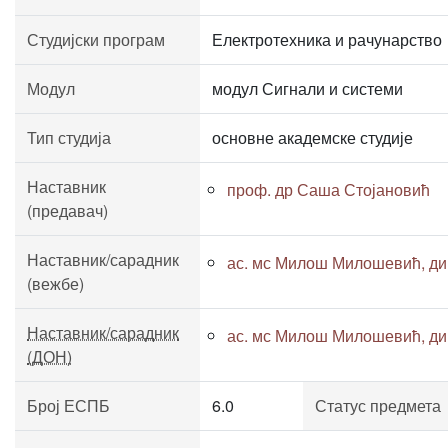
Студијски програм
Електротехника и рачунарство
Модул
модул Сигнали и системи
Тип студија
основне академске студије
Наставник
проф. др Саша Стојановић
(предавач)
Наставник/сарадник
ас. мс Милош Милошевић, дипл
(вежбе)
Наставник/сарадник
ас. мс Милош Милошевић, дипл
(ДОН)
Број ЕСПБ
6.0
Статус предмета