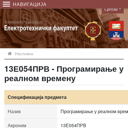
НАВИГАЦИЈА
Српски
Language
Насловна
13Е054ПРВ - Програмирање у
реалном времену
Спецификација предмета
Назив
Програмирање у реалном вре
Акроним
13Е054ПРВ