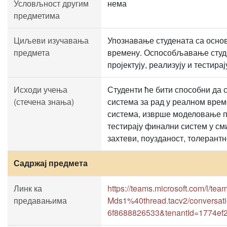
Условљност другим
нема
предметима
Циљеви изучавања
Упознавање студената са осно
предмета
времену. Оспособљавање студе
пројектују, реализују и тестир
Исходи учења
Студенти ће бити способни да 
(стечена знања)
система за рад у реалном врем
система, изврше моделовање пр
тестирају финални систем у с
захтеви, поузданост, толерантн
Садржај предмета
Линк ка
https://teams.microsoft.com/l
предавањима
Mds1%40thread.tacv2/conversat
6f8688826533&tenantId=1774ef