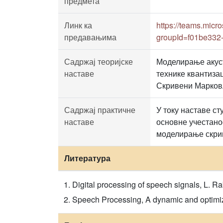
предмета
Линк ка
https://teams.mi
предавањима
groupId=f01be332
Садржај теоријске
Моделирање акуст
наставе
технике квантиза
Скривени Марков
Садржај практичне
У току наставе ст
наставе
основне учестанос
моделирање скри
Литература
Digital processing of speech signals, L. R
Speech Processing, A dynamic and optimiz