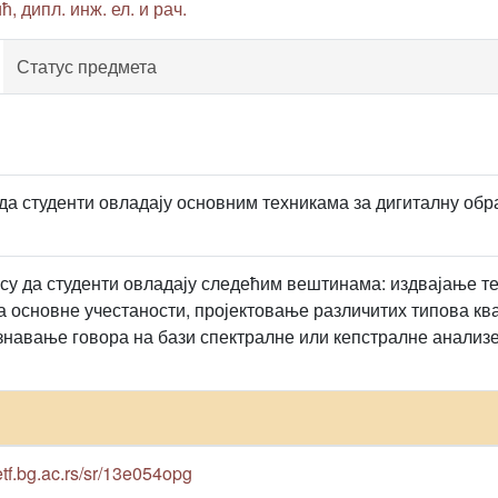
 дипл. инж. ел. и рач.
Статус предмета
да студенти овладају основним техникама за дигиталну обр
су да студенти овладају следећим вештинама: издвајање т
а основне учестаности, пројектовање различитих типова кв
знавање говора на бази спектралне или кепстралне анали
etf.bg.ac.rs/sr/13e054opg