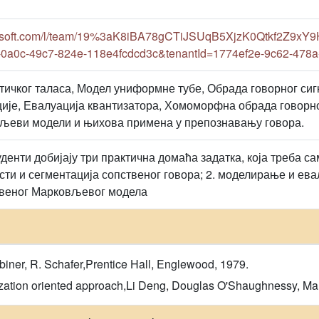
crosoft.com/l/team/19%3aK8iBA78gCTiJSUqB5XjzK0Qtkf2Z9xY
-0a0c-49c7-824e-118e4fcdcd3c&tenantId=1774ef2e-9c62-478
ичког таласа, Модел униформне тубе, Обрада говорног сиг
ције, Евалуација квантизатора, Хомоморфна обрада говорно
љеви модели и њихова примена у препознавању говора.
уденти добијају три практична домаћа задатка, која треба с
ти и сегментација сопственог говора; 2. моделирање и евал
веног Марковљевог модела
abiner, R. Schafer,Prentice Hall, Englewood, 1979.
ation oriented approach,Li Deng, Douglas O'Shaughnessy, Mar