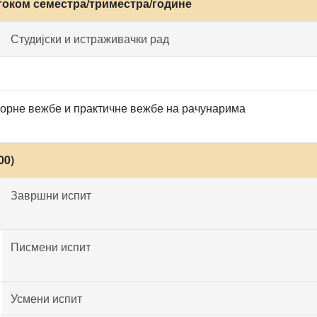
током семестра/триместра/године
Студијски и истраживачки рад
орне вежбе и практичне вежбе на рачунарима
00)
Завршни испит
Писмени испит
Усмени испит