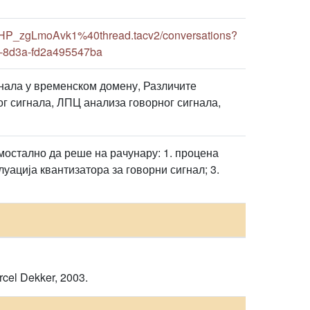
9HP_zgLmoAvk1%40thread.tacv2/conversations?
a-8d3a-fd2a495547ba
нала у временском домену, Различите
г сигнала, ЛПЦ анализа говорног сигнала,
амостално да реше на рачунару: 1. процена
уација квантизатора за говорни сигнал; 3.
cel Dekker, 2003.