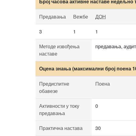
Број часова активне наставе недељно 
Предавања
Вежбе
ДОН
3
1
1
Методе извођења
предавања, аудит
наставе
Оцена знања (максимални број поена 1
Предиспитне
Поена
обавезе
Активности у току
0
предавања
Практична настава
30