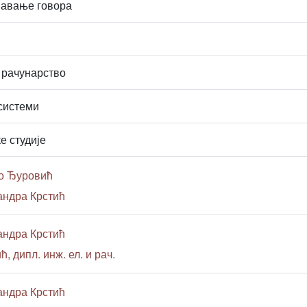
навање говора
 рачунарство
системи
е студије
о Ђуровић
андра Крстић
андра Крстић
 дипл. инж. ел. и рач.
андра Крстић