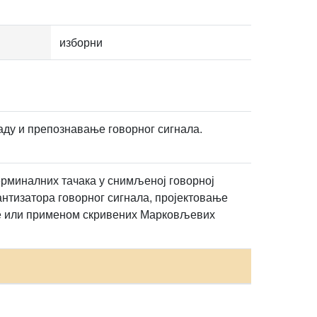
изборни
аду и препознавање говорног сигнала.
ерминалних тачака у снимљеној говорној
антизатора говорног сигнала, пројектовање
зе или применом скривених Марковљевих