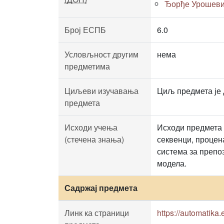
Ђорђе Урошевић,
Број ЕСПБ
6.0
Условљност другим
нема
предметима
Циљеви изучавања
Циљ предмета је 
предмета
Исходи учења
Исходи предмета 
(стечена знања)
секвенци, процен
система за препо
модела.
Садржај предмета
Линк ка страници
https://automatika.