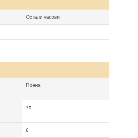
Остали часови
Поена
70
0