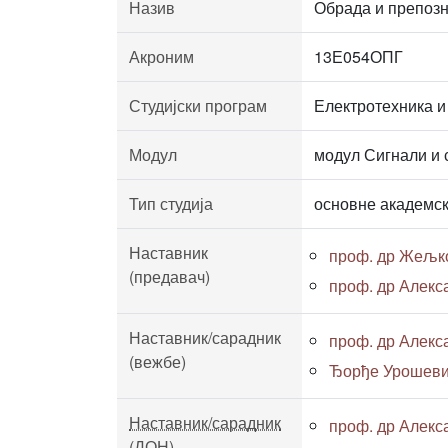
Назив
Обрада и препоз
Акроним
13Е054ОПГ
Студијски програм
Електротехника и
Модул
модул Сигнали и 
Тип студија
основне академск
Наставник
проф. др Жељк
(предавач)
проф. др Алекс
Наставник/сарадник
проф. др Алекс
(вежбе)
Ђорђе Урошевић,
Наставник/сарадник
проф. др Алекс
(ДОН)