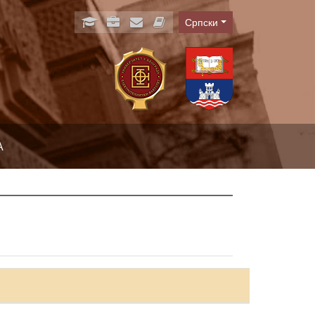
Српски
Language
А