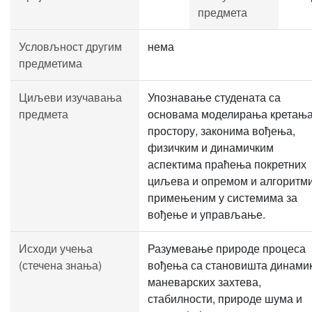
предмета
Условљност другим
нема
предметима
Циљеви изучавања
Упознавање студената са
предмета
основама моделирања кретања
простору, законима вођења,
физичким и динамичким
аспектима праћења покретних
циљева и опремом и алгоритм
примењеним у системима за
вођење и управљање.
Исходи учења
Разумевање природе процеса
(стечена знања)
вођења са становишта динамик
маневарских захтева,
стабилности, природе шума и