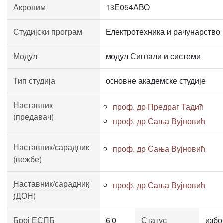
Акроним
13Е054АВО
Студијски програм
Електротехника и рачунарство
Модул
модул Сигнали и системи
Тип студија
основне академске студије
Наставник
проф. др Предраг Тадић
(предавач)
проф. др Сања Вујновић
Наставник/сарадник
проф. др Сања Вујновић
(вежбе)
Наставник/сарадник
проф. др Сања Вујновић
(ДОН)
Број ЕСПБ
6.0
Статус
избо