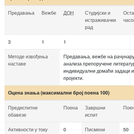
Предавања
Вежбе
ДОН
Студијски и
Оста
истраживачки
часо
рад
3
1
1
Методе извођења
Предавања, вежбе на рачунару
наставе
анализа препоручене литерату
индивидуални домаћи задаци и
пројекти.
Оцена знања (максимални број поена 100)
Предиспитне
Поена
Завршни
Пое
обавезе
испит
Активности у току
0
Писмени
50