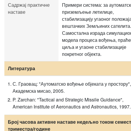
Садржај практичне
Примери система: за аутоматс
наставе
приземљење летилице,
стабилизацију угаоног положај
вештачких Земљиних сателита
Самостална израда симулацио
модела процеса вођења, праћ
циља и угаоне стабилизације
покретног објекта.
Литература
С. Граовац: "Аутоматско вођење објеката у простору",
Академска мисао, 2005.
P. Zarchan: "Tactical and Strategic Missile Guidance",
American Institute of Aeronautics and Astronautics, 1997.
Број часова активне наставе недељно током семест
триместра/године