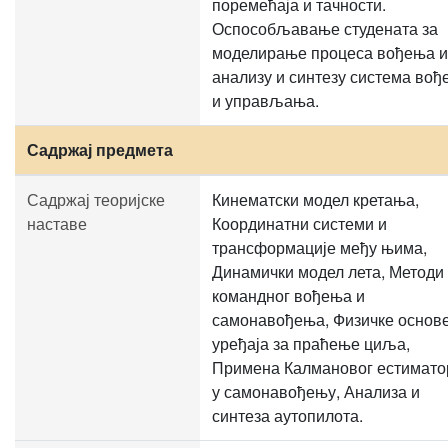
поремећаја и тачности.
Оспособљавање студената за
моделирање процеса вођења и
анализу и синтезу система во
и управљања.
Садржај предмета
Садржај теоријске
Кинематски модел кретања,
наставе
Координатни системи и
трансформације међу њима,
Динамички модел лета, Методи
командног вођења и
самонавођења, Физичке основ
уређаја за праћење циља,
Примена Калмановог естимато
у самонавођењу, Анализа и
синтеза аутопилота.