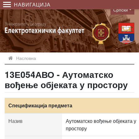
НАВИГАЦИЈА
Српски
Language
Насловна
13Е054АВО - Аутоматско
вођење објеката у простору
Спецификација предмета
Назив
Аутоматско вођење објеката у
простору