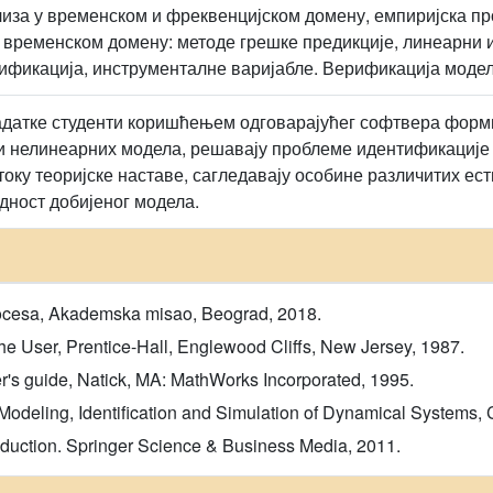
иза у временском и фреквенцијском домену, емпиријска п
 временском домену: методе грешке предикције, линеарни 
ификација, инструменталне варијабле. Верификација модел
адатке студенти коришћењем одговарајућег софтвера форми
и нелинеарних модела, решавају проблеме идентификације
току теоријске наставе, сагледавају особине различитих ес
дност добијеног модела.
procesa, Akademska misao, Beograd, 2018.
 the User, Prentice-Hall, Englewood Cliffs, New Jersey, 1987.
ser's guide, Natick, MA: MathWorks Incorporated, 1995.
 Modeling, Identification and Simulation of Dynamical Systems,
roduction. Springer Science & Business Media, 2011.