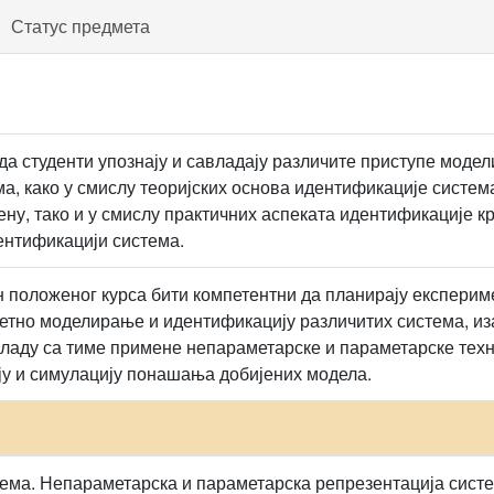
Статус предмета
да студенти упознају и савладају различите приступе моде
ма, како у смислу теоријских основа идентификације систем
ну, тако и у смислу практичних аспеката идентификације к
нтификацији система.
н положеног курса бити компетентни да планирају експериме
етно моделирање и идентификацију различитих система, из
складу са тиме примене непараметарске и параметарске техн
у и симулацију понашања добијених модела.
ма. Непараметарска и параметарска репрезентација систе