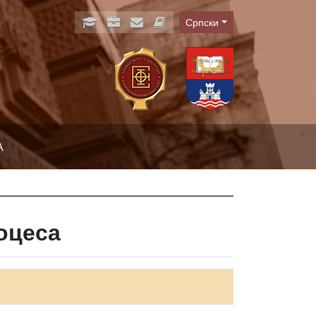
Српски
Language
А
оцеса