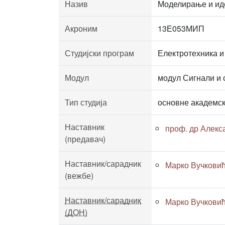
Назив
Моделирање и ид
Акроним
13Е053МИП
Студијски програм
Електротехника и
Модул
модул Сигнали и 
Тип студија
основне академск
Наставник
проф. др Алекс
(предавач)
Наставник/сарадник
Марко Вучковић,
(вежбе)
Наставник/сарадник
Марко Вучковић,
(ДОН)