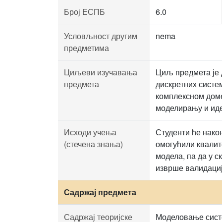
Број ЕСПБ
6.0
Условљност другим
nema
предметима
Циљеви изучавања
Циљ предмета је 
предмета
дискретних систе
комплексном доме
моделирању и иде
Исходи учења
Студенти ће нако
(стечена знања)
омогућили квалит
модела, па да у 
изврше валидациј
Садржај предмета
Садржај теоријске
Моделовање систе