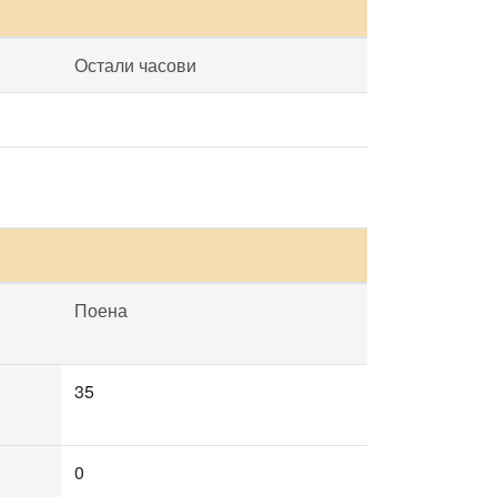
Остали часови
Поена
35
0