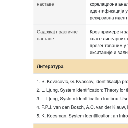
наставе
корелациона анал
идентификација у
рекурзивна идент
Садржај практичне
Кроз примере и з
наставе
класе линеарних 
презентованим у 
екситације и вали
Литература
B. Kovačević, G. Kvaščev, Identifikacija 
L. Ljung, System Identification: Theory for
L. Ljung, System identification toolbox: U
P.P.J. van den Bosch, A.C. van der Klauw,
K. Keesman, System identification: an int