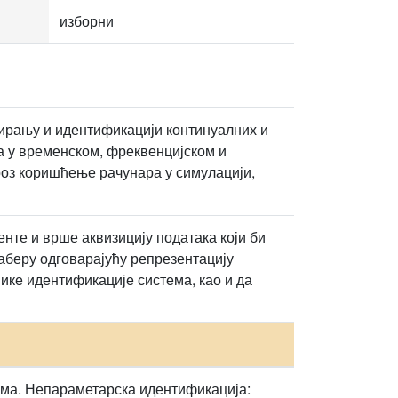
изборни
лирању и идентификацији континуалних и
а у временском, фреквенцијском и
роз коришћење рачунара у симулацији,
нте и врше аквизицију података који би
аберу одговарајућу репрезентацију
ике идентификације система, као и да
ма. Непараметарска идентификација: