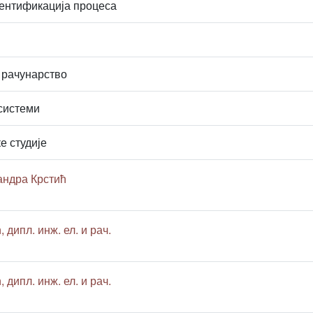
ентификација процеса
 рачунарство
системи
е студије
андра Крстић
 дипл. инж. ел. и рач.
 дипл. инж. ел. и рач.