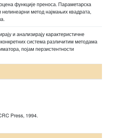
роцена функције преноса. Параметарска
и нелинеарни метод најмањих квадрата,
а.
рају и анализирају карактеристичне
 конкретних система различитим методама
тиматора, појам перзистентности
 CRC Press, 1994.