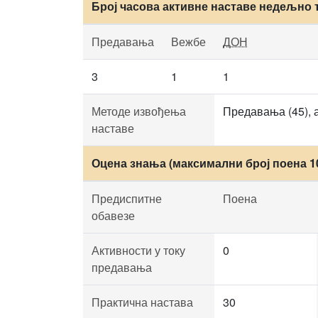
Број часова активне наставе недељно 
Предавања
Вежбе
ДОН
3
1
1
Методе извођења
Предавања (45), а
наставе
Оцена знања (максимални број поена 1
Предиспитне
Поена
обавезе
Активности у току
0
предавања
Практична настава
30