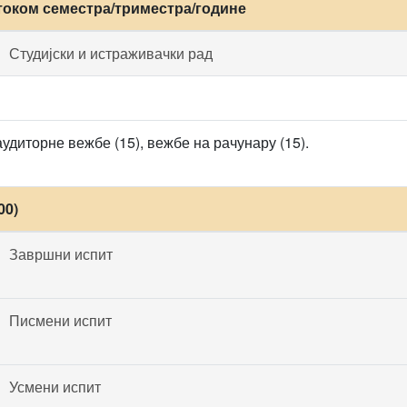
током семестра/триместра/године
Студијски и истраживачки рад
удиторне вежбе (15), вежбе на рачунару (15).
00)
Завршни испит
Писмени испит
Усмени испит