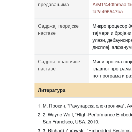
предавањима
ArM1%40thread.ta
fd2a495547ba
Садржај теоријске
Микропроцесор 80
наставе
тајмери и бројач
улази, дебаунсир
дисплеј, алфанум
Садржај практичне
Мини пројекат ко
наставе
главног програма
потпрограма и ра
Литература
М. Прокин, "Рачунарска електроника", А
2. Wayne Wolf, “High-Performance Embedde
San Francisco, USA, 2010.
3. Richard Zurawski, “Embedded Systems