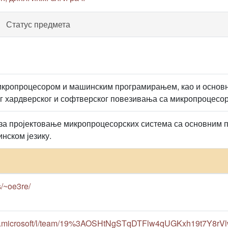
Статус предмета
икропроцесором и машинским програмирањем, као и основ
 хардверског и софтверског повезивања са микропроцесо
а пројектовање микропроцесорских система са основним 
нском језику.
rs/~oe3re/
oud.microsoft/l/team/19%3AOSHtNgSTqDTFlw4qUGKxh19t7Y8