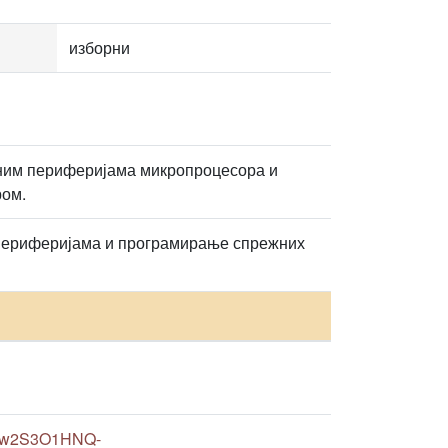
изборни
ним периферијама микропроцесора и
ром.
периферијама и програмирање спрежних
rVlw2S3O1HNQ-