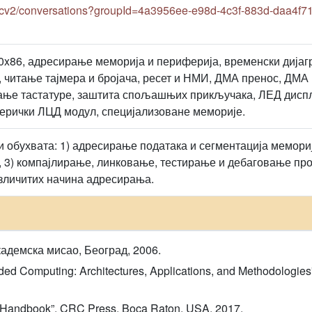
cv2/conversations?groupId=4a3956ee-e98d-4c3f-883d-daa4f7
x86, адресирање меморија и периферија, временски дијагр
и, читање тајмера и бројача, ресет и НМИ, ДМА пренос, ДМА
ање тастатуре, заштита спољашњих прикључака, ЛЕД диспл
ерички ЛЦД модул, специјализоване меморије.
ји обухвата: 1) адресирање података и сегментација мемори
, 3) компајлирање, линковање, тестирање и дебаговање п
зличитих начина адресирања.
кадемска мисао, Београд, 2006.
d Computing: Architectures, Applications, and Methodologies”
 Handbook”, CRC Press, Boca Raton, USA, 2017.