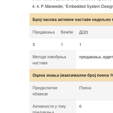
4. P. Marwedel, “Embedded System Design
Број часова активне наставе недељно 
Предавања
Вежбе
ДОН
3
1
1
Методе извођења
предавања, аудит
наставе
Оцена знања (максимални број поена 1
Предиспитне
Поена
обавезе
Активности у току
0
предавања