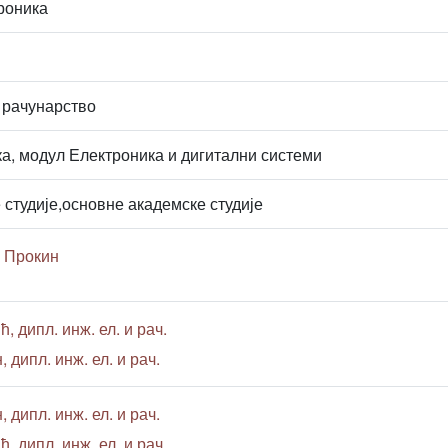
роника
 рачунарство
а, модул Електроника и дигитални системи
 студије,основне академске студије
 Прокин
, дипл. инж. ел. и рач.
 дипл. инж. ел. и рач.
 дипл. инж. ел. и рач.
, дипл. инж. ел. и рач.