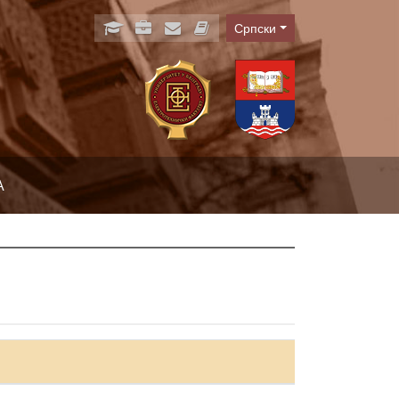
Српски
Language
А