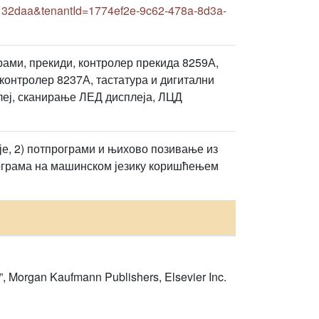
132daa&tenantId=1774ef2e-9c62-478a-8d3a-
ами, прекиди, контролер прекида 8259А,
 контролер 8237А, тастатура и дигитални
еј, сканирање ЛЕД дисплеја, ЛЦД
је, 2) потпрограми и њихово позивање из
рограма на машинском језику коришћењем
, Morgan Kaufmann Publishers, Elsevier Inc.