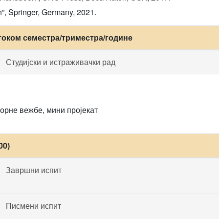
”, Springer, Germany, 2021.
током семестра/триместра/године
Студијски и истраживачки рад
орне вежбе, мини пројекат
00)
Завршни испит
Писмени испит