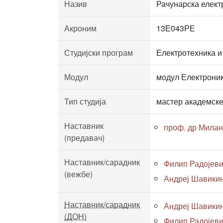
Назив
Рачунарска елект
Акроним
13Е043РЕ
Студијски програм
Електротехника и
Модул
модул Електроник
Тип студија
мастер академске
Наставник
проф. др Милан
(предавач)
Наставник/сарадник
Филип Радојевић
(вежбе)
Андреј Шавикин,
Наставник/сарадник
Андреј Шавикин,
(ДОН)
Филип Радојевић