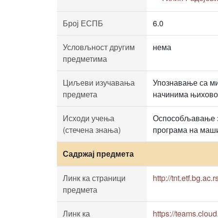
Број ЕСПБ
6.0
Условљност другим
нема
предметима
Циљеви изучавања
Упознавање са м
предмета
начинима њиховог
Исходи учења
Оспособљавање з
(стечена знања)
програма на маши
Садржај предмета
Линк ка страници
http://tnt.etf.bg.ac.
предмета
Линк ка
https://teams.cl