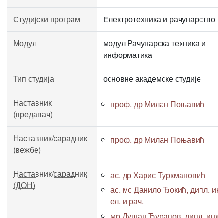
Студијски програм
Електротехника и рачунарство
Модул
модул Рачунарска техника и
информатика
Тип студија
основне академске студије
Наставник
проф. др Милан Поњавић
(предавач)
Наставник/сарадник
проф. др Милан Поњавић
(вежбе)
Наставник/сарадник
ас. др Харис Туркмановић
(ДОН)
ас. мс Данило Ђокић, дипл. и
ел. и рач.
мр Душан Ћурапов, дипл. ин