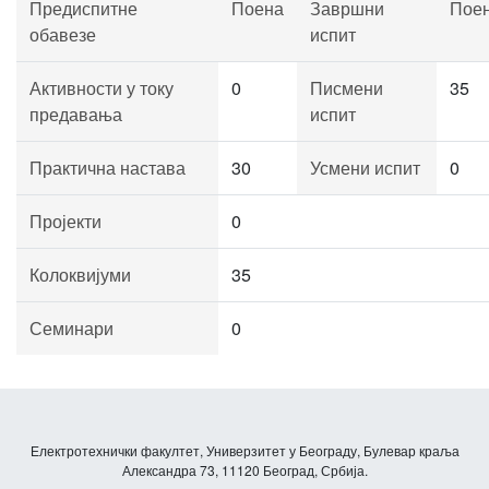
Предиспитне
Поена
Завршни
Пое
обавезе
испит
Активности у току
0
Писмени
35
предавања
испит
Практична настава
30
Усмени испит
0
Пројекти
0
Колоквијуми
35
Семинари
0
Електротехнички факултет, Универзитет у Београду, Булевар краља
Александра 73, 11120 Београд, Србија.