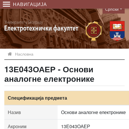
НАВИГАЦИЈА
Српски
Language
Насловна
13Е043ОАЕР - Основи
аналогне електронике
Спецификација предмета
Назив
Основи аналогне електронике
Акроним
13Е043ОАЕР