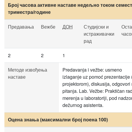
Број часова активне наставе недељно током семест
триместра/године
Предавања
Вежбе
ДОН
Студијски и
Оста
истраживачки
часо
рад
2
2
1
Методе извођења
Predavanja i vežbe: usmeno
наставе
izlaganje uz pomoć prezentacije 
projektorom), diskusija, odgovori
pitanja. Lab. Vežbe: Praktičan rad
merenja u laboratoriji, pod nadz
dežurnog asistenta.
Оцена знања (максимални број поена 100)