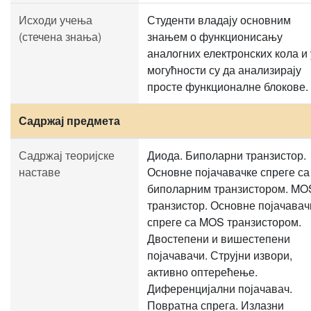
Исходи учења
Студенти владају основним
(стечена знања)
знањем о функционисању
аналогних електронских кола и 
могућности су да анализирају
просте функционалне блокове.
Садржај предмета
Садржај теоријске
Диода. Биполарни транзистор.
наставе
Основне појачавачке спреге са
биполарним транзистором. MO
транзистор. Основне појачавач
спреге са MOS транзистором.
Двостепени и вишестепени
појачавачи. Струјни извори,
активно оптерећење.
Диференцијални појачавач.
Повратна спрега. Излазни