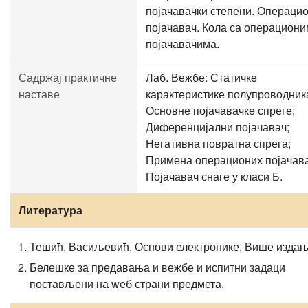
појачавачки степени. Операци
појачавач. Кола са операциони
појачавачима.
Садржај практичне
Лаб. Вежбе: Статичке
наставе
карактеристике полупроводник
Основне појачавачке спреге;
Диференцијални појачавач;
Негативна повратна спрега;
Примена операционих појачава
Појачавач снаге у класи Б.
Литература
Тешић, Васиљевић, Основи електронике, Више изда
Белешке за предавања и вежбе и испитни задаци
постављени на wеб страни предмета.