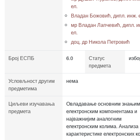
ел.
Владан Божовић, дипл. инж. 
мр Владан Лапчевић, дипл. и
ел.
доц. др Никола Петровић
Број ЕСПБ
6.0
Статус
избо
предмета
Условљност другим
нема
предметима
Циљеви изучавања
Овладавање основним знањим
предмета
електронским компонентама и
најважнијим аналогним
електронским колима. Анализа 
карактеристике електронских к