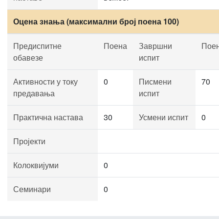
Оцена знања (максимални број поена 100)
Предиспитне
Поена
Завршни
Пое
обавезе
испит
Активности у току
0
Писмени
70
предавања
испит
Практична настава
30
Усмени испит
0
Пројекти
Колоквијуми
0
Семинари
0