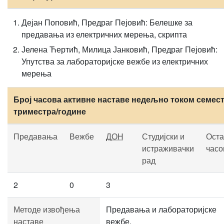
Дејан Поповић, Предраг Пејовић: Белешке за
предавања из електричних мерења, скрипта
Јелена Ћертић, Милица Јанковић, Предраг Пејовић:
Упутства за лабораторијске вежбе из електричних
мерења
Број часова активне наставе недељно током семест
триместра/године
Предавања
Вежбе
ДОН
Студијски и
Оста
истраживачки
часо
рад
2
0
3
Методе извођења
Предавања и лабораторијске
наставе
вежбе.