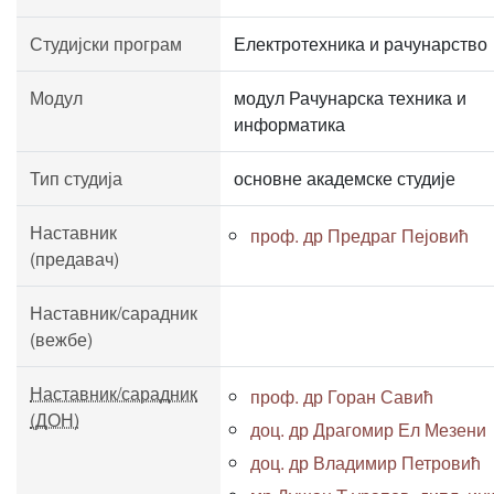
Студијски програм
Електротехника и рачунарство
Модул
модул Рачунарска техника и
информатика
Тип студија
основне академске студије
Наставник
проф. др Предраг Пејовић
(предавач)
Наставник/сарадник
(вежбе)
Наставник/сарадник
проф. др Горан Савић
(ДОН)
доц. др Драгомир Ел Мезени
доц. др Владимир Петровић