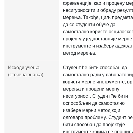
фреквенције, као и процену ме
несигурносити и обраду резулт
мерења. Такође, циљ предмета
да се студенти обуче да
самостално користе осцилоскоп
пројектују једноставније мерне
инструменте и изаберу адеква
метод мерења.
Исходи учења
Студент ће бити способан да
(стечена знања)
самостално ради у лабораториј
користи мерне инструменте, в
мерења и процени мерну
несигурност. Студент ће бити
оспособљен да самостално
изабере мерни метод који
одговара проблему. Студент ће
бити способан да пројектује
инструменте којима се проширу