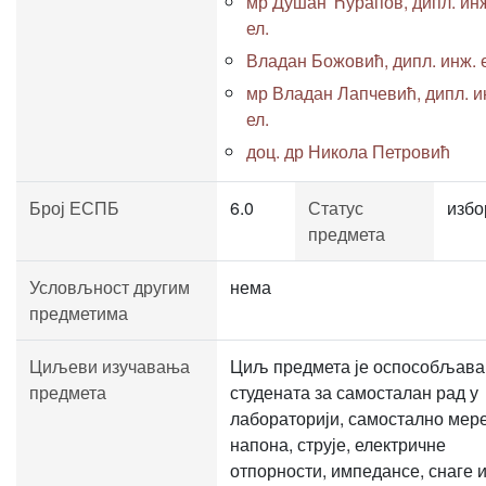
мр Душан Ћурапов, дипл. ин
ел.
Владан Божовић, дипл. инж. 
мр Владан Лапчевић, дипл. и
ел.
доц. др Никола Петровић
Број ЕСПБ
6.0
Статус
избо
предмета
Условљност другим
нема
предметима
Циљеви изучавања
Циљ предмета је оспособљав
предмета
студената за самосталан рад у
лабораторији, самостално мер
напона, струје, електричне
отпорности, импедансе, снаге 