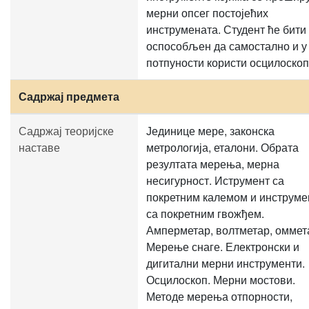
мерни опсег постојећих
инструмената. Студент ће бити
оспособљен да самостално и у
потпуности користи осцилоскоп
Садржај предмета
Садржај теоријске
Јединице мере, законска
наставе
метрологија, еталони. Обрата
резултата мерења, мерна
несигурност. Иструмент са
покретним калемом и инструме
са покретним гвожђем.
Амперметар, волтметар, оммет
Мерење снаге. Електронски и
дигитални мерни инструменти.
Осцилоскоп. Мерни мостови.
Методе мерења отпорности,