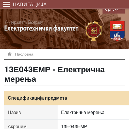
НАВИГАЦИЈА
Српски
Language
Насловна
13Е043ЕМР - Електрична
мерења
Спецификација предмета
Назив
Електрична мерења
Акроним
13Е043ЕМР