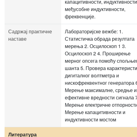
капацитивности, индуктивности
међусобне индуктивности,
фреквенције.
Садржај практичне
Лабораторијске вежбе: 1.
наставе
Статистичка обрада резултата
мерења 2. Осцилоскоп 1 3.
Осцилоскоп 2 4. Проширење
мерног опсега помоћу спољње
шанта 5. Провера карактерист
дигиталног волтметра и
нискофреквентног генератора 6
Мерење максималне, средње и
ефективне вредности сигнала 7
Мерење електричне отпорности
Мерење капацитивности и
индуктивности мостом
Литература