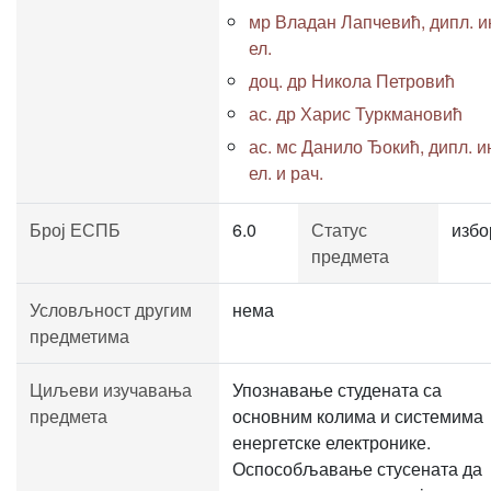
мр Владан Лапчевић, дипл. и
ел.
доц. др Никола Петровић
ас. др Харис Туркмановић
ас. мс Данило Ђокић, дипл. и
ел. и рач.
Број ЕСПБ
6.0
Статус
избо
предмета
Условљност другим
нема
предметима
Циљеви изучавања
Упознавање студената са
предмета
основним колима и системима
енергетске електронике.
Оспособљавање стусената да