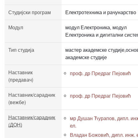
Студијски програм
Електротехника и рачунарство
Модул
модул Електроника, модул
Електроника и дигитални сист
Тип студија
мастер академске студије,осно
академске студије
Наставник
проф. др Предраг Пејовић
(предавач)
Наставник/сарадник
проф. др Предраг Пејовић
(вежбе)
Наставник/сарадник
мр Душан Ћурапов, дипл. ин
(ДОН)
ел.
Владан Божовић, дипл. инж. 