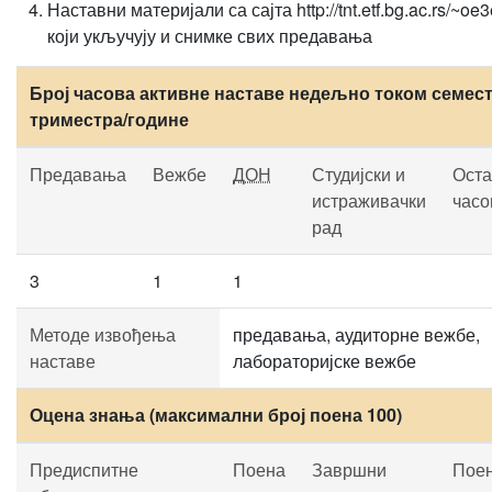
Наставни материјали са сајта http://tnt.etf.bg.ac.rs/~oe3
који укључују и снимке свих предавања
Број часова активне наставе недељно током семест
триместра/године
Предавања
Вежбе
ДОН
Студијски и
Оста
истраживачки
часо
рад
3
1
1
Методе извођења
предавања, аудиторне вежбе,
наставе
лабораторијске вежбе
Оцена знања (максимални број поена 100)
Предиспитне
Поена
Завршни
Пое