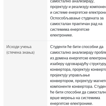
самостално анализирају,
пројектују и реализују компоне
и системе енергетске електрони
Оспособљавање студената за
самосталан практичан рад на
системима енергетске
електронике.
Исходи учења
Студенти ће бити способни да
(стечена знања)
самостално анализирају пробл
из домена енергетске електрон
изаберу одговарајућу структур
конвертора, пројектују конверт
пројектују управљање
конвертором, пројектују магнет
компоненте конвертора. Студе
ће бити способни да самосталн
врше мерења на системима
енергетске електронике.