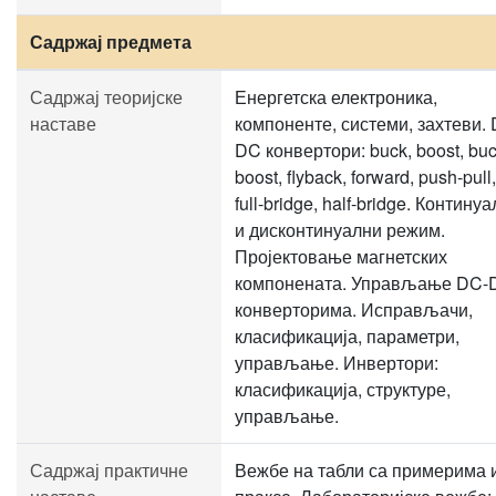
Садржај предмета
Садржај теоријске
Енергетска електроника,
наставе
компоненте, системи, захтеви.
DC конвертори: buck, boost, buc
boost, flyback, forward, push-pull,
full-bridge, half-bridge. Контину
и дисконтинуални режим.
Пројектовање магнетских
компонената. Управљање DC-
конверторима. Исправљачи,
класификација, параметри,
управљање. Инвертори:
класификација, структуре,
управљање.
Садржај практичне
Вежбе на табли са примерима 