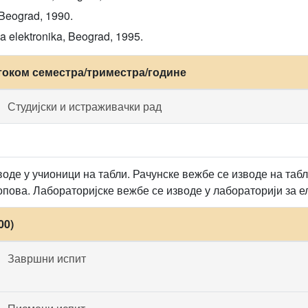
, Beograd, 1990.
na elektronika, Beograd, 1995.
током семестра/триместра/године
Студијски и истраживачки рад
оде у учионици на табли. Рачунске вежбе се изводе на таб
опова. Лабораторијске вежбе се изводе у лабораторији за е
00)
Завршни испит