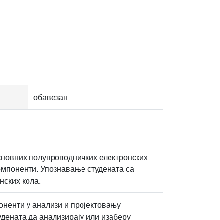
обавезан
новних полупроводничких електронских
омпоненти. Упознавање студената са
нских кола.
ненти у анализи и пројектовању
дената да анализирају или изаберу