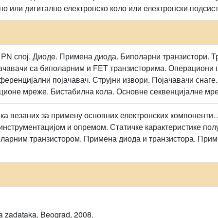
но или дигитално електронско коло или електронски подсис
PN спој. Диодe. Примена диода. Биполарни транзистори. Т
ачавачи са биполарним и FET транзисторима. Операциони 
ференцијални појачавач. Струјни извори. Појачавачи снаге.
ионе мреже. Бистабилна кола. Основне секвенцијалне мр
а везаних за примену основних електронских компоненти. 
инструментацијом и опремом. Статичке карактеристике по
оларним транзистором. Примена диода и транзистора. Прим
rka zadataka, Beograd, 2008.