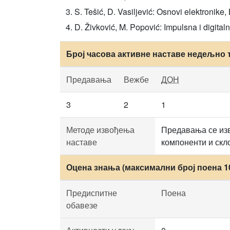
S. Tešić, D. Vasiljević: Osnovi elektronike
D. Živković, M. Popović: Impulsna i digital
Број часова активне наставе недељно 
Предавања
Вежбе
ДОН
3
2
1
Методе извођења
Предавања се изв
наставе
компоненти и скл
Оцена знања (максимални број поена 1
Предиспитне
Поена
обавезе