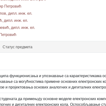
ир Петровић
ов, дипл. инж. ел.
 дипл. инж. ел.
вић, дипл. инж. ел.
 Петровић
Статус предмета
ципа функционисања и упознавање са карактеристикама ос
навање са могућностима примене основних електронских к
зе и пројектовања основих аналогних и дигиталних електро
удената да примењују основне моделе електронских компо
логних и дигиталних електронских кола. Оспособљавање сту