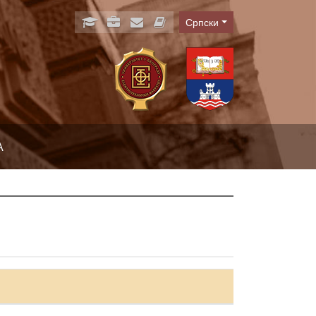
Српски
Language
А