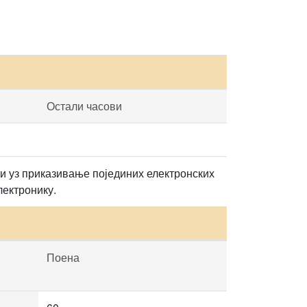
Остали часови
ли уз приказивање појединих електронских
лектронику.
Поена