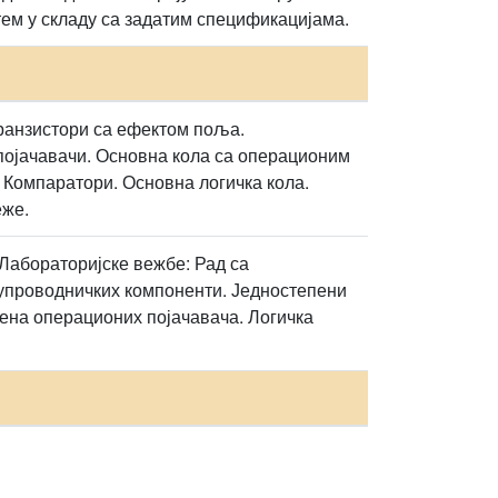
тем у складу са задатим спецификацијама.
ранзистори са ефектом поља.
појачавачи. Основна кола са операционим
 Компаратори. Основна логичка кола.
еже.
Лабораторијске вежбе: Рад са
лупроводничких компоненти. Једностепени
ена операционих појачавача. Логичка