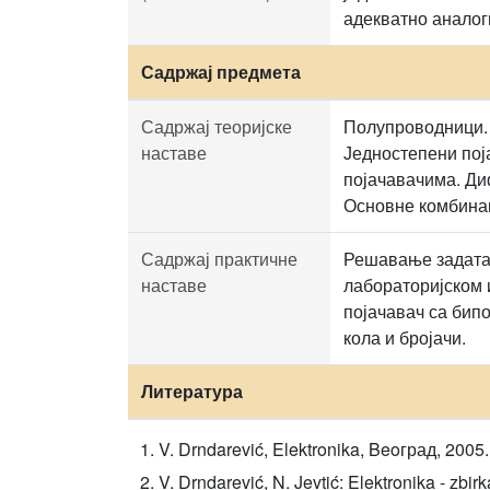
адекватно аналог
Садржај предмета
Садржај теоријске
Полупроводници. 
наставе
Једностепени пој
појачавачима. Ди
Основне комбинац
Садржај практичне
Решавање задатак
наставе
лабораторијском 
појачавач са бип
кола и бројачи.
Литература
V. Drndarević, Elektronika, Beoград, 2005.
V. Drndarević, N. Jevtić: Elektronika - zbi