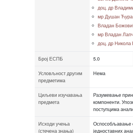
доц. др Владим
мр Душан Ћурап
Владан Божовић,
мр Владан Лапче
доц. др Никола
Број ЕСПБ
5.0
Условљност другим
Нема
предметима
Циљеви изучавања
Разумевање прин
предмета
компоненти. Упоз
поступцима анали
Исходи учења
Оспособљавање ст
(стечена знања)
једноставних ана