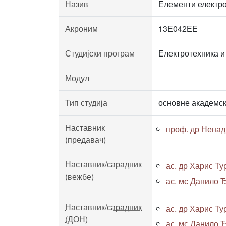
Назив
Елементи електр
Акроним
13Е042ЕЕ
Студијски програм
Електротехника и
Модул
Тип студија
основне академск
Наставник
проф. др Ненад
(предавач)
Наставник/сарадник
ас. др Харис Т
(вежбе)
ас. мс Данило Ђ
Наставник/сарадник
ас. др Харис Т
(ДОН)
ас. мс Данило Ђ