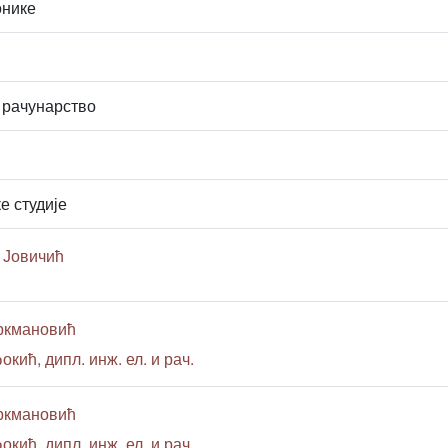
онике
 рачунарство
е студије
 Јовичић
уркмановић
окић, дипл. инж. ел. и рач.
уркмановић
окић, дипл. инж. ел. и рач.