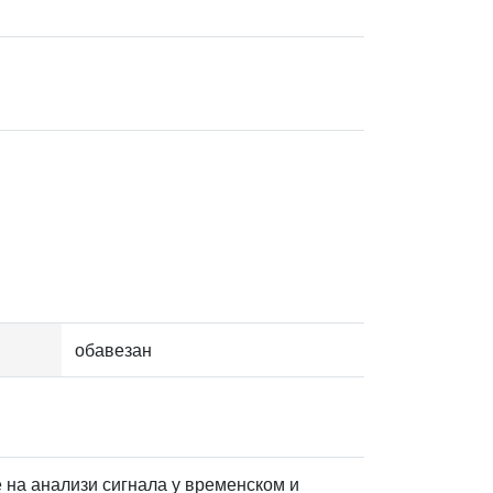
обавезан
е на анализи сигнала у временском и