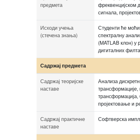
предмета
фреквенцијском д
сигнала, пројекто
Исходи учења
Студенти ће моћи
(стечена знања)
спектралну анали
(MATLAB клон) у 
дигиталних филта
Садржај предмета
Садржај теоријске
Анализа дискретн
наставе
трансформације, 
трансформација, 
пројектовање и ре
Садржај практичне
Софтверска импл
наставе