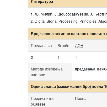
Литература
Љ. Милић, З. Добросављевић, Ј. Ћертић:
Digital Signal Processing: Principles, Algo
Број часова активне наставе недељно 
Предавања
Вежбе
ДОН
3
1
1
Методе извођења
предавања, вежбе
наставе
Оцена знања (максимални број поена 1
Предиспитне
Поена
обавезе