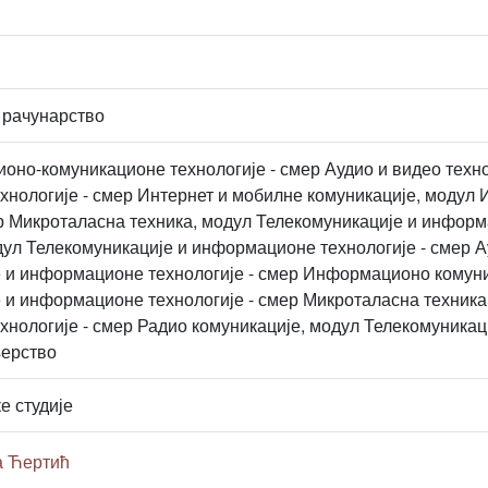
 рачунарство
но-комуникационе технологије - смер Аудио и видео техн
хнологије - смер Интернет и мобилне комуникације, моду
ер Микроталасна техника, модул Телекомуникације и информ
дул Телекомуникације и информационе технологије - смер А
 и информационе технологије - смер Информационо комуни
 и информационе технологије - смер Микроталасна техника
нологије - смер Радио комуникације, модул Телекомуникац
ерство
е студије
а Ћертић