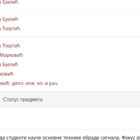
 Бјелић
 Бјелић
а Ћертић
а Ћертић
 Марковић
 Бјелић
љковић
вић, дипл. инж. ел. и рач.
Статус предмета
да студенти науче основне технике обраде сигнала. Фокус ј