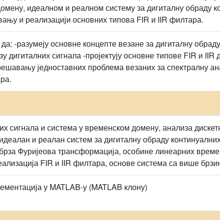
омену, идеалном и реалном систему за дигиталну обраду ко
вању и реализацији основних типова FIR и IIR филтара.
 да: -разумеју основне концепте везане за дигиталну обрад
зу дигиталних сигнала -пројектују основне типове FIR и II
решавању једноставних проблема везаних за спектралну ан
ра.
их сигнала и система у временском домену, анализа дискет
идеалан и реалан систем за дигиталну обраду континуалних
брза Фуријеова трансформација, особине линеарних време
ализација FIR и IIR филтара, основе система са више брзи
ементација у MATLAB-у (MATLAB клону)