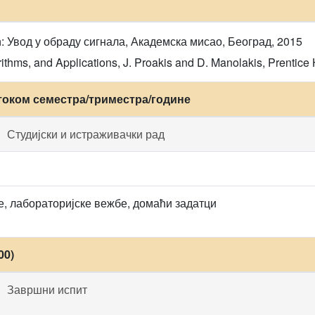
 Увод у обраду сигнала, Академска мисао, Београд, 2015
rithms, and Applications, J. Proakis and D. Manolakis, Prentice 
током семестра/триместра/године
Студијски и истраживачки рад
, лабораторијске вежбе, домаћи задатци
00)
Завршни испит