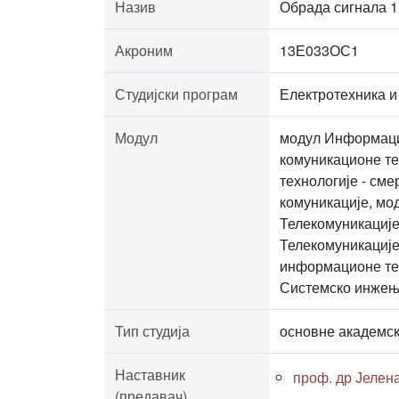
Назив
Обрада сигнала 1
Акроним
13Е033ОС1
Студијски програм
Електротехника и
Модул
модул Информацио
комуникационе те
технологије - см
комуникације, мо
Телекомуникације
Телекомуникације
информационе тех
Системско инжењ
Тип студија
основне академск
Наставник
проф. др Јелен
(предавач)