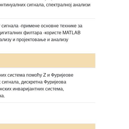
нтинуалних сигнала, спектралној анализи
у сигнала -примене основне технике за
R дигиталних филтара -користе MATLAB
ализу и пројектовање и анализу
них система помоћу Z и Фуријеове
 сигнала, дискретна Фуријеова
нских инваријантних система,
на.