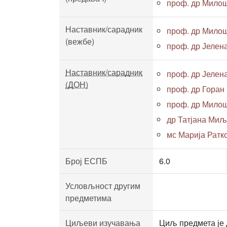
проф. др Милош
Наставник/сарадник
проф. др Милош
(вежбе)
проф. др Јелен
Наставник/сарадник
проф. др Јелен
(ДОН)
проф. др Горан
проф. др Милош
др Татјана Ми
мс Марија Ратко
Број ЕСПБ
6.0
Условљност другим
предметима
Циљеви изучавања
Циљ предмета је 