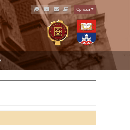
Српски
Language
А